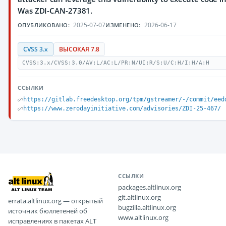
Was ZDI-CAN-27381.
2025-07-07
2026-06-17
ОПУБЛИКОВАНО:
ИЗМЕНЕНО:
CVSS 3.x
ВЫСОКАЯ 7.8
CVSS:3.x/CVSS:3.0/AV:L/AC:L/PR:N/UI:R/S:U/C:H/I:H/A:H
ССЫЛКИ
https://gitlab.freedesktop.org/tpm/gstreamer/-/commit/eed
https://www.zerodayinitiative.com/advisories/ZDI-25-467/
ССЫЛКИ
packages.altlinux.org
git.altlinux.org
errata.altlinux.org — открытый
bugzilla.altlinux.org
источник бюллетеней об
www.altlinux.org
исправлениях в пакетах ALT