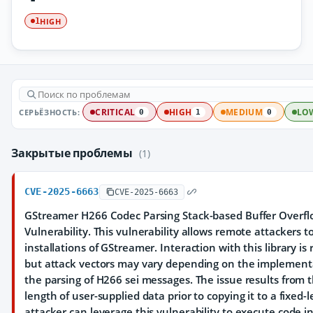
HIGH
1
СЕРЬЁЗНОСТЬ:
CRITICAL
HIGH
MEDIUM
LO
0
1
0
Закрытые проблемы
(1)
CVE-2025-6663
CVE-2025-6663
GStreamer H266 Codec Parsing Stack-based Buffer Overf
Vulnerability. This vulnerability allows remote attackers t
installations of GStreamer. Interaction with this library is 
but attack vectors may vary depending on the implementati
the parsing of H266 sei messages. The issue results from t
length of user-supplied data prior to copying it to a fixed
attacker can leverage this vulnerability to execute code i