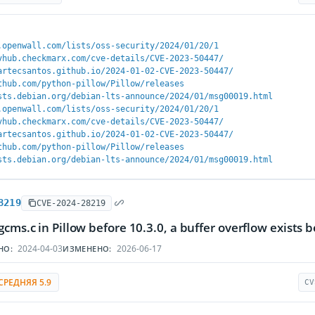
.openwall.com/lists/oss-security/2024/01/20/1
vhub.checkmarx.com/cve-details/CVE-2023-50447/
artecsantos.github.io/2024-01-02-CVE-2023-50447/
thub.com/python-pillow/Pillow/releases
sts.debian.org/debian-lts-announce/2024/01/msg00019.html
.openwall.com/lists/oss-security/2024/01/20/1
vhub.checkmarx.com/cve-details/CVE-2023-50447/
artecsantos.github.io/2024-01-02-CVE-2023-50447/
thub.com/python-pillow/Pillow/releases
sts.debian.org/debian-lts-announce/2024/01/msg00019.html
8219
CVE-2024-28219
gcms.c in Pillow before 10.3.0, a buffer overflow exists b
2024-04-03
2026-06-17
НО:
ИЗМЕНЕНО:
СРЕДНЯЯ 5.9
CV