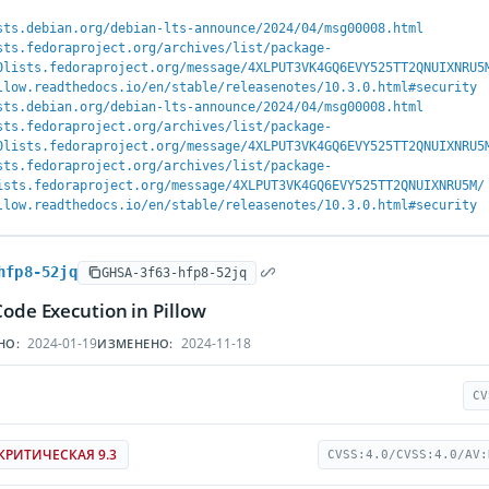
sts.debian.org/debian-lts-announce/2024/04/msg00008.html
sts.fedoraproject.org/archives/list/package-
0lists.fedoraproject.org/message/4XLPUT3VK4GQ6EVY525TT2QNUIXNRU5
llow.readthedocs.io/en/stable/releasenotes/10.3.0.html#security
sts.debian.org/debian-lts-announce/2024/04/msg00008.html
sts.fedoraproject.org/archives/list/package-
0lists.fedoraproject.org/message/4XLPUT3VK4GQ6EVY525TT2QNUIXNRU5
sts.fedoraproject.org/archives/list/package-
ists.fedoraproject.org/message/4XLPUT3VK4GQ6EVY525TT2QNUIXNRU5M/
llow.readthedocs.io/en/stable/releasenotes/10.3.0.html#security
hfp8-52jq
GHSA-3f63-hfp8-52jq
Code Execution in Pillow
2024-01-19
2024-11-18
НО:
ИЗМЕНЕНО:
CV
КРИТИЧЕСКАЯ 9.3
CVSS:4.0/CVSS:4.0/AV: