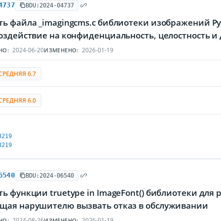
4737
BDU:2024-04737
ть файла _imagingcms.c библиотеки изображений P
воздействие на конфиденциальность, целостность
2024-06-20
2026-01-19
НО:
ИЗМЕНЕНО:
СРЕДНЯЯ 6.7
СРЕДНЯЯ 6.0
8219
8219
6540
BDU:2024-06540
ь функции truetype in ImageFont() библиотеки для 
щая нарушителю вызвать отказ в обслуживании
2024-08-26
2026-01-19
НО:
ИЗМЕНЕНО: