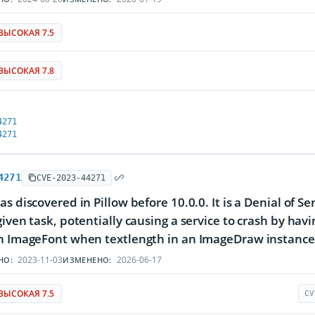
ВЫСОКАЯ 7.5
ВЫСОКАЯ 7.8
4271
4271
4271
CVE-2023-44271
as discovered in Pillow before 10.0.0. It is a Denial of 
given task, potentially causing a service to crash by havi
n ImageFont when textlength in an ImageDraw instance 
2023-11-03
2026-06-17
НО:
ИЗМЕНЕНО:
ВЫСОКАЯ 7.5
CV