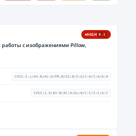
HIGH
8.1
 работы с изображениями Pillow,
CVSS:3.x/AV:N/AC:H/PR:N/UI:N/S:U/C:H/I:H/A:H
CVSS:2.0/AV:N/AC:H/Au:N/C:C/I:C/A:C