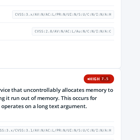
CVSS:3.x/AV:N/AC:L/PR:N/UI:N/S:U/C:N/I:N/A:H
CVSS:2.0/AV:N/AC:L/Au:N/C:N/I:N/A:C
HIGH
7.5
Service that uncontrollably allocates memory to
ng it run out of memory. This occurs for
operates on a long text argument.
SS:3.x/CVSS:3.1/AV:N/AC:L/PR:N/UI:N/S:U/C:N/I:N/A:H