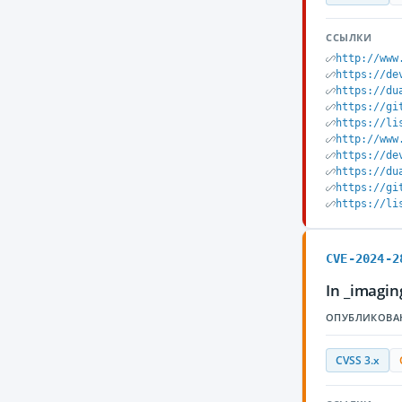
ССЫЛКИ
http://www
https://de
https://du
https://gi
https://li
http://www
https://de
https://du
https://gi
https://li
CVE-2024-2
In _imagin
ОПУБЛИКОВА
CVSS 3.x