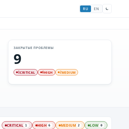
RU
EN
ЗАКРЫТЫЕ ПРОБЛЕМЫ
9
CRITICAL
HIGH
MEDIUM
1
6
2
:
CRITICAL
HIGH
MEDIUM
LOW
1
6
2
0