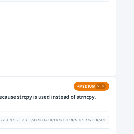
MEDIUM
5.9
ecause strcpy is used instead of strncpy.
SS:3.x/CVSS:3.1/AV:N/AC:H/PR:N/UI:N/S:U/C:N/I:N/A:H