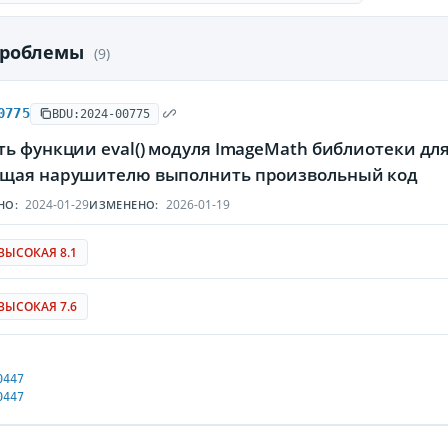
проблемы
(9)
0775
BDU:2024-00775
ь функции eval() модуля ImageMath библиотеки для
щая нарушителю выполнить произвольный код
2024-01-29
2026-01-19
НО:
ИЗМЕНЕНО:
ВЫСОКАЯ 8.1
ВЫСОКАЯ 7.6
0447
0447