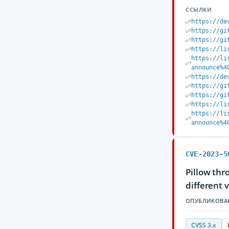
ССЫЛКИ
https://de
https://gi
https://gi
https://li
https://li
announce%4
https://de
https://gi
https://gi
https://li
https://li
announce%4
CVE-2023-5
Pillow thr
different 
ОПУБЛИКОВА
CVSS 3.x