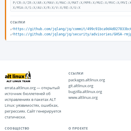
P/CR:X/IR:X/AR:X/MAV:X/MAC:X/MAT:X/MPR:X/MUI:X/MVC:X/MVI:
X/MSA:X/S:X/AU:X/R:X/V:X/RE:X/U:X
ССЫЛКИ
https://github.com/jqlang/jq/commit/499c91bca9d4d027833bc
https://github.com/jqlang/jq/security/advisories/GHSA-rmj
ССЫЛКИ
packages.altlinux.org
git.altlinux.org
errata.altlinux.org — открытый
bugzilla.altlinux.org
источник бюллетеней об
www.altlinux.org
исправлениях в пакетах ALT
Linux: уязвимостях, ошибках,
регрессиях. Сайт генерируется
статически.
СООБЩЕСТВО
О ПРОЕКТЕ