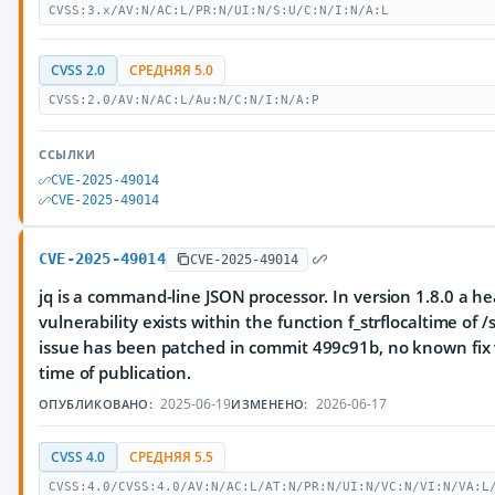
CVSS:3.x/AV:N/AC:L/PR:N/UI:N/S:U/C:N/I:N/A:L
CVSS 2.0
СРЕДНЯЯ 5.0
CVSS:2.0/AV:N/AC:L/Au:N/C:N/I:N/A:P
ССЫЛКИ
CVE-2025-49014
CVE-2025-49014
CVE-2025-49014
CVE-2025-49014
jq is a command-line JSON processor. In version 1.8.0 a he
vulnerability exists within the function f_strflocaltime of /s
issue has been patched in commit 499c91b, no known fix v
time of publication.
2025-06-19
2026-06-17
ОПУБЛИКОВАНО:
ИЗМЕНЕНО:
CVSS 4.0
СРЕДНЯЯ 5.5
CVSS:4.0/CVSS:4.0/AV:N/AC:L/AT:N/PR:N/UI:N/VC:N/VI:N/VA:L