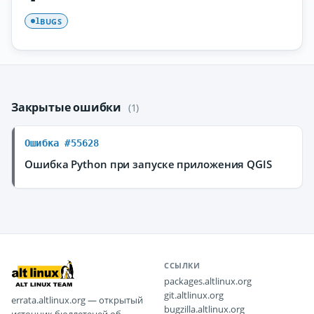
BUGS
1
Закрытые ошибки
(1)
Ошибка #55628
Ошибка Python при запуске приложения QGIS
ССЫЛКИ
packages.altlinux.org
git.altlinux.org
errata.altlinux.org — открытый
bugzilla.altlinux.org