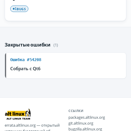
BUGS
1
Закрытые ошибки
(1)
Ошибка #54208
Собрать с Qt6
ССЫЛКИ
packages.altlinux.org
git.altlinux.org
errata.altlinux.org — открытый
bugzilla.altlinux.org