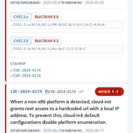
2025-09-07
2026-05-25
ОПУБЛИКОВАНО:
ИЗМЕНЕНО:
CVSS 3.x
ВЫСОКАЯ 8.8
CVSS:3.x/AV:A/AC:L/PR:N/UI:N/S:U/C:H/I:H/A:H
CVSS 2.0
ВЫСОКАЯ 8.3
CVSS:2.0/AV:A/AC:L/Au:N/C:C/I:C/A:C
ССЫЛКИ
CVE-2024-6174
CVE-2024-6174
CVE-2024-6174
HIGH
CVE-2024-6174
8.8
When a non-x86 platform is detected, cloud-init
grants root access to a hardcoded url with a local IP
address. To prevent this, cloud-init default
configurations disable platform enumeration.
2025-06-26
2026-06-17
ОПУБЛИКОВАНО:
ИЗМЕНЕНО: