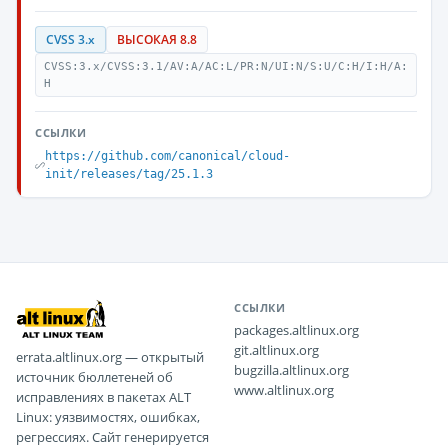
CVSS 3.x
ВЫСОКАЯ 8.8
CVSS:3.x/CVSS:3.1/AV:A/AC:L/PR:N/UI:N/S:U/C:H/I:H/A:
H
ССЫЛКИ
https://github.com/canonical/cloud-
init/releases/tag/25.1.3
ССЫЛКИ
packages.altlinux.org
git.altlinux.org
errata.altlinux.org — открытый
bugzilla.altlinux.org
источник бюллетеней об
www.altlinux.org
исправлениях в пакетах ALT
Linux: уязвимостях, ошибках,
регрессиях. Сайт генерируется