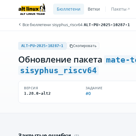
Бюллетени
Ветки
Пакеты
Все бюллетени
/
sisyphus_riscv64
/
ALT-PU-2025-10287-1
ALT-PU-2025-10287-1
Скопировать
Обновление пакета
mate-t
sisyphus_riscv64
ВЕРСИЯ
ЗАДАНИЕ
#0
1.28.0-alt2
Закрытые ошибки
(1)