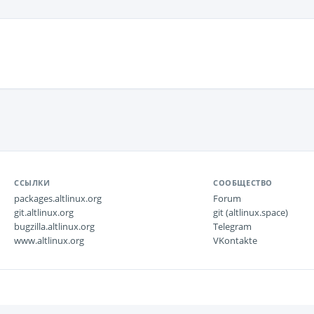
ССЫЛКИ
СООБЩЕСТВО
packages.altlinux.org
Forum
git.altlinux.org
git (altlinux.space)
bugzilla.altlinux.org
Telegram
www.altlinux.org
VKontakte