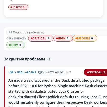
CRITICAL
1
СЕРЬЁЗНОСТЬ:
CRITICAL
HIGH
MEDIUM
1
0
0
LOW
0
Закрытые проблемы
(1)
CVE-2021-42343
CRITICAL
CVE-2021-42343
9.
An issue was discovered in the Dask distributed package
before 2021.10.0 for Python. Single machine Dask cluster
started with dask.distributed.LocalCluster or
dask.distributed.Client (which defaults to using LocalClust
would mistakenly configure their respective Dask workers