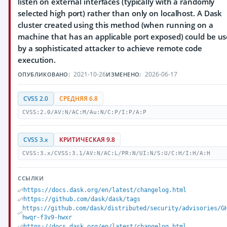
listen on external interfaces (typically with a randomly
selected high port) rather than only on localhost. A Dask
cluster created using this method (when running on a
machine that has an applicable port exposed) could be u
by a sophisticated attacker to achieve remote code
execution.
2021-10-26
2026-06-17
ОПУБЛИКОВАНО:
ИЗМЕНЕНО:
CVSS 2.0
СРЕДНЯЯ 6.8
CVSS:2.0/AV:N/AC:M/Au:N/C:P/I:P/A:P
CVSS 3.x
КРИТИЧЕСКАЯ 9.8
CVSS:3.x/CVSS:3.1/AV:N/AC:L/PR:N/UI:N/S:U/C:H/I:H/A:H
ССЫЛКИ
https://docs.dask.org/en/latest/changelog.html
https://github.com/dask/dask/tags
https://github.com/dask/distributed/security/advisories/G
hwqr-f3v9-hwxr
https://docs.dask.org/en/latest/changelog.html