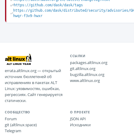
https://github.com/dask/dask/tags
https://github.com/dask/distributed/security/advisories/G
hwqr-f3v9-hwxr
ССЫЛКИ
packages.altlinux.org
git.altlinux.org
errata.altlinux.org — открытый
bugzilla.altlinux.org
источник бюллетеней об
www.altlinux.org
исправлениях в пакетах ALT
Linux: уязвимостях, ошибках,
регрессиях. Сайт генерируется
статически.
СООБЩЕСТВО
О ПРОЕКТЕ
Forum
JSON API
git (altlinux.space)
Исходники
Telegram