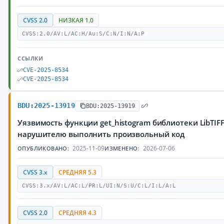
CVSS 2.0
НИЗКАЯ 1.0
CVSS:2.0/AV:L/AC:H/Au:S/C:N/I:N/A:P
ССЫЛКИ
CVE-2025-8534
CVE-2025-8534
BDU:2025-13919
BDU:2025-13919
Уязвимость функции get_histogram библиотеки LibTIF
нарушителю выполнить произвольный код
2025-11-09
2026-07-06
ОПУБЛИКОВАНО:
ИЗМЕНЕНО:
CVSS 3.x
СРЕДНЯЯ 5.3
CVSS:3.x/AV:L/AC:L/PR:L/UI:N/S:U/C:L/I:L/A:L
CVSS 2.0
СРЕДНЯЯ 4.3