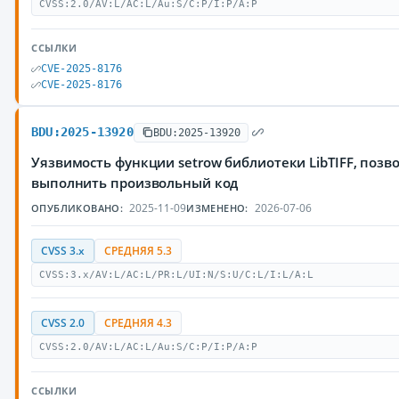
CVSS:2.0/AV:L/AC:L/Au:S/C:P/I:P/A:P
ССЫЛКИ
CVE-2025-8176
CVE-2025-8176
BDU:2025-13920
BDU:2025-13920
Уязвимость функции setrow библиотеки LibTIFF, по
выполнить произвольный код
2025-11-09
2026-07-06
ОПУБЛИКОВАНО:
ИЗМЕНЕНО:
CVSS 3.x
СРЕДНЯЯ 5.3
CVSS:3.x/AV:L/AC:L/PR:L/UI:N/S:U/C:L/I:L/A:L
CVSS 2.0
СРЕДНЯЯ 4.3
CVSS:2.0/AV:L/AC:L/Au:S/C:P/I:P/A:P
ССЫЛКИ