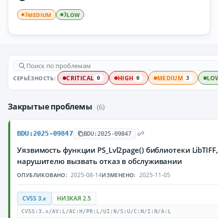
MEDIUM
LOW
3
3
СЕРЬЁЗНОСТЬ:
CRITICAL
HIGH
MEDIUM
LO
0
0
3
Закрытые проблемы
(6)
BDU:2025-09847
BDU:2025-09847
Уязвимость функции PS_Lvl2page() библиотеки LibTIF
нарушителю вызвать отказ в обслуживании
2025-08-14
2025-11-05
ОПУБЛИКОВАНО:
ИЗМЕНЕНО:
CVSS 3.x
НИЗКАЯ 2.5
CVSS:3.x/AV:L/AC:H/PR:L/UI:N/S:U/C:N/I:N/A:L