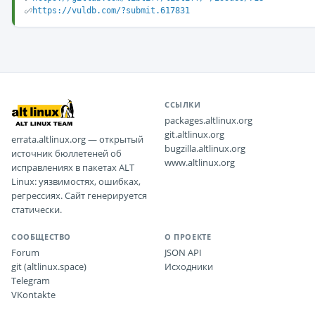
https://vuldb.com/?submit.617831
ССЫЛКИ
packages.altlinux.org
git.altlinux.org
errata.altlinux.org — открытый
bugzilla.altlinux.org
источник бюллетеней об
www.altlinux.org
исправлениях в пакетах ALT
Linux: уязвимостях, ошибках,
регрессиях. Сайт генерируется
статически.
СООБЩЕСТВО
О ПРОЕКТЕ
Forum
JSON API
git (altlinux.space)
Исходники
Telegram
VKontakte