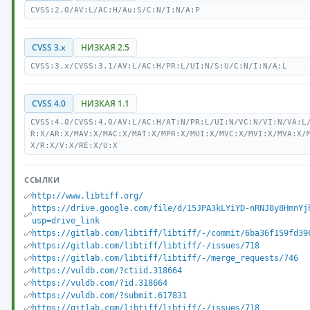
CVSS:2.0/AV:L/AC:H/Au:S/C:N/I:N/A:P
CVSS 3.x
НИЗКАЯ 2.5
CVSS:3.x/CVSS:3.1/AV:L/AC:H/PR:L/UI:N/S:U/C:N/I:N/A:L
CVSS 4.0
НИЗКАЯ 1.1
CVSS:4.0/CVSS:4.0/AV:L/AC:H/AT:N/PR:L/UI:N/VC:N/VI:N/VA:L
R:X/AR:X/MAV:X/MAC:X/MAT:X/MPR:X/MUI:X/MVC:X/MVI:X/MVA:X/
X/R:X/V:X/RE:X/U:X
ССЫЛКИ
http://www.libtiff.org/
https://drive.google.com/file/d/15JPA3kLYiYD-nRNJ8y8HmnYj
usp=drive_link
https://gitlab.com/libtiff/libtiff/-/commit/6ba36f159fd39
https://gitlab.com/libtiff/libtiff/-/issues/718
https://gitlab.com/libtiff/libtiff/-/merge_requests/746
https://vuldb.com/?ctiid.318664
https://vuldb.com/?id.318664
https://vuldb.com/?submit.617831
https://gitlab.com/libtiff/libtiff/-/issues/718