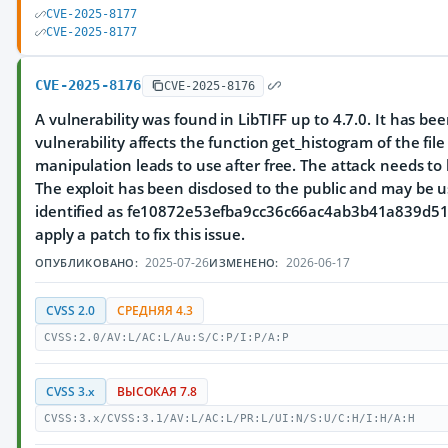
CVE-2025-8177
CVE-2025-8177
CVE-2025-8176
CVE-2025-8176
A vulnerability was found in LibTIFF up to 4.7.0. It has been
vulnerability affects the function get_histogram of the file
manipulation leads to use after free. The attack needs to
The exploit has been disclosed to the public and may be u
identified as fe10872e53efba9cc36c66ac4ab3b41a839d517
apply a patch to fix this issue.
2025-07-26
2026-06-17
ОПУБЛИКОВАНО:
ИЗМЕНЕНО:
CVSS 2.0
СРЕДНЯЯ 4.3
CVSS:2.0/AV:L/AC:L/Au:S/C:P/I:P/A:P
CVSS 3.x
ВЫСОКАЯ 7.8
CVSS:3.x/CVSS:3.1/AV:L/AC:L/PR:L/UI:N/S:U/C:H/I:H/A:H