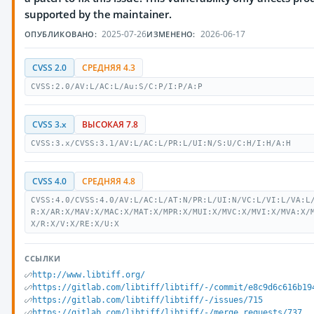
supported by the maintainer.
2025-07-26
2026-06-17
ОПУБЛИКОВАНО:
ИЗМЕНЕНО:
CVSS 2.0
СРЕДНЯЯ 4.3
CVSS:2.0/AV:L/AC:L/Au:S/C:P/I:P/A:P
CVSS 3.x
ВЫСОКАЯ 7.8
CVSS:3.x/CVSS:3.1/AV:L/AC:L/PR:L/UI:N/S:U/C:H/I:H/A:H
CVSS 4.0
СРЕДНЯЯ 4.8
CVSS:4.0/CVSS:4.0/AV:L/AC:L/AT:N/PR:L/UI:N/VC:L/VI:L/VA:L
R:X/AR:X/MAV:X/MAC:X/MAT:X/MPR:X/MUI:X/MVC:X/MVI:X/MVA:X/
X/R:X/V:X/RE:X/U:X
ССЫЛКИ
http://www.libtiff.org/
https://gitlab.com/libtiff/libtiff/-/commit/e8c9d6c616b19
https://gitlab.com/libtiff/libtiff/-/issues/715
https://gitlab.com/libtiff/libtiff/-/merge_requests/737