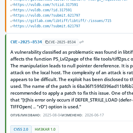
https://vuldb.com/?ctiid.317591
https://vuldb.com/?id.317591
https://vuldb.com/?submit.621797
https://gitlab.com/libtiff/libtiff/-/issues/715
https://vuldb.com/?submit.621797
CVE-2025-8534
CVE-2025-8534
A vulnerability classified as problematic was found in libtiff
affects the function PS_Lvl2page of the file tools/tiff2ps.c
The manipulation leads to null pointer dereference. It is 
attack on the local host. The complexity of an attack is ra
appears to be difficult. The exploit has been disclosed to
used. The name of the patch is 6ba36f159fd396ad11bf6b
recommended to apply a patch to fix this issue. One of th
that "[t]his error only occurs if DEFER_STRILE_LOAD (defe
TIFFOpen( .. "rD") option is used."
2025-08-04
2026-06-17
ОПУБЛИКОВАНО:
ИЗМЕНЕНО:
CVSS 2.0
НИЗКАЯ 1.0