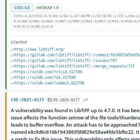
CVSS 4.0
НИЗКАЯ 1.9
CVSS:4.0/CVSS:4.0/AV:L/AC:L/AT:N/PR:L/UI:N/VC:L/VI:L/VA:L
R:X/AR:X/MAV:X/MAC:X/MAT:X/MPR:X/MUI:X/MVC:X/MVI:X/MVA:X/
X/R:X/V:X/RE:X/U:X
ССЫЛКИ
http://www.libtiff.org/
https://gitlab.com/libtiff/libtiff/-/commit/fe10872e53efb
https://gitlab.com/libtiff/libtiff/-/issues/707
https://gitlab.com/libtiff/libtiff/-/merge_requests/727
https://vuldb.com/?ctiid.317590
https://vuldb.com/?id.317590
https://vuldb.com/?submit.621796
CVE-2025-8177
CVE-2025-8177
A vulnerability was found in LibTIFF up to 4.7.0. It has been
issue affects the function setrow of the file tools/thumbn
leads to buffer overflow. An attack has to be approached l
named e8c9d6c616b19438695fd829e58ae4fde5bfbc22. It 
a patch to fix this issue. This vulnerability only affects pr