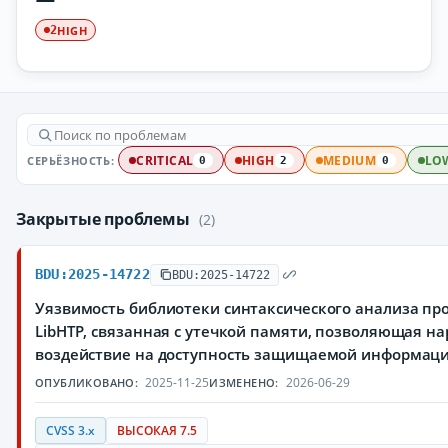
HIGH
2
СЕРЬЁЗНОСТЬ:
CRITICAL
HIGH
MEDIUM
LO
0
2
0
Закрытые проблемы
(2)
BDU:2025-14722
BDU:2025-14722
Уязвимость библиотеки синтаксического анализа пр
LibHTP, связанная с утечкой памяти, позволяющая н
воздействие на доступность защищаемой информац
2025-11-25
2026-06-29
ОПУБЛИКОВАНО:
ИЗМЕНЕНО:
CVSS 3.x
ВЫСОКАЯ 7.5