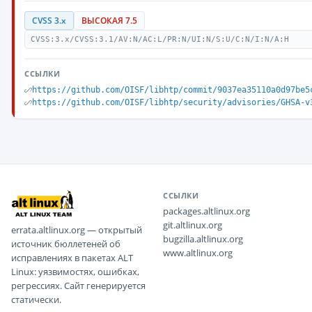
CVSS 3.x
ВЫСОКАЯ 7.5
CVSS:3.x/CVSS:3.1/AV:N/AC:L/PR:N/UI:N/S:U/C:N/I:N/A:H
ССЫЛКИ
https://github.com/OISF/libhtp/commit/9037ea35110a0d97be5
https://github.com/OISF/libhtp/security/advisories/GHSA-v
ССЫЛКИ
packages.altlinux.org
git.altlinux.org
errata.altlinux.org — открытый
bugzilla.altlinux.org
источник бюллетеней об
www.altlinux.org
исправлениях в пакетах ALT
Linux: уязвимостях, ошибках,
регрессиях. Сайт генерируется
статически.