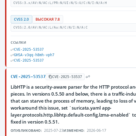
CVSS:3.x/AV:N/AC:L/PR:N/UI:N/S:U/C:N/I:N/A:H
CVSS 2.0
ВЫСОКАЯ 7.8
CVSS:2.0/AV:N/AC:L/Au:N/C:N/I:N/A:C
ССЫЛКИ
CVE-2025-53537
GHSA-v3qq-h8mh-vph7
CVE-2025-53537
CVE-2025-53537
CVE-2025-53537
LibHTP is a security-aware parser for the HTTP protocol and
pieces. In versions 0.5.50 and below, there is a traffic-i
that can starve the process of memory, leading to loss of vi
workaround this issue, set `suricata.yaml app-
layer.protocols.http.libhtp.default-config.lzma-enabled` to 
fixed in version 0.5.51.
2025-07-23
2026-06-17
ОПУБЛИКОВАНО:
ИЗМЕНЕНО: