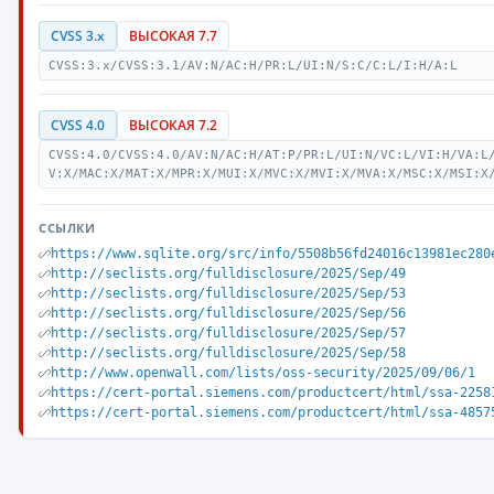
CVSS 3.x
ВЫСОКАЯ 7.7
CVSS:3.x/CVSS:3.1/AV:N/AC:H/PR:L/UI:N/S:C/C:L/I:H/A:L
CVSS 4.0
ВЫСОКАЯ 7.2
CVSS:4.0/CVSS:4.0/AV:N/AC:H/AT:P/PR:L/UI:N/VC:L/VI:H/VA:L
V:X/MAC:X/MAT:X/MPR:X/MUI:X/MVC:X/MVI:X/MVA:X/MSC:X/MSI:X
ССЫЛКИ
https://www.sqlite.org/src/info/5508b56fd24016c13981ec280
http://seclists.org/fulldisclosure/2025/Sep/49
http://seclists.org/fulldisclosure/2025/Sep/53
http://seclists.org/fulldisclosure/2025/Sep/56
http://seclists.org/fulldisclosure/2025/Sep/57
http://seclists.org/fulldisclosure/2025/Sep/58
http://www.openwall.com/lists/oss-security/2025/09/06/1
https://cert-portal.siemens.com/productcert/html/ssa-2258
https://cert-portal.siemens.com/productcert/html/ssa-4857