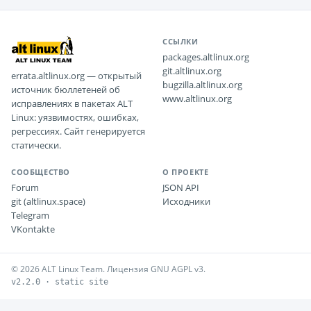
ССЫЛКИ
packages.altlinux.org
git.altlinux.org
errata.altlinux.org — открытый
bugzilla.altlinux.org
источник бюллетеней об
www.altlinux.org
исправлениях в пакетах ALT
Linux: уязвимостях, ошибках,
регрессиях. Сайт генерируется
статически.
СООБЩЕСТВО
О ПРОЕКТЕ
Forum
JSON API
git (altlinux.space)
Исходники
Telegram
VKontakte
© 2026 ALT Linux Team. Лицензия GNU AGPL v3.
v2.2.0 · static site