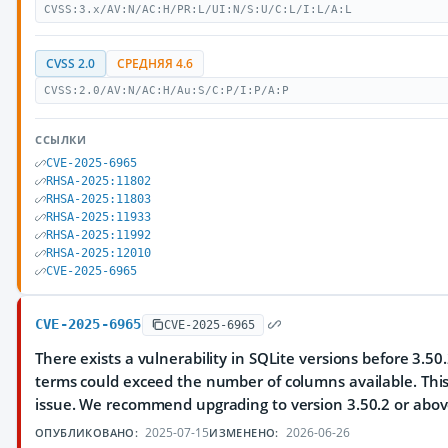
CVSS:3.x/AV:N/AC:H/PR:L/UI:N/S:U/C:L/I:L/A:L
CVSS 2.0
СРЕДНЯЯ 4.6
CVSS:2.0/AV:N/AC:H/Au:S/C:P/I:P/A:P
ССЫЛКИ
CVE-2025-6965
RHSA-2025:11802
RHSA-2025:11803
RHSA-2025:11933
RHSA-2025:11992
RHSA-2025:12010
CVE-2025-6965
CVE-2025-6965
CVE-2025-6965
There exists a vulnerability in SQLite versions before 3.
terms could exceed the number of columns available. Thi
issue. We recommend upgrading to version 3.50.2 or abov
2025-07-15
2026-06-26
ОПУБЛИКОВАНО:
ИЗМЕНЕНО: