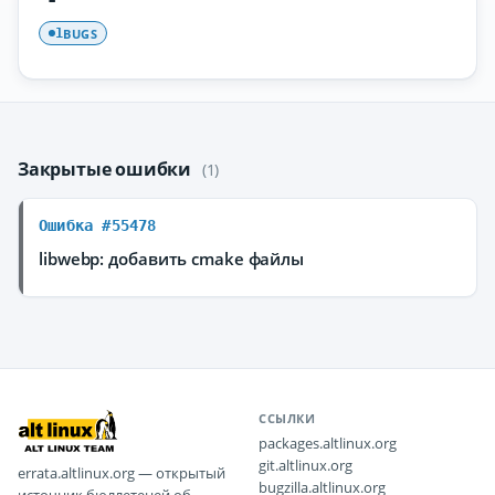
BUGS
1
Закрытые ошибки
(1)
Ошибка #55478
libwebp: добавить cmake файлы
ССЫЛКИ
packages.altlinux.org
git.altlinux.org
errata.altlinux.org — открытый
bugzilla.altlinux.org