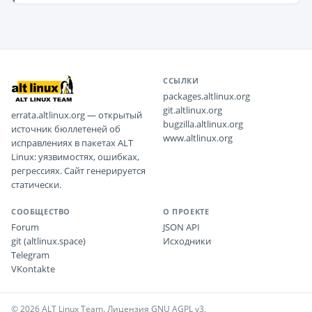
ССЫЛКИ
packages.altlinux.org
git.altlinux.org
errata.altlinux.org — открытый
bugzilla.altlinux.org
источник бюллетеней об
www.altlinux.org
исправлениях в пакетах ALT
Linux: уязвимостях, ошибках,
регрессиях. Сайт генерируется
статически.
СООБЩЕСТВО
О ПРОЕКТЕ
Forum
JSON API
git (altlinux.space)
Исходники
Telegram
VKontakte
© 2026 ALT Linux Team. Лицензия GNU AGPL v3.