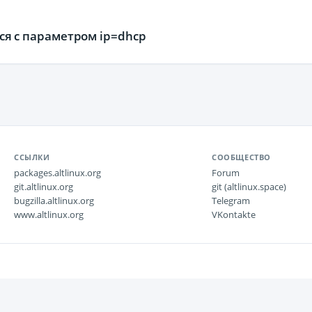
ься с параметром ip=dhcp
ССЫЛКИ
СООБЩЕСТВО
packages.altlinux.org
Forum
git.altlinux.org
git (altlinux.space)
bugzilla.altlinux.org
Telegram
www.altlinux.org
VKontakte