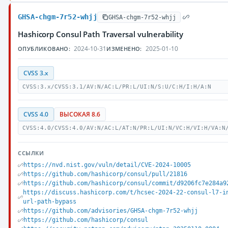
GHSA-chgm-7r52-whjj
GHSA-chgm-7r52-whjj
Hashicorp Consul Path Traversal vulnerability
2024-10-31
2025-01-10
ОПУБЛИКОВАНО:
ИЗМЕНЕНО:
CVSS 3.x
CVSS:3.x/CVSS:3.1/AV:N/AC:L/PR:L/UI:N/S:U/C:H/I:H/A:N
CVSS 4.0
ВЫСОКАЯ 8.6
CVSS:4.0/CVSS:4.0/AV:N/AC:L/AT:N/PR:L/UI:N/VC:H/VI:H/VA:N
ССЫЛКИ
https://nvd.nist.gov/vuln/detail/CVE-2024-10005
https://github.com/hashicorp/consul/pull/21816
https://github.com/hashicorp/consul/commit/d9206fc7e284a9
https://discuss.hashicorp.com/t/hcsec-2024-22-consul-l7-i
url-path-bypass
https://github.com/advisories/GHSA-chgm-7r52-whjj
https://github.com/hashicorp/consul