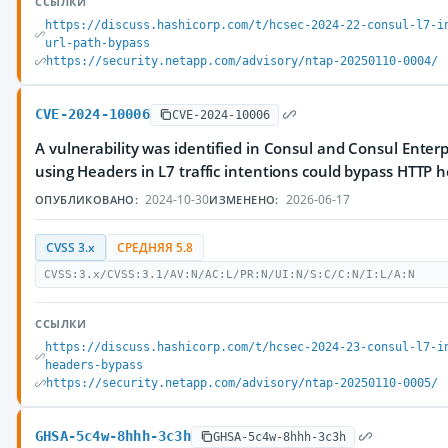
ССЫЛКИ
https://discuss.hashicorp.com/t/hcsec-2024-22-consul-l7-i
url-path-bypass
https://security.netapp.com/advisory/ntap-20250110-0004/
CVE-2024-10006
CVE-2024-10006
A vulnerability was identified in Consul and Consul Enterp
using Headers in L7 traffic intentions could bypass HTTP 
2024-10-30
2026-06-17
ОПУБЛИКОВАНО:
ИЗМЕНЕНО:
CVSS 3.x
СРЕДНЯЯ 5.8
CVSS:3.x/CVSS:3.1/AV:N/AC:L/PR:N/UI:N/S:C/C:N/I:L/A:N
ССЫЛКИ
https://discuss.hashicorp.com/t/hcsec-2024-23-consul-l7-i
headers-bypass
https://security.netapp.com/advisory/ntap-20250110-0005/
GHSA-5c4w-8hhh-3c3h
GHSA-5c4w-8hhh-3c3h