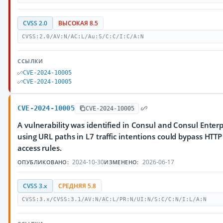
CVSS 2.0
ВЫСОКАЯ 8.5
CVSS:2.0/AV:N/AC:L/Au:S/C:C/I:C/A:N
ССЫЛКИ
CVE-2024-10005
CVE-2024-10005
CVE-2024-10005
CVE-2024-10005
A vulnerability was identified in Consul and Consul Enterp
using URL paths in L7 traffic intentions could bypass HTT
access rules.
2024-10-30
2026-06-17
ОПУБЛИКОВАНО:
ИЗМЕНЕНО:
CVSS 3.x
СРЕДНЯЯ 5.8
CVSS:3.x/CVSS:3.1/AV:N/AC:L/PR:N/UI:N/S:C/C:N/I:L/A:N