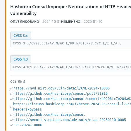
Hashicorp Consul Improper Neutralization of HTTP Headers
vulnerability
2024-10-31
2025-01-10
ОПУБЛИКОВАНО:
ИЗМЕНЕНО:
CVSS 3.x
CVSS:3.x/CVSS:3.1/AV:N/AC:L/PR:N/UI:N/S:C/C:L/I:L/A:L
CVSS 4.0
CVSS:4.0/CVSS:4.0/AV:N/AC:L/AT:N/PR:N/UI:N/VC:N/VI:N/VA:N
ССЫЛКИ
https://nvd.nist.gov/vuln/detail/CVE-2024-10006
https://github.com/hashicorp/consul/pull/21816
https://github.com/hashicorp/consul/commit/d9206fc7e284a9
https://discuss.hashicorp.com/t/hcsec-2024-23-consul-l7-i
headers-bypass
https://github.com/hashicorp/consul
https://security.netapp.com/advisory/ntap-20250110-0005
CVE-2024-10006