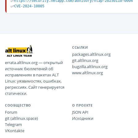
https://security.netapp.com/advisory/ntap-20250110-0004
CVE-2024-10005
ССЫЛКИ
packages.altlinux.org
git.altlinux.org
errata.altlinux.org — открытый
bugzilla.altlinux.org
источник бюллетеней об
www.altlinux.org
исправлениях в пакетах ALT
Linux: уязвимостях, ошибках,
регрессиях. Сайт генерируется
статически.
СООБЩЕСТВО
О ПРОЕКТЕ
Forum
JSON API
git (altlinux.space)
Исходники
Telegram
VKontakte