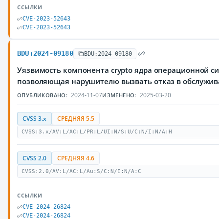
ССЫЛКИ
CVE-2023-52643
CVE-2023-52643
BDU:2024-09180
BDU:2024-09180
Уязвимость компонента crypto ядра операционной си
позволяющая нарушителю вызвать отказ в обслужи
2024-11-07
2025-03-20
ОПУБЛИКОВАНО:
ИЗМЕНЕНО:
CVSS 3.x
СРЕДНЯЯ 5.5
CVSS:3.x/AV:L/AC:L/PR:L/UI:N/S:U/C:N/I:N/A:H
CVSS 2.0
СРЕДНЯЯ 4.6
CVSS:2.0/AV:L/AC:L/Au:S/C:N/I:N/A:C
ССЫЛКИ
CVE-2024-26824
CVE-2024-26824