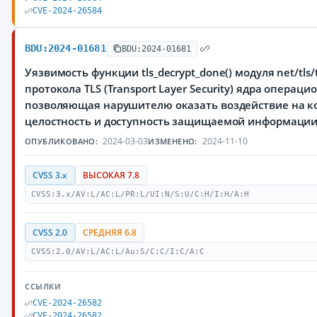
CVE-2024-26584
BDU:2024-01681
BDU:2024-01681
Уязвимость функции tls_decrypt_done() модуля net/tls/
протокола TLS (Transport Layer Security) ядра операци
позволяющая нарушителю оказать воздействие на к
целостность и доступность защищаемой информаци
2024-03-03
2024-11-10
ОПУБЛИКОВАНО:
ИЗМЕНЕНО:
CVSS 3.x
ВЫСОКАЯ 7.8
CVSS:3.x/AV:L/AC:L/PR:L/UI:N/S:U/C:H/I:H/A:H
CVSS 2.0
СРЕДНЯЯ 6.8
CVSS:2.0/AV:L/AC:L/Au:S/C:C/I:C/A:C
ССЫЛКИ
CVE-2024-26582
CVE-2024-26582