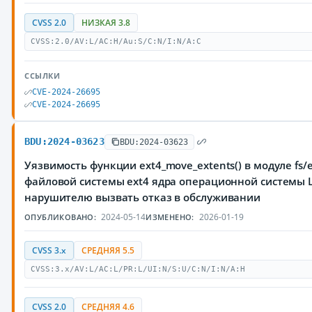
CVSS 2.0
НИЗКАЯ 3.8
CVSS:2.0/AV:L/AC:H/Au:S/C:N/I:N/A:C
ССЫЛКИ
CVE-2024-26695
CVE-2024-26695
BDU:2024-03623
BDU:2024-03623
Уязвимость функции ext4_move_extents() в модуле fs/e
файловой системы ext4 ядра операционной системы 
нарушителю вызвать отказ в обслуживании
2024-05-14
2026-01-19
ОПУБЛИКОВАНО:
ИЗМЕНЕНО:
CVSS 3.x
СРЕДНЯЯ 5.5
CVSS:3.x/AV:L/AC:L/PR:L/UI:N/S:U/C:N/I:N/A:H
CVSS 2.0
СРЕДНЯЯ 4.6