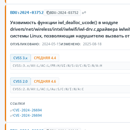
BDU:2024-03752
BDU:2024-03752
Уязвимость функции iwl_dealloc_ucode() в модуле
drivers/net/wireless/intel/iwlwifi/iwl-drv.c драйвера iw
системы Linux, позволяющая нарушителю вызвать от
2024-05-15
2025-08-18
ОПУБЛИКОВАНО:
ИЗМЕНЕНО:
CVSS 3.x
СРЕДНЯЯ 4.4
CVSS:3.x/AV:L/AC:L/PR:H/UI:N/S:U/C:N/I:N/A:H
CVSS 2.0
СРЕДНЯЯ 4.6
CVSS:2.0/AV:L/AC:L/Au:S/C:N/I:N/A:C
ССЫЛКИ
CVE-2024-26694
CVE-2024-26694