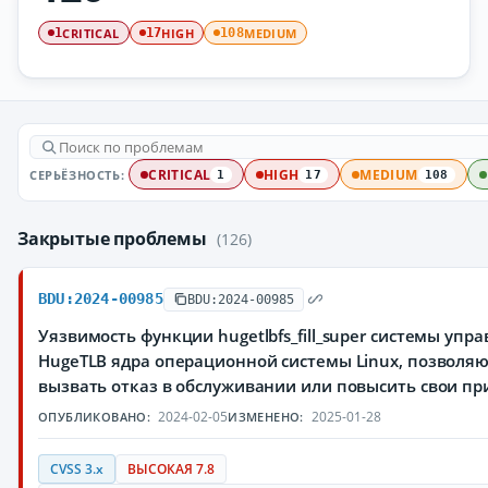
CRITICAL
HIGH
MEDIUM
1
17
108
СЕРЬЁЗНОСТЬ:
CRITICAL
HIGH
MEDIUM
1
17
108
Закрытые проблемы
(126)
BDU:2024-00985
BDU:2024-00985
Уязвимость функции hugetlbfs_fill_super системы уп
HugeTLB ядра операционной системы Linux, позвол
вызвать отказ в обслуживании или повысить свои п
2024-02-05
2025-01-28
ОПУБЛИКОВАНО:
ИЗМЕНЕНО:
CVSS 3.x
ВЫСОКАЯ 7.8