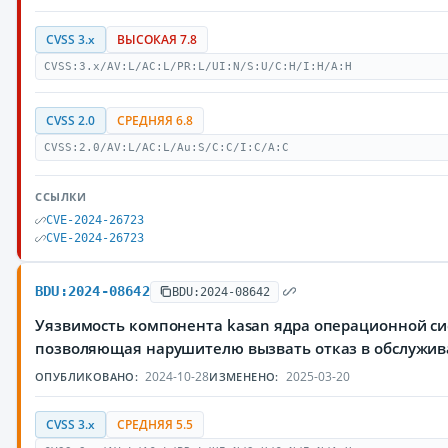
CVSS 3.x
ВЫСОКАЯ 7.8
CVSS:3.x/AV:L/AC:L/PR:L/UI:N/S:U/C:H/I:H/A:H
CVSS 2.0
СРЕДНЯЯ 6.8
CVSS:2.0/AV:L/AC:L/Au:S/C:C/I:C/A:C
ССЫЛКИ
CVE-2024-26723
CVE-2024-26723
BDU:2024-08642
BDU:2024-08642
Уязвимость компонента kasan ядра операционной си
позволяющая нарушителю вызвать отказ в обслужи
2024-10-28
2025-03-20
ОПУБЛИКОВАНО:
ИЗМЕНЕНО:
CVSS 3.x
СРЕДНЯЯ 5.5