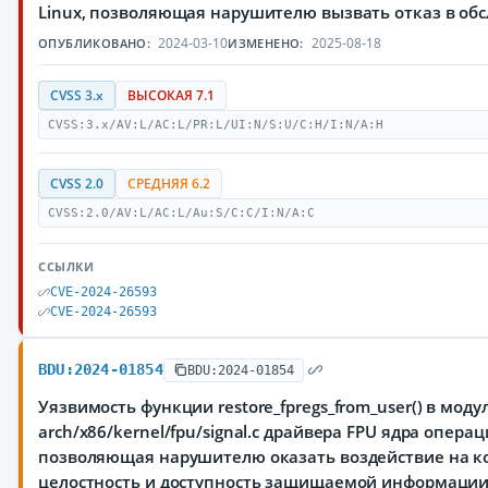
Linux, позволяющая нарушителю вызвать отказ в об
2024-03-10
2025-08-18
ОПУБЛИКОВАНО:
ИЗМЕНЕНО:
CVSS 3.x
ВЫСОКАЯ 7.1
CVSS:3.x/AV:L/AC:L/PR:L/UI:N/S:U/C:H/I:N/A:H
CVSS 2.0
СРЕДНЯЯ 6.2
CVSS:2.0/AV:L/AC:L/Au:S/C:C/I:N/A:C
ССЫЛКИ
CVE-2024-26593
CVE-2024-26593
BDU:2024-01854
BDU:2024-01854
Уязвимость функции restore_fpregs_from_user() в моду
arch/x86/kernel/fpu/signal.c драйвера FPU ядра опера
позволяющая нарушителю оказать воздействие на к
целостность и доступность защищаемой информаци