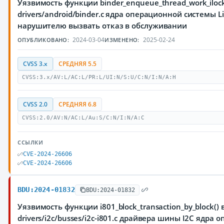
Уязвимость функции binder_enqueue_thread_work_ilock
drivers/android/binder.c ядра операционной системы 
нарушителю вызвать отказ в обслуживании
2024-03-04
2025-02-24
ОПУБЛИКОВАНО:
ИЗМЕНЕНО:
CVSS 3.x
СРЕДНЯЯ 5.5
CVSS:3.x/AV:L/AC:L/PR:L/UI:N/S:U/C:N/I:N/A:H
CVSS 2.0
СРЕДНЯЯ 6.8
CVSS:2.0/AV:N/AC:L/Au:S/C:N/I:N/A:C
ССЫЛКИ
CVE-2024-26606
CVE-2024-26606
BDU:2024-01832
BDU:2024-01832
Уязвимость функции i801_block_transaction_by_block() 
drivers/i2c/busses/i2c-i801.c драйвера шины I2C ядра