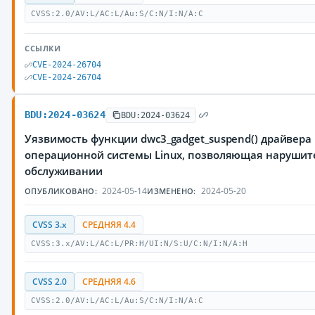
CVSS:2.0/AV:L/AC:L/Au:S/C:N/I:N/A:C
ССЫЛКИ
CVE-2024-26704
CVE-2024-26704
BDU:2024-03624
BDU:2024-03624
Уязвимость функции dwc3_gadget_suspend() драйвера
операционной системы Linux, позволяющая нарушите
обслуживании
2024-05-14
2024-05-20
ОПУБЛИКОВАНО:
ИЗМЕНЕНО:
CVSS 3.x
СРЕДНЯЯ 4.4
CVSS:3.x/AV:L/AC:L/PR:H/UI:N/S:U/C:N/I:N/A:H
CVSS 2.0
СРЕДНЯЯ 4.6
CVSS:2.0/AV:L/AC:L/Au:S/C:N/I:N/A:C