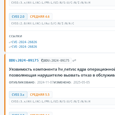
CVSS:3.x/AV:L/AC:L/PR:L/UI:N/S:U/C:N/I:N/A:H
CVSS 2.0
СРЕДНЯЯ 4.6
CVSS:2.0/AV:L/AC:L/Au:S/C:N/I:N/A:C
ССЫЛКИ
CVE-2024-26826
CVE-2024-26826
BDU:2024-09175
BDU:2024-09175
Уязвимость компонента hv_netvsc ядра операционной
позволяющая нарушителю вызвать отказ в обслужи
2024-11-07
2025-05-05
ОПУБЛИКОВАНО:
ИЗМЕНЕНО:
CVSS 3.x
СРЕДНЯЯ 5.5
CVSS:3.x/AV:L/AC:L/PR:L/UI:N/S:U/C:N/I:N/A:H