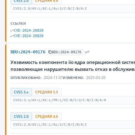
CVSS 2.0
СРЕДНЯЯ 4.6
CVSS:2.0/AV:L/AC:L/Au:S/C:N/I:N/A:C
ССЫЛКИ
CVE-2024-26820
CVE-2024-26820
BDU:2024-09176
BDU:2024-09176
Уязвимость компонента iio ядра операционной систе
позволяющая нарушителю вызвать отказ в обслужи
2024-11-07
2025-03-20
ОПУБЛИКОВАНО:
ИЗМЕНЕНО:
CVSS 3.x
СРЕДНЯЯ 5.5
CVSS:3.x/AV:L/AC:L/PR:L/UI:N/S:U/C:N/I:N/A:H
CVSS 2.0
СРЕДНЯЯ 4.6
CVSS:2.0/AV:L/AC:L/Au:S/C:N/I:N/A:C