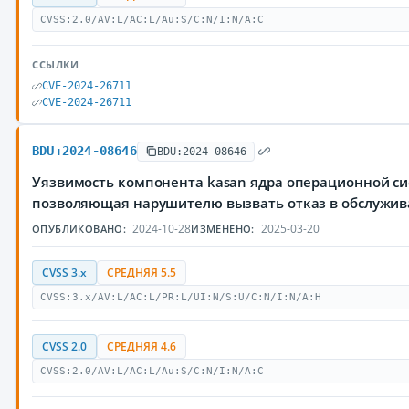
CVSS:2.0/AV:L/AC:L/Au:S/C:N/I:N/A:C
ССЫЛКИ
CVE-2024-26711
CVE-2024-26711
BDU:2024-08646
BDU:2024-08646
Уязвимость компонента kasan ядра операционной си
позволяющая нарушителю вызвать отказ в обслужи
2024-10-28
2025-03-20
ОПУБЛИКОВАНО:
ИЗМЕНЕНО:
CVSS 3.x
СРЕДНЯЯ 5.5
CVSS:3.x/AV:L/AC:L/PR:L/UI:N/S:U/C:N/I:N/A:H
CVSS 2.0
СРЕДНЯЯ 4.6
CVSS:2.0/AV:L/AC:L/Au:S/C:N/I:N/A:C