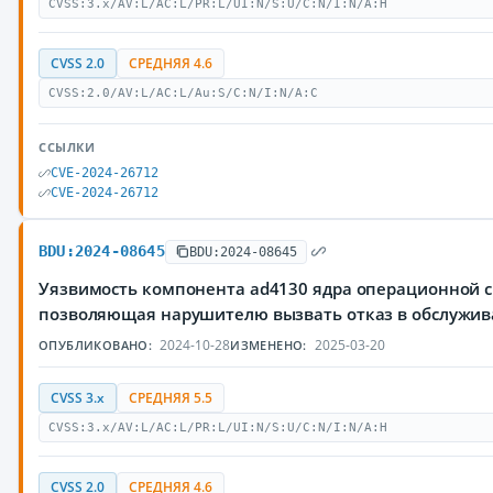
CVSS:3.x/AV:L/AC:L/PR:L/UI:N/S:U/C:N/I:N/A:H
CVSS 2.0
СРЕДНЯЯ 4.6
CVSS:2.0/AV:L/AC:L/Au:S/C:N/I:N/A:C
ССЫЛКИ
CVE-2024-26712
CVE-2024-26712
BDU:2024-08645
BDU:2024-08645
Уязвимость компонента ad4130 ядра операционной с
позволяющая нарушителю вызвать отказ в обслужи
2024-10-28
2025-03-20
ОПУБЛИКОВАНО:
ИЗМЕНЕНО:
CVSS 3.x
СРЕДНЯЯ 5.5
CVSS:3.x/AV:L/AC:L/PR:L/UI:N/S:U/C:N/I:N/A:H
CVSS 2.0
СРЕДНЯЯ 4.6