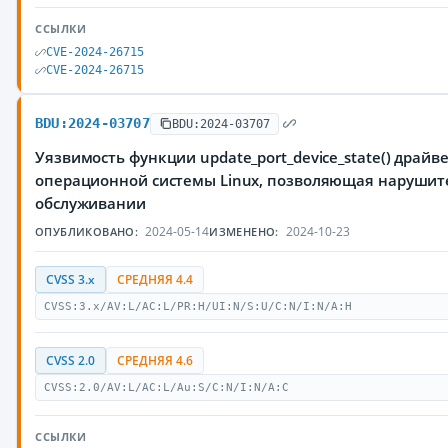
ССЫЛКИ
CVE-2024-26715
CVE-2024-26715
BDU:2024-03707
BDU:2024-03707
Уязвимость функции update_port_device_state() драйв
операционной системы Linux, позволяющая нарушите
обслуживании
2024-05-14
2024-10-23
ОПУБЛИКОВАНО:
ИЗМЕНЕНО:
CVSS 3.x
СРЕДНЯЯ 4.4
CVSS:3.x/AV:L/AC:L/PR:H/UI:N/S:U/C:N/I:N/A:H
CVSS 2.0
СРЕДНЯЯ 4.6
CVSS:2.0/AV:L/AC:L/Au:S/C:N/I:N/A:C
ССЫЛКИ