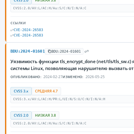
CVSS 2.0
НИЗКАЯ 3.8
CVSS:2.0/AV:L/AC:H/Au:S/C:N/I:N/A:C
ССЫЛКИ
CVE-2024-26583
CVE-2024-26583
BDU:2024-01601
BDU:2024-01601
Уязвимость функции tls_encrypt_done (net/tls/tls_sw.c
системы Linux, позволяющая нарушителю вызвать от
2024-02-27
2026-05-25
ОПУБЛИКОВАНО:
ИЗМЕНЕНО:
CVSS 3.x
СРЕДНЯЯ 4.7
CVSS:3.x/AV:L/AC:H/PR:L/UI:N/S:U/C:N/I:N/A:H
CVSS 2.0
НИЗКАЯ 3.8
CVSS:2.0/AV:L/AC:H/Au:S/C:N/I:N/A:C