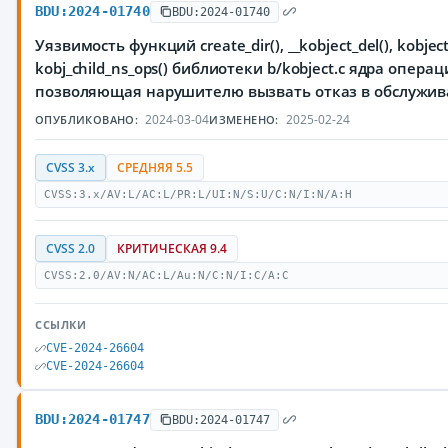
BDU:2024-01740
BDU:2024-01740
Уязвимость функций create_dir(), __kobject_del(), kobject
kobj_child_ns_ops() библиотеки b/kobject.c ядра опера
позволяющая нарушителю вызвать отказ в обслужи
2024-03-04
2025-02-24
ОПУБЛИКОВАНО:
ИЗМЕНЕНО:
CVSS 3.x
СРЕДНЯЯ 5.5
CVSS:3.x/AV:L/AC:L/PR:L/UI:N/S:U/C:N/I:N/A:H
CVSS 2.0
КРИТИЧЕСКАЯ 9.4
CVSS:2.0/AV:N/AC:L/Au:N/C:N/I:C/A:C
ССЫЛКИ
CVE-2024-26604
CVE-2024-26604
BDU:2024-01747
BDU:2024-01747