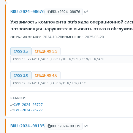
BDU:2024-08676
BDU:2024-08676
Уязвимость компонента btrfs ядра операционной сис
позволяющая нарушителю вызвать отказ в обслужи
2024-10-28
2025-03-20
ОПУБЛИКОВАНО:
ИЗМЕНЕНО:
CVSS 3.x
СРЕДНЯЯ 5.5
CVSS:3.x/AV:L/AC:L/PR:L/UI:N/S:U/C:N/I:N/A:H
CVSS 2.0
СРЕДНЯЯ 4.6
CVSS:2.0/AV:L/AC:L/Au:S/C:N/I:N/A:C
ССЫЛКИ
CVE-2024-26727
CVE-2024-26727
BDU:2024-09135
BDU:2024-09135