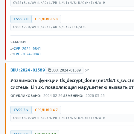
CVSS:3.x/AV:L/AC:L/PR:L/UI:N/S:U/C:H/I:H/A:H
CVSS 2.0
СРЕДНЯЯ 6.8
CVSS:2.0/AV:L/AC:L/Au:S/C:C/I:C/A:C
ССЫЛКИ
CVE-2024-0841
CVE-2024-0841
BDU:2024-01589
BDU:2024-01589
Уязвимость функции tls_decrypt_done (net/tls/tls_sw.c
системы Linux, позволяющая нарушителю вызвать от
2024-02-26
2026-05-25
ОПУБЛИКОВАНО:
ИЗМЕНЕНО:
CVSS 3.x
СРЕДНЯЯ 4.7
CVSS:3.x/AV:L/AC:H/PR:L/UI:N/S:U/C:N/I:N/A:H