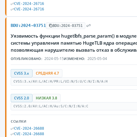
CVE-2024-26716
CVE-2024-26716
BDU:2024-03751
BDU:2024-03751
Уязвимость функции hugetlbfs_parse_param() в модуле f
системы управления памятью HugeTLB ядра операцио
позволяющая нарушителю вызвать отказ в обслужи
2024-05-15
2025-05-04
ОПУБЛИКОВАНО:
ИЗМЕНЕНО:
CVSS 3.x
СРЕДНЯЯ 4.7
CVSS:3.x/AV:L/AC:H/PR:L/UI:N/S:U/C:N/I:N/A:H
CVSS 2.0
НИЗКАЯ 3.8
CVSS:2.0/AV:L/AC:H/Au:S/C:N/I:N/A:C
ССЫЛКИ
CVE-2024-26688
CVE-2024-26688