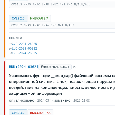
CVSS:3.x/AV:A/AC:L/PR:L/UI:N/S:C/C:N/I:N/A:L
CVSS 2.0
НИЗКАЯ 2.7
CVSS:2.0/AV:A/AC:L/Au:S/C:N/I:N/A:P
ССЫЛКИ
CVE-2024-26825
LVC-2023-00012
CVE-2024-26825
BDU:2024-03621
BDU:2024-03621
Уязвимость функции __prep_cap() файловой системы c
операционной системы Linux, позволяющая нарушит
воздействие на конфиденциальность, целостность и 
защищаемой информации
2024-05-14
2026-02-08
ОПУБЛИКОВАНО:
ИЗМЕНЕНО:
CVSS 3.x
ВЫСОКАЯ 7.8