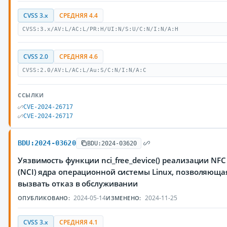
CVSS 3.x
СРЕДНЯЯ 4.4
CVSS:3.x/AV:L/AC:L/PR:H/UI:N/S:U/C:N/I:N/A:H
CVSS 2.0
СРЕДНЯЯ 4.6
CVSS:2.0/AV:L/AC:L/Au:S/C:N/I:N/A:C
ССЫЛКИ
CVE-2024-26717
CVE-2024-26717
BDU:2024-03620
BDU:2024-03620
Уязвимость функции nci_free_device() реализации NFC C
(NCI) ядра операционной системы Linux, позволяющ
вызвать отказ в обслуживании
2024-05-14
2024-11-25
ОПУБЛИКОВАНО:
ИЗМЕНЕНО:
CVSS 3.x
СРЕДНЯЯ 4.1