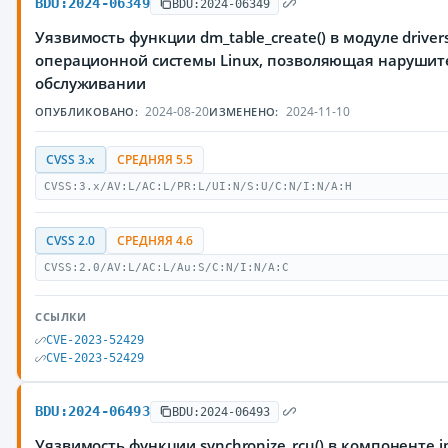
BDU:2024-06349
BDU:2024-06349
Уязвимость функции dm_table_create() в модуле driver
операционной системы Linux, позволяющая нарушите
обслуживании
2024-08-20
2024-11-10
ОПУБЛИКОВАНО:
ИЗМЕНЕНО:
CVSS 3.x
СРЕДНЯЯ 5.5
CVSS:3.x/AV:L/AC:L/PR:L/UI:N/S:U/C:N/I:N/A:H
CVSS 2.0
СРЕДНЯЯ 4.6
CVSS:2.0/AV:L/AC:L/Au:S/C:N/I:N/A:C
ССЫЛКИ
CVE-2023-52429
CVE-2023-52429
BDU:2024-06493
BDU:2024-06493
Уязвимость функции synchronize_rcu() в компоненте i