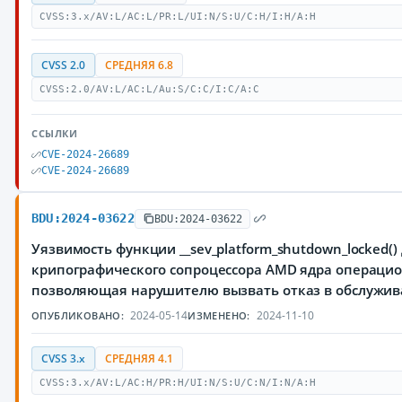
CVSS:3.x/AV:L/AC:L/PR:L/UI:N/S:U/C:H/I:H/A:H
CVSS 2.0
СРЕДНЯЯ 6.8
CVSS:2.0/AV:L/AC:L/Au:S/C:C/I:C/A:C
ССЫЛКИ
CVE-2024-26689
CVE-2024-26689
BDU:2024-03622
BDU:2024-03622
Уязвимость функции __sev_platform_shutdown_locked()
крипографического сопроцессора AMD ядра операцио
позволяющая нарушителю вызвать отказ в обслужи
2024-05-14
2024-11-10
ОПУБЛИКОВАНО:
ИЗМЕНЕНО:
CVSS 3.x
СРЕДНЯЯ 4.1
CVSS:3.x/AV:L/AC:H/PR:H/UI:N/S:U/C:N/I:N/A:H