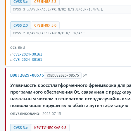
CVSS 3.x
СРЕДНЯЯ 5.3
CVSS:3.x/AV:N/AC:L/PR:N/UI:N/S:U/C:N/I:N/A:L
CVSS 2.0
СРЕДНЯЯ 5.0
CVSS:2.0/AV:N/AC:L/Au:N/C:N/I:N/A:P
ССЫЛКИ
CVE-2024-30161
CVE-2024-30161
BDU:2025-08575
BDU:2025-08575
Уязвимость кроссплатформенного фреймворка для р
программного обеспечения Qt, связанная с предска
начальным числом в генераторе псевдослучайных чи
позволяющая нарушителю обойти аутентификацию
2025-07-15
ОПУБЛИКОВАНО:
CVSS 3.x
КРИТИЧЕСКАЯ 9.8