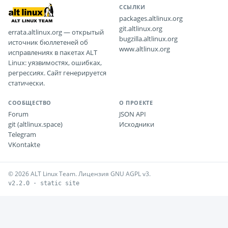
ССЫЛКИ
packages.altlinux.org
git.altlinux.org
errata.altlinux.org — открытый
bugzilla.altlinux.org
источник бюллетеней об
www.altlinux.org
исправлениях в пакетах ALT
Linux: уязвимостях, ошибках,
регрессиях. Сайт генерируется
статически.
СООБЩЕСТВО
О ПРОЕКТЕ
Forum
JSON API
git (altlinux.space)
Исходники
Telegram
VKontakte
© 2026 ALT Linux Team. Лицензия GNU AGPL v3.
v2.2.0 · static site