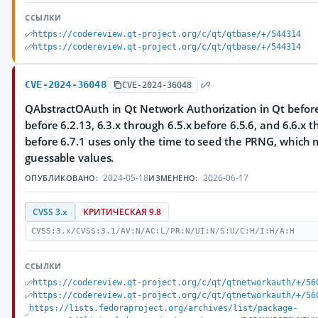
ССЫЛКИ
https://codereview.qt-project.org/c/qt/qtbase/+/544314
https://codereview.qt-project.org/c/qt/qtbase/+/544314
CVE-2024-36048
CVE-2024-36048
QAbstractOAuth in Qt Network Authorization in Qt before 
before 6.2.13, 6.3.x through 6.5.x before 6.5.6, and 6.6.x 
before 6.7.1 uses only the time to seed the PRNG, which m
guessable values.
2024-05-18
2026-06-17
ОПУБЛИКОВАНО:
ИЗМЕНЕНО:
CVSS 3.x
КРИТИЧЕСКАЯ 9.8
CVSS:3.x/CVSS:3.1/AV:N/AC:L/PR:N/UI:N/S:U/C:H/I:H/A:H
ССЫЛКИ
https://codereview.qt-project.org/c/qt/qtnetworkauth/+/56
https://codereview.qt-project.org/c/qt/qtnetworkauth/+/56
https://lists.fedoraproject.org/archives/list/package-