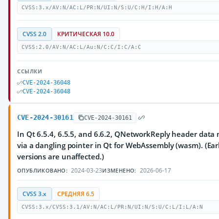
CVSS:3.x/AV:N/AC:L/PR:N/UI:N/S:U/C:H/I:H/A:H
CVSS 2.0
КРИТИЧЕСКАЯ 10.0
CVSS:2.0/AV:N/AC:L/Au:N/C:C/I:C/A:C
ССЫЛКИ
CVE-2024-36048
CVE-2024-36048
CVE-2024-30161
CVE-2024-30161
In Qt 6.5.4, 6.5.5, and 6.6.2, QNetworkReply header data
via a dangling pointer in Qt for WebAssembly (wasm). (Earl
versions are unaffected.)
2024-03-23
2026-06-17
ОПУБЛИКОВАНО:
ИЗМЕНЕНО:
CVSS 3.x
СРЕДНЯЯ 6.5
CVSS:3.x/CVSS:3.1/AV:N/AC:L/PR:N/UI:N/S:U/C:L/I:L/A:N