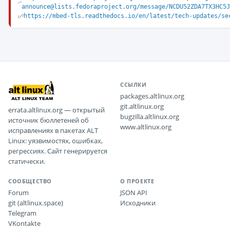
announce@lists.fedoraproject.org/message/NCDU52ZDA7TX3HC5J
https://mbed-tls.readthedocs.io/en/latest/tech-updates/se
ССЫЛКИ
packages.altlinux.org
git.altlinux.org
errata.altlinux.org — открытый
bugzilla.altlinux.org
источник бюллетеней об
www.altlinux.org
исправлениях в пакетах ALT
Linux: уязвимостях, ошибках,
регрессиях. Сайт генерируется
статически.
СООБЩЕСТВО
О ПРОЕКТЕ
Forum
JSON API
git (altlinux.space)
Исходники
Telegram
VKontakte