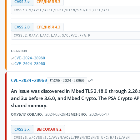
CVSS 3.x
СРЕДНЯЯ 5.3
CVSS:3.x/AV:L/AC:L/PR:L/UI:N/S:U/C:L/I:L/A:L
CVSS 2.0
СРЕДНЯЯ 4.3
CVSS:2.0/AV:L/AC:L/Au:S/C:P/I:P/A:P
ССЫЛКИ
CVE-2024-28960
CVE-2024-28960
CVE-2024-28960
CVE-2024-28960
An issue was discovered in Mbed TLS 2.18.0 through 2.28.
and 3.x before 3.6.0, and Mbed Crypto. The PSA Crypto A
shared memory.
2024-03-29
2026-06-17
ОПУБЛИКОВАНО:
ИЗМЕНЕНО:
CVSS 3.x
ВЫСОКАЯ 8.2
CVSS:3.x/CVSS:3.1/AV:N/AC:L/PR:N/UI:N/S:U/C:H/I:L/A:N