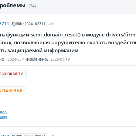
проблемы
(64)
3711
BDU:2024-03711
ь функции scmi_domain_reset() в модуле drivers/fir
Linux, позволяющая нарушителю оказать воздейств
сть защищаемой информации
2024-05-14
2026-01-19
НО:
ИЗМЕНЕНО:
ВЫСОКАЯ 7.8
СРЕДНЯЯ 6.8
8655
8655