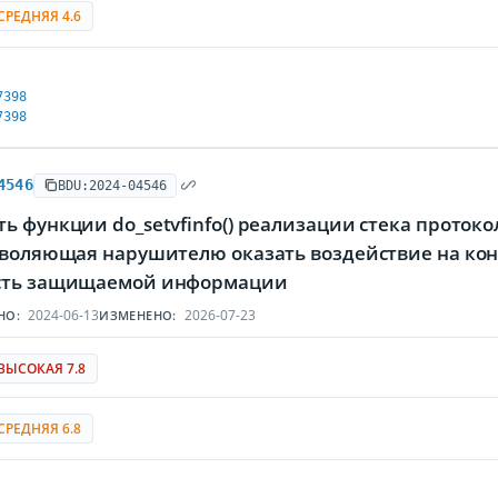
СРЕДНЯЯ 4.6
7398
7398
4546
BDU:2024-04546
ь функции do_setvfinfo() реализации стека проток
озволяющая нарушителю оказать воздействие на ко
сть защищаемой информации
2024-06-13
2026-07-23
НО:
ИЗМЕНЕНО:
ВЫСОКАЯ 7.8
СРЕДНЯЯ 6.8