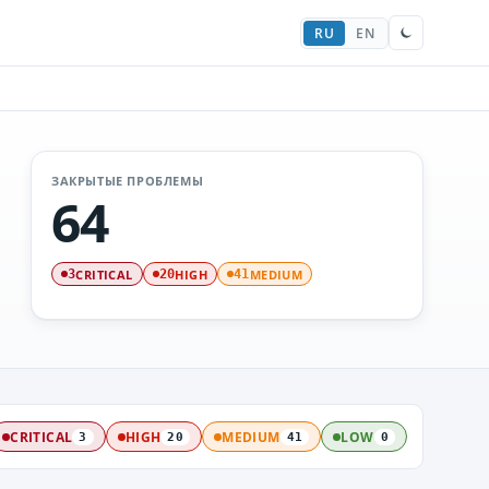
RU
EN
ЗАКРЫТЫЕ ПРОБЛЕМЫ
64
CRITICAL
HIGH
MEDIUM
3
20
41
CRITICAL
HIGH
MEDIUM
LOW
3
20
41
0