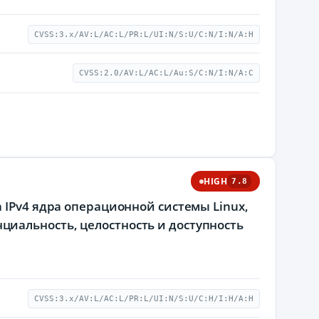
CVSS:3.x/AV:L/AC:L/PR:L/UI:N/S:U/C:N/I:N/A:H
CVSS:2.0/AV:L/AC:L/Au:S/C:N/I:N/A:C
HIGH
7.8
 IPv4 ядра операционной системы Linux,
иальность, целостность и доступность
CVSS:3.x/AV:L/AC:L/PR:L/UI:N/S:U/C:H/I:H/A:H