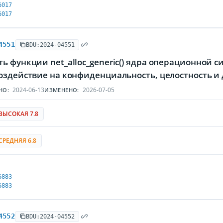
6017
6017
4551
BDU:2024-04551
ь функции net_alloc_generic() ядра операционной
воздействие на конфиденциальность, целостность
2024-06-13
2026-07-05
НО:
ИЗМЕНЕНО:
ВЫСОКАЯ 7.8
СРЕДНЯЯ 6.8
6883
6883
4552
BDU:2024-04552