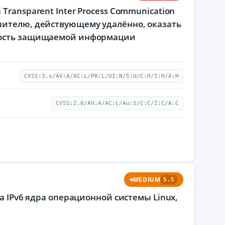
Transparent Inter Process Communication
шителю, действующему удалённо, оказать
пность защищаемой информации
CVSS:3.x/AV:A/AC:L/PR:L/UI:N/S:U/C:H/I:H/A:H
CVSS:2.0/AV:A/AC:L/Au:S/C:C/I:C/A:C
MEDIUM
5.5
ла IPv6 ядра операционной системы Linux,