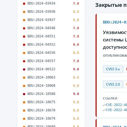
BDU:2024-03934
Закрытые 
7.8
BDU:2024-03936
5.5
BDU:2024-03937
5.5
BDU:2024-0
BDU:2024-04546
7.8
Уязвимост
BDU:2024-04551
7.8
системы 
BDU:2024-04552
8.0
доступно
BDU:2024-04556
5.5
ОПУБЛИКОВА
BDU:2024-04557
7.8
CVSS 3.x
BDU:2024-06522
9.8
BDU:2024-10063
5.5
CVSS 2.0
BDU:2024-10068
5.5
BDU:2024-10588
9.8
ССЫЛКИ
BDU:2024-10675
5.5
CVE-2022-4
CVE-2022-4
BDU:2024-10678
5.5
BDU:2024-10679
5.5
BDU:2024-10680
5.5