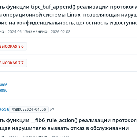
ь функции tipc_buf_append() реализации протокола 
дра операционной системы Linux, позволяющая нару
вие на конфиденциальность, целостность и досту
2024-06-13
2026-02-08
НО:
ИЗМЕНЕНО:
ВЫСОКАЯ 8.0
ВЫСОКАЯ 7.7
6886
6886
4556
BDU:2024-04556
ь функции __fib6_rule_action() реализации протоко
щая нарушителю вызвать отказ в обслуживании