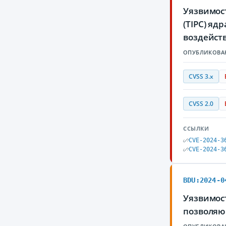
Уязвимост
(TIPC) я
воздейст
ОПУБЛИКОВА
CVSS 3.x
CVSS 2.0
ССЫЛКИ
CVE-2024-3
CVE-2024-3
BDU:2024-0
Уязвимост
позволяю