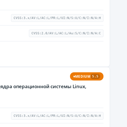
CVSS:3.x/AV:L/AC:L/PR:L/UI:N/S:U/C:N/I:N/A:H
CVSS:2.0/AV:L/AC:L/Au:S/C:N/I:N/A:C
MEDIUM
5.5
h ядра операционной системы Linux,
CVSS:3.x/AV:L/AC:L/PR:L/UI:N/S:U/C:N/I:N/A:H