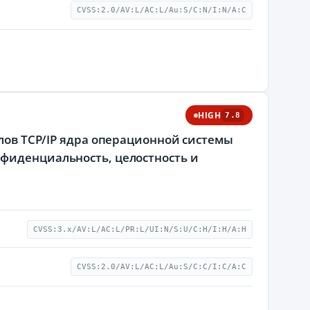
CVSS:2.0/AV:L/AC:L/Au:S/C:N/I:N/A:C
HIGH
7.8
олов TCP/IP ядра операционной системы
нфиденциальность, целостность и
CVSS:3.x/AV:L/AC:L/PR:L/UI:N/S:U/C:H/I:H/A:H
CVSS:2.0/AV:L/AC:L/Au:S/C:C/I:C/A:C