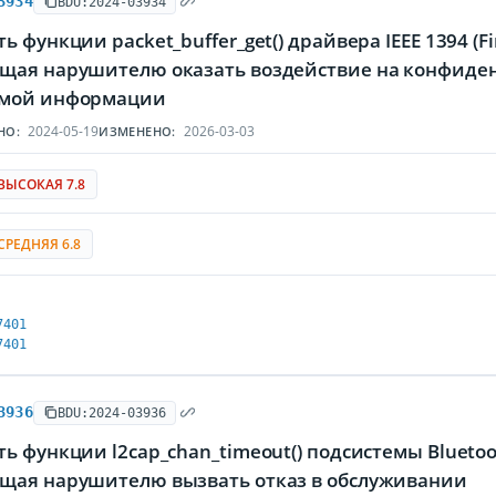
3934
BDU:2024-03934
ь функции packet_buffer_get() драйвера IEEE 1394 (
щая нарушителю оказать воздействие на конфиденц
мой информации
2024-05-19
2026-03-03
НО:
ИЗМЕНЕНО:
ВЫСОКАЯ 7.8
СРЕДНЯЯ 6.8
7401
7401
3936
BDU:2024-03936
ь функции l2cap_chan_timeout() подсистемы Blueto
щая нарушителю вызвать отказ в обслуживании