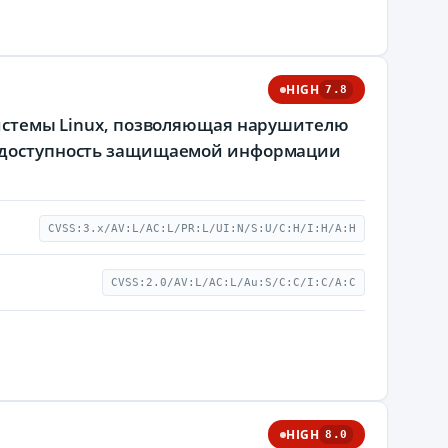
HIGH
7.8
 системы Linux, позволяющая нарушителю
 и доступность защищаемой информации
CVSS:3.x/AV:L/AC:L/PR:L/UI:N/S:U/C:H/I:H/A:H
CVSS:2.0/AV:L/AC:L/Au:S/C:C/I:C/A:C
HIGH
8.0