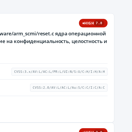
HIGH
7.8
mware/arm_scmi/reset.c ядра операционной
ие на конфиденциальность, целостность и
CVSS:3.x/AV:L/AC:L/PR:L/UI:N/S:U/C:H/I:H/A:H
CVSS:2.0/AV:L/AC:L/Au:S/C:C/I:C/A:C