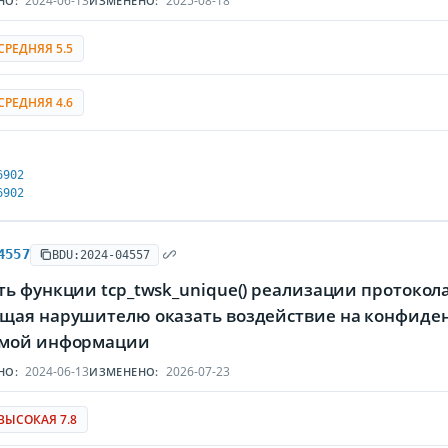
2024-06-13
2025-08-18
НО:
ИЗМЕНЕНО:
СРЕДНЯЯ 5.5
СРЕДНЯЯ 4.6
6902
6902
4557
BDU:2024-04557
ь функции tcp_twsk_unique() реализации протокола
щая нарушителю оказать воздействие на конфиденц
мой информации
2024-06-13
2026-07-23
НО:
ИЗМЕНЕНО:
ВЫСОКАЯ 7.8