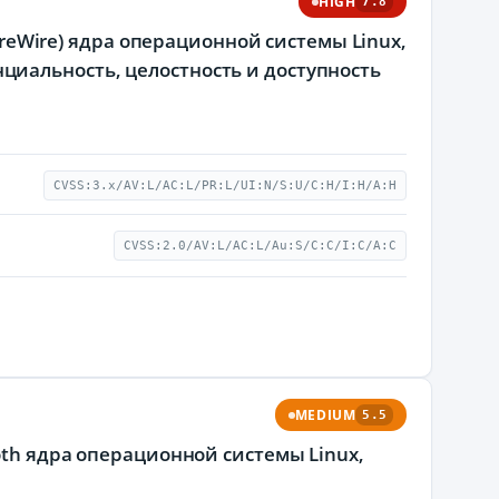
HIGH
7.8
FireWire) ядра операционной системы Linux,
иальность, целостность и доступность
CVSS:3.x/AV:L/AC:L/PR:L/UI:N/S:U/C:H/I:H/A:H
CVSS:2.0/AV:L/AC:L/Au:S/C:C/I:C/A:C
MEDIUM
5.5
oth ядра операционной системы Linux,