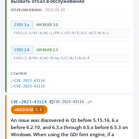
вызвать отказ в обслуживании
2023-09-20
ОПУБЛИКОВАНО:
CVSS 3.x
НИЗКАЯ 3.0
CVSS:3.x/AV:A/AC:L/PR:L/UI:R/S:U/C:N/I:N/A:L
CVSS 2.0
НИЗКАЯ 2.3
CVSS:2.0/AV:A/AC:M/Au:S/C:N/I:N/A:P
ССЫЛКИ
CVE-2023-43114
CVE-2023-43114
CVE-2023-43114
CVE-2023-43114
MEDIUM
5.5
An issue was discovered in Qt before 5.15.16, 6.x
before 6.2.10, and 6.3.x through 6.5.x before 6.5.3 on
Windows. When using the GDI font engine, if a