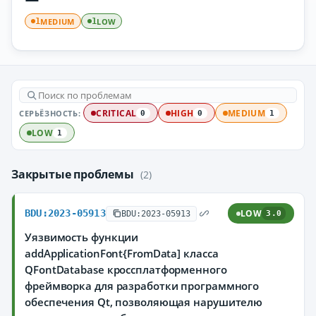
MEDIUM
LOW
1
1
СЕРЬЁЗНОСТЬ:
CRITICAL
HIGH
MEDIUM
0
0
1
LOW
1
Закрытые проблемы
(2)
BDU:2023-05913
LOW
BDU:2023-05913
3.0
Уязвимость функции
addApplicationFont{FromData] класса
QFontDatabase кроссплатформенного
фреймворка для разработки программного
обеспечения Qt, позволяющая нарушителю