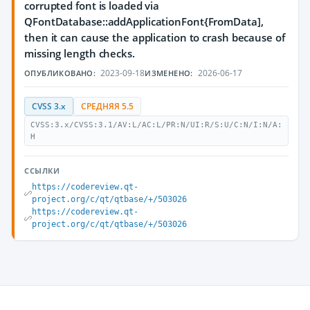
corrupted font is loaded via
QFontDatabase::addApplicationFont{FromData],
then it can cause the application to crash because of
missing length checks.
2023-09-18
2026-06-17
ОПУБЛИКОВАНО:
ИЗМЕНЕНО:
CVSS 3.x
СРЕДНЯЯ 5.5
CVSS:3.x/CVSS:3.1/AV:L/AC:L/PR:N/UI:R/S:U/C:N/I:N/A:
H
ССЫЛКИ
https://codereview.qt-
project.org/c/qt/qtbase/+/503026
https://codereview.qt-
project.org/c/qt/qtbase/+/503026