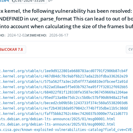
3104
CVE-2024-53104
ux kernel, the following vulnerability has been resolved
EFINED in uvc_parse_format This can lead to out of bo
into account when calculating the size of the frames bu
2024-12-02
2026-06-17
НО:
ИЗМЕНЕНО:
ВЫСОКАЯ 7.8
CV
t.kernel.org/stable/c/1ee9d9122801eb688783acd07791f2906b87cb4f
t.kernel.org/stable/c/467d84dc78c9abf6b217ada22b3fdba336262e29
t.kernel.org/stable/c/575a562f7a3ec2d54ff77ab6810e3fbceef2a91d
t.kernel.org/stable/c/622ad10aae5f5e03b7927ea95f7f32812f692bb5
t.kernel.org/stable/c/684022f81f128338fe3587ec967459669a1204ae
t.kernel.org/stable/c/95edf13a48e75dc2cc5b0bc57bf90d6948a22fe8
t.kernel.org/stable/c/beced2cb09b58c1243733f374c560a55382003d6
t.kernel.org/stable/c/ecf2b43018da9579842c774b7f35dbe11b5c38dd
t.kernel.org/stable/c/faff5bbb2762c44ec7426037b3000e77a11d6773
sts.debian.org/debian-lts-announce/2025/01/msg00001.html
sts.debian.org/debian-lts-announce/2025/03/msg00002.html
w.cisa.gov/known-exploited-vulnerabilities-catalog?field_cve=CVE