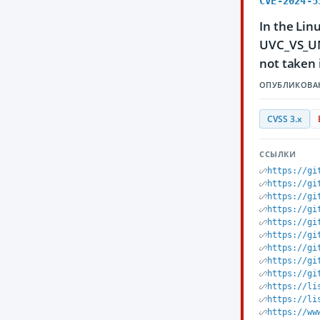
CVE-2024-5
In the Lin
UVC_VS_UND
not taken 
ОПУБЛИКОВА
CVSS 3.x
ССЫЛКИ
https://gi
https://gi
https://gi
https://gi
https://gi
https://gi
https://gi
https://gi
https://gi
https://li
https://li
https://ww