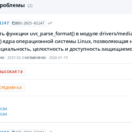
проблемы
(2)
1147
BDU:2025-01147
ь функции uvc_parse_format() в модуле drivers/media
C) ядра операционной системы Linux, позволяющая
циальность, целостность и доступность защищае
2025-02-04
2026-01-19
НО:
ИЗМЕНЕНО:
ВЫСОКАЯ 7.8
СРЕДНЯЯ 6.8
3104
3104