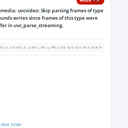
HIGH
7.8
: media: uvcvideo: Skip parsing frames of type
unds writes since frames of this type were
ffer in uvc_parse_streaming.
SS:3.x/CVSS:3.1/AV:L/AC:L/PR:L/UI:N/S:U/C:H/I:H/A:H
-2024-53104