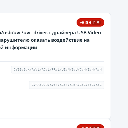
HIGH
7.8
/usb/uvc/uvc_driver.c драйвера USB Video
 нарушителю оказать воздействие на
мой информации
CVSS:3.x/AV:L/AC:L/PR:L/UI:N/S:U/C:H/I:H/A:H
CVSS:2.0/AV:L/AC:L/Au:S/C:C/I:C/A:C