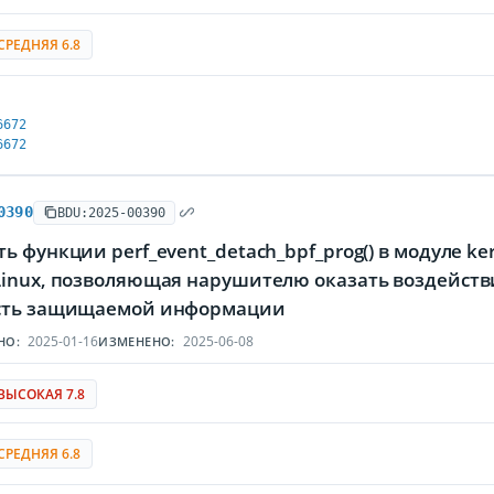
СРЕДНЯЯ 6.8
6672
6672
0390
BDU:2025-00390
ь функции perf_event_detach_bpf_prog() в модуле ke
Linux, позволяющая нарушителю оказать воздейств
сть защищаемой информации
2025-01-16
2025-06-08
НО:
ИЗМЕНЕНО:
ВЫСОКАЯ 7.8
СРЕДНЯЯ 6.8