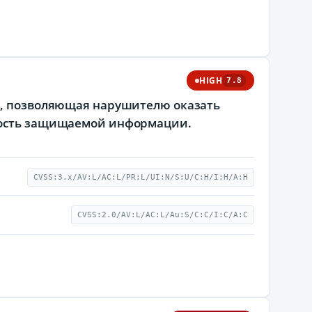
HIGH
7.8
.c, позволяющая нарушителю оказать
пность защищаемой информации.
CVSS:3.x/AV:L/AC:L/PR:L/UI:N/S:U/C:H/I:H/A:H
CVSS:2.0/AV:L/AC:L/Au:S/C:C/I:C/A:C