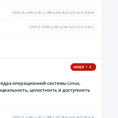
CVSS:3.x/AV:L/AC:L/PR:L/UI:N/S:U/C:H/I:H/A:H
CVSS:2.0/AV:L/AC:L/Au:S/C:C/I:C/A:C
HIGH
7.8
c ядра операционной системы Linux,
иальность, целостность и доступность
CVSS:3.x/AV:L/AC:L/PR:L/UI:N/S:U/C:H/I:H/A:H