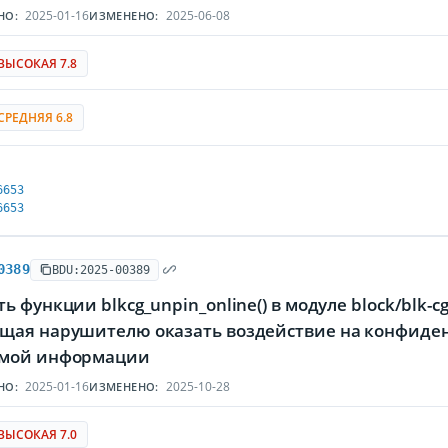
2025-01-16
2025-06-08
НО:
ИЗМЕНЕНО:
ВЫСОКАЯ 7.8
СРЕДНЯЯ 6.8
6653
6653
0389
BDU:2025-00389
ь функции blkcg_unpin_online() в модуле block/blk-
щая нарушителю оказать воздействие на конфиденц
мой информации
2025-01-16
2025-10-28
НО:
ИЗМЕНЕНО:
ВЫСОКАЯ 7.0