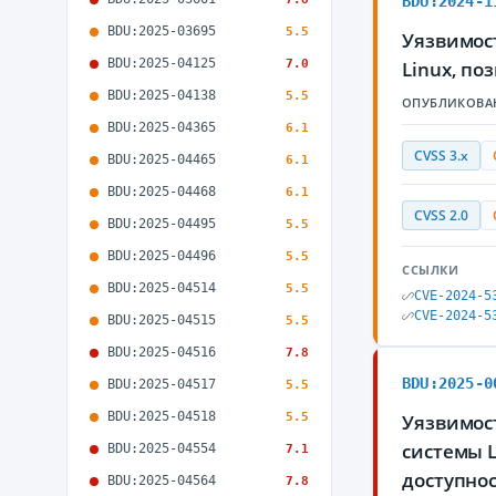
BDU:2024-1
BDU:2025-03695
5.5
Уязвимост
BDU:2025-04125
7.0
Linux, п
BDU:2025-04138
5.5
ОПУБЛИКОВА
BDU:2025-04365
6.1
CVSS 3.x
BDU:2025-04465
6.1
BDU:2025-04468
6.1
CVSS 2.0
BDU:2025-04495
5.5
BDU:2025-04496
5.5
ССЫЛКИ
BDU:2025-04514
5.5
CVE-2024-5
CVE-2024-5
BDU:2025-04515
5.5
BDU:2025-04516
7.8
BDU:2025-0
BDU:2025-04517
5.5
BDU:2025-04518
5.5
Уязвимост
системы 
BDU:2025-04554
7.1
доступно
BDU:2025-04564
7.8