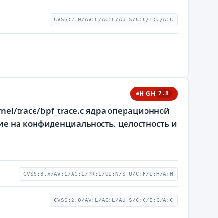
CVSS:2.0/AV:L/AC:L/Au:S/C:C/I:C/A:C
HIGH
7.8
rnel/trace/bpf_trace.c ядра операционной
ие на конфиденциальность, целостность и
CVSS:3.x/AV:L/AC:L/PR:L/UI:N/S:U/C:H/I:H/A:H
CVSS:2.0/AV:L/AC:L/Au:S/C:C/I:C/A:C