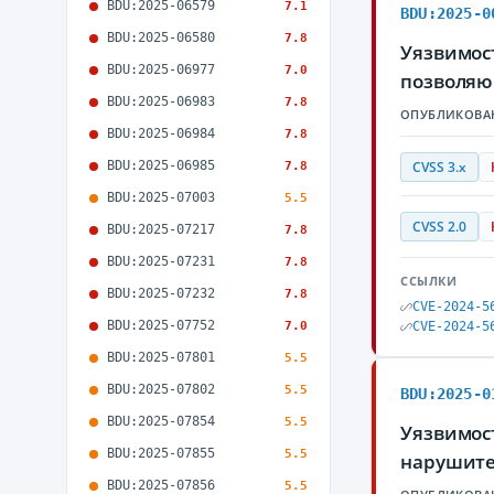
BDU:2025-06579
7.1
BDU:2025-0
BDU:2025-06580
7.8
Уязвимост
BDU:2025-06977
7.0
позволяю
BDU:2025-06983
7.8
ОПУБЛИКОВА
BDU:2025-06984
7.8
BDU:2025-06985
7.8
CVSS 3.x
BDU:2025-07003
5.5
CVSS 2.0
BDU:2025-07217
7.8
BDU:2025-07231
7.8
ССЫЛКИ
BDU:2025-07232
7.8
CVE-2024-5
BDU:2025-07752
7.0
CVE-2024-5
BDU:2025-07801
5.5
BDU:2025-07802
5.5
BDU:2025-0
BDU:2025-07854
5.5
Уязвимос
BDU:2025-07855
5.5
нарушите
BDU:2025-07856
5.5