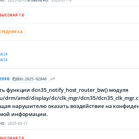
2025-02-03
2026-01-19
НО:
ИЗМЕНЕНО:
ВЫСОКАЯ 7.8
СРЕДНЯЯ 6.8
6614
6614
2840
BDU:2025-02840
ь функции dcn35_notify_host_router_bw() модуля
pu/drm/amd/display/dc/clk_mgr/dcn35/dcn35_clk_mgr.
щая нарушителю оказать воздействие на конфиденц
мой информации.
2025-03-17
НО:
ВЫСОКАЯ 7.8