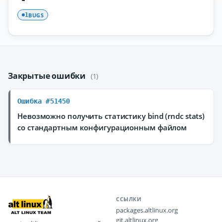
BUGS
1
Закрытые ошибки
(1)
Ошибка #51450
Невозможно получить статистику bind (rndc stats)
со стандартным конфигурационным файлом
ССЫЛКИ
packages.altlinux.org
git.altlinux.org