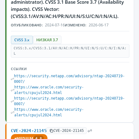
administrator). CVSS 3.1 Base Score 3.7 (Availability
impacts). CVSS Vector:
(CVSS:3.1/AV:N/AC:H/PR:N/UI:N/S:U/C:N/I:N/A:L).
2024-07-16
2026-06-17
ОПУБЛИКОВАНО:
ИЗМЕНЕНО:
CVSS 3.x
НИЗКАЯ 3.7
CVSS:3.x/CVSS:3.1/AV:N/AC:H/PR:N/UI:N/S:U/C:N/I:N/A:
L
ССЫЛКИ
https://security.netapp.com/advisory/ntap-20240719-
0007/
https://www.oracle.com/security-
alerts/cpujul2024.html
https://security.netapp.com/advisory/ntap-20240719-
0007/
https://www.oracle.com/security-
alerts/cpujul2024.html
CVE-2024-21145
CVE-2024-21145
MEDIUM
4.8