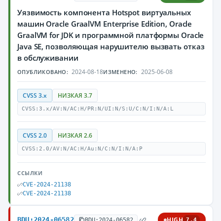
Уязвимость компонента Hotspot виртуальных
машин Oracle GraalVM Enterprise Edition, Oracle
GraalVM for JDK и программной платформы Oracle
Java SE, позволяющая нарушителю вызвать отказ
в обслуживании
2024-08-18
2025-06-08
ОПУБЛИКОВАНО:
ИЗМЕНЕНО:
CVSS 3.x
НИЗКАЯ 3.7
CVSS:3.x/AV:N/AC:H/PR:N/UI:N/S:U/C:N/I:N/A:L
CVSS 2.0
НИЗКАЯ 2.6
CVSS:2.0/AV:N/AC:H/Au:N/C:N/I:N/A:P
ССЫЛКИ
CVE-2024-21138
CVE-2024-21138
BDU:2024-06582
HIGH
BDU:2024-06582
7.4