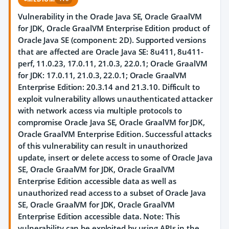
Vulnerability in the Oracle Java SE, Oracle GraalVM
for JDK, Oracle GraalVM Enterprise Edition product of
Oracle Java SE (component: 2D). Supported versions
that are affected are Oracle Java SE: 8u411, 8u411-
perf, 11.0.23, 17.0.11, 21.0.3, 22.0.1; Oracle GraalVM
for JDK: 17.0.11, 21.0.3, 22.0.1; Oracle GraalVM
Enterprise Edition: 20.3.14 and 21.3.10. Difficult to
exploit vulnerability allows unauthenticated attacker
with network access via multiple protocols to
compromise Oracle Java SE, Oracle GraalVM for JDK,
Oracle GraalVM Enterprise Edition. Successful attacks
of this vulnerability can result in unauthorized
update, insert or delete access to some of Oracle Java
SE, Oracle GraalVM for JDK, Oracle GraalVM
Enterprise Edition accessible data as well as
unauthorized read access to a subset of Oracle Java
SE, Oracle GraalVM for JDK, Oracle GraalVM
Enterprise Edition accessible data. Note: This
vulnerability can be exploited by using APIs in the