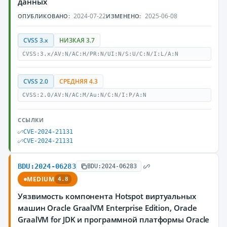
данных
2024-07-22
2025-06-08
ОПУБЛИКОВАНО:
ИЗМЕНЕНО:
CVSS 3.x
НИЗКАЯ 3.7
CVSS:3.x/AV:N/AC:H/PR:N/UI:N/S:U/C:N/I:L/A:N
CVSS 2.0
СРЕДНЯЯ 4.3
CVSS:2.0/AV:N/AC:M/Au:N/C:N/I:P/A:N
ССЫЛКИ
CVE-2024-21131
CVE-2024-21131
BDU:2024-06283
BDU:2024-06283
MEDIUM
4.8
Уязвимость компонента Hotspot виртуальных
машин Oracle GraalVM Enterprise Edition, Oracle
GraalVM for JDK и программной платформы Oracle