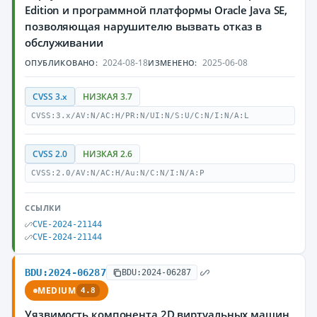
Edition и программной платформы Oracle Java SE,
позволяющая нарушителю вызвать отказ в
обслуживании
2024-08-18
2025-06-08
ОПУБЛИКОВАНО:
ИЗМЕНЕНО:
CVSS 3.x
НИЗКАЯ 3.7
CVSS:3.x/AV:N/AC:H/PR:N/UI:N/S:U/C:N/I:N/A:L
CVSS 2.0
НИЗКАЯ 2.6
CVSS:2.0/AV:N/AC:H/Au:N/C:N/I:N/A:P
ССЫЛКИ
CVE-2024-21144
CVE-2024-21144
BDU:2024-06287
BDU:2024-06287
MEDIUM
4.8
Уязвимость компонента 2D виртуальных машин