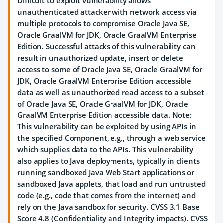
Difficult to exploit vulnerability allows
unauthenticated attacker with network access via
multiple protocols to compromise Oracle Java SE,
Oracle GraalVM for JDK, Oracle GraalVM Enterprise
Edition. Successful attacks of this vulnerability can
result in unauthorized update, insert or delete
access to some of Oracle Java SE, Oracle GraalVM for
JDK, Oracle GraalVM Enterprise Edition accessible
data as well as unauthorized read access to a subset
of Oracle Java SE, Oracle GraalVM for JDK, Oracle
GraalVM Enterprise Edition accessible data. Note:
This vulnerability can be exploited by using APIs in
the specified Component, e.g., through a web service
which supplies data to the APIs. This vulnerability
also applies to Java deployments, typically in clients
running sandboxed Java Web Start applications or
sandboxed Java applets, that load and run untrusted
code (e.g., code that comes from the internet) and
rely on the Java sandbox for security. CVSS 3.1 Base
Score 4.8 (Confidentiality and Integrity impacts). CVSS