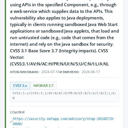
using APIs in the specified Component, e.g., through
a web service which supplies data to the APIs. This
vulnerability also applies to Java deployments,
typically in clients running sandboxed Java Web Start
applications or sandboxed Java applets, that load and
run untrusted code (e.g., code that comes from the
internet) and rely on the Java sandbox for security.
CVSS 3.1 Base Score 3.7 (Integrity impacts). CVSS
Vector:
(CVSS:3.1/AV:N/AC:H/PR:N/UI:N/S:U/C:N/I:L/A:N).
2024-07-16
2026-06-17
ОПУБЛИКОВАНО:
ИЗМЕНЕНО:
CVSS 3.x
НИЗКАЯ 3.7
CVSS:3.x/CVSS:3.1/AV:N/AC:H/PR:N/UI:N/S:U/C:N/I:L/A:
N
ССЫЛКИ
https://security.netapp.com/advisory/ntap-20240719-
0008/