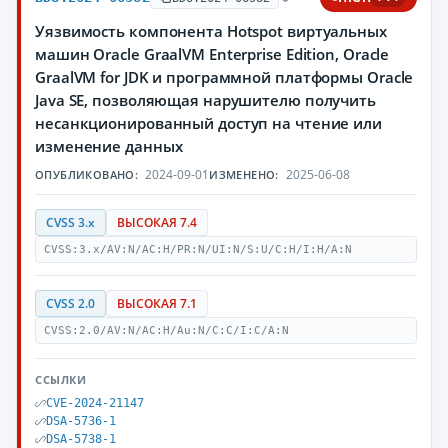
Уязвимость компонента Hotspot виртуальных
машин Oracle GraalVM Enterprise Edition, Oracle
GraalVM for JDK и программной платформы Oracle
Java SE, позволяющая нарушителю получить
несанкционированный доступ на чтение или
изменение данных
2024-09-01
2025-06-08
ОПУБЛИКОВАНО:
ИЗМЕНЕНО:
CVSS 3.x
ВЫСОКАЯ 7.4
CVSS:3.x/AV:N/AC:H/PR:N/UI:N/S:U/C:H/I:H/A:N
CVSS 2.0
ВЫСОКАЯ 7.1
CVSS:2.0/AV:N/AC:H/Au:N/C:C/I:C/A:N
ССЫЛКИ
CVE-2024-21147
DSA-5736-1
DSA-5738-1