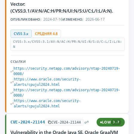
Vector:
(CVSS:3.1/AV:N/AC:H/PR:N/UI:N/S:U/C:L/I:L/A:N).
2024-07-16
2026-06-17
ОПУБЛИКОВАНО:
ИЗМЕНЕНО:
CVSS 3.x
СРЕДНЯЯ 4.8
CVSS:3.x/CVSS:3.1/AV:N/AC:H/PR:N/UI:N/S:U/C:L/I:L/A:
N
ССЫЛКИ
https://security.netapp.com/advisory/ntap-20240719-
0008/
https://www.oracle.com/security-
alerts/cpujul2024.html
https://security.netapp.com/advisory/ntap-20240719-
0008/
https://www.oracle.com/security-
alerts/cpujul2024.html
CVE-2024-21144
LOW
CVE-2024-21144
3.7
Vulnerability in the Oracle Java SE, Oracle GraalVM