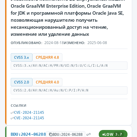
Oracle GraalVM Enterprise Edition, Oracle GraalVM
for JDK и программной платформы Oracle Java SE,
позволяющая нарушителю получить
несанкционированный доступ на чтение,
изменение или удаление данных
2024-08-18
2025-06-08
ОПУБЛИКОВАНО:
ИЗМЕНЕНО:
CVSS 3.x
СРЕДНЯЯ 4.8
CVSS:3.x/AV:N/AC:H/PR:N/UI:N/S:U/C:L/I:L/A:N
CVSS 2.0
СРЕДНЯЯ 4.0
CVSS:2.0/AV:N/AC:H/Au:N/C:P/I:P/A:N
ССЫЛКИ
CVE-2024-21145
CVE-2024-21145
BDU:2024-06288
LOW
BDU:2024-06288
3.7