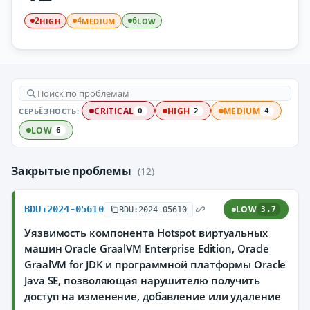
HIGH
MEDIUM
LOW
2
4
6
СЕРЬЁЗНОСТЬ:
CRITICAL
HIGH
MEDIUM
0
2
4
LOW
6
Закрытые проблемы
(12)
BDU:2024-05610
LOW
BDU:2024-05610
3.7
Уязвимость компонента Hotspot виртуальных
машин Oracle GraalVM Enterprise Edition, Oracle
GraalVM for JDK и программной платформы Oracle
Java SE, позволяющая нарушителю получить
доступ на изменение, добавление или удаление