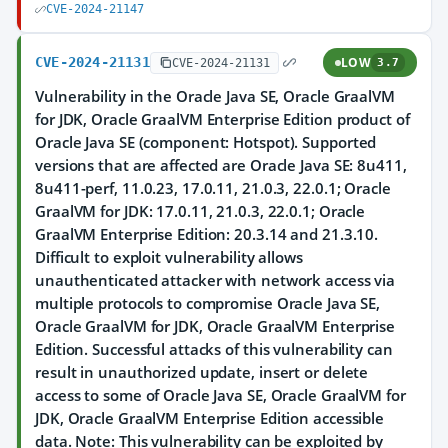
CVE-2024-21147
CVE-2024-21131
LOW
CVE-2024-21131
3.7
Vulnerability in the Oracle Java SE, Oracle GraalVM
for JDK, Oracle GraalVM Enterprise Edition product of
Oracle Java SE (component: Hotspot). Supported
versions that are affected are Oracle Java SE: 8u411,
8u411-perf, 11.0.23, 17.0.11, 21.0.3, 22.0.1; Oracle
GraalVM for JDK: 17.0.11, 21.0.3, 22.0.1; Oracle
GraalVM Enterprise Edition: 20.3.14 and 21.3.10.
Difficult to exploit vulnerability allows
unauthenticated attacker with network access via
multiple protocols to compromise Oracle Java SE,
Oracle GraalVM for JDK, Oracle GraalVM Enterprise
Edition. Successful attacks of this vulnerability can
result in unauthorized update, insert or delete
access to some of Oracle Java SE, Oracle GraalVM for
JDK, Oracle GraalVM Enterprise Edition accessible
data. Note: This vulnerability can be exploited by