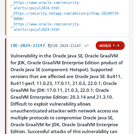
https://www.oracle.com/security-
alerts/cpujul2024.html
https://security.netapp.com/advisory/ntap-20240719-
0008/
https://www.oracle.com/security-
alerts/cpujul2024.html
CVE-2024-21147
HIGH
CVE-2024-21147
7.4
Vulnerability in the Oracle Java SE, Oracle GraalVM
for JDK, Oracle GraalVM Enterprise Edition product of
Oracle Java SE (component: Hotspot). Supported
versions that are affected are Oracle Java SE: 8u411,
8u411-perf, 11.0.23, 17.0.11, 21.0.3, 22.0.1; Oracle
GraalVM for JDK: 17.0.11, 21.0.3, 22.0.1; Oracle
GraalVM Enterprise Edition: 20.3.14 and 21.3.10.
Difficult to exploit vulnerability allows
unauthenticated attacker with network access via
multiple protocols to compromise Oracle Java SE,
Oracle GraalVM for JDK, Oracle GraalVM Enterprise
Edition. Successful attacks of this vulnerability can