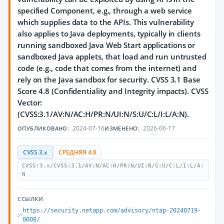
specified Component, e.g., through a web service
which supplies data to the APIs. This vulnerability
also applies to Java deployments, typically in clients
running sandboxed Java Web Start applications or
sandboxed Java applets, that load and run untrusted
code (e.g., code that comes from the internet) and
rely on the Java sandbox for security. CVSS 3.1 Base
Score 4.8 (Confidentiality and Integrity impacts). CVSS
Vector:
(CVSS:3.1/AV:N/AC:H/PR:N/UI:N/S:U/C:L/I:L/A:N).
2024-07-16
2026-06-17
ОПУБЛИКОВАНО:
ИЗМЕНЕНО:
CVSS 3.x
СРЕДНЯЯ 4.8
CVSS:3.x/CVSS:3.1/AV:N/AC:H/PR:N/UI:N/S:U/C:L/I:L/A:
N
ССЫЛКИ
https://security.netapp.com/advisory/ntap-20240719-
0008/