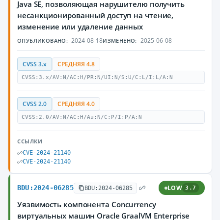
Java SE, позволяющая нарушителю получить
несанкционированный доступ на чтение,
изменение или удаление данных
2024-08-18
2025-06-08
ОПУБЛИКОВАНО:
ИЗМЕНЕНО:
CVSS 3.x
СРЕДНЯЯ 4.8
CVSS:3.x/AV:N/AC:H/PR:N/UI:N/S:U/C:L/I:L/A:N
CVSS 2.0
СРЕДНЯЯ 4.0
CVSS:2.0/AV:N/AC:H/Au:N/C:P/I:P/A:N
ССЫЛКИ
CVE-2024-21140
CVE-2024-21140
BDU:2024-06285
LOW
BDU:2024-06285
3.7
Уязвимость компонента Concurrency
виртуальных машин Oracle GraalVM Enterprise