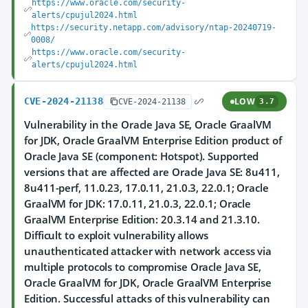
https://www.oracle.com/security-
alerts/cpujul2024.html
https://security.netapp.com/advisory/ntap-20240719-
0008/
https://www.oracle.com/security-
alerts/cpujul2024.html
CVE-2024-21138
LOW
CVE-2024-21138
3.7
Vulnerability in the Oracle Java SE, Oracle GraalVM
for JDK, Oracle GraalVM Enterprise Edition product of
Oracle Java SE (component: Hotspot). Supported
versions that are affected are Oracle Java SE: 8u411,
8u411-perf, 11.0.23, 17.0.11, 21.0.3, 22.0.1; Oracle
GraalVM for JDK: 17.0.11, 21.0.3, 22.0.1; Oracle
GraalVM Enterprise Edition: 20.3.14 and 21.3.10.
Difficult to exploit vulnerability allows
unauthenticated attacker with network access via
multiple protocols to compromise Oracle Java SE,
Oracle GraalVM for JDK, Oracle GraalVM Enterprise
Edition. Successful attacks of this vulnerability can