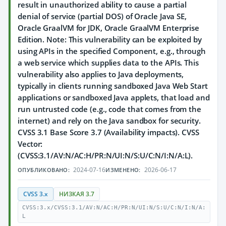
result in unauthorized ability to cause a partial
denial of service (partial DOS) of Oracle Java SE,
Oracle GraalVM for JDK, Oracle GraalVM Enterprise
Edition. Note: This vulnerability can be exploited by
using APIs in the specified Component, e.g., through
a web service which supplies data to the APIs. This
vulnerability also applies to Java deployments,
typically in clients running sandboxed Java Web Start
applications or sandboxed Java applets, that load and
run untrusted code (e.g., code that comes from the
internet) and rely on the Java sandbox for security.
CVSS 3.1 Base Score 3.7 (Availability impacts). CVSS
Vector:
(CVSS:3.1/AV:N/AC:H/PR:N/UI:N/S:U/C:N/I:N/A:L).
2024-07-16
2026-06-17
ОПУБЛИКОВАНО:
ИЗМЕНЕНО:
CVSS 3.x
НИЗКАЯ 3.7
CVSS:3.x/CVSS:3.1/AV:N/AC:H/PR:N/UI:N/S:U/C:N/I:N/A:
L