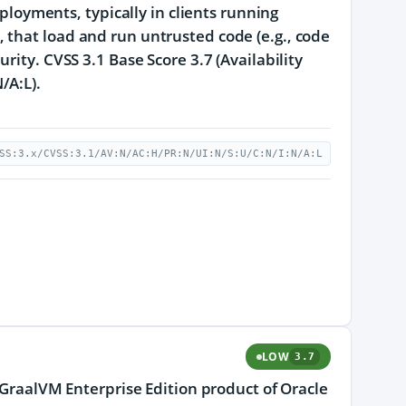
eployments, typically in clients running
 that load and run untrusted code (e.g., code
rity. CVSS 3.1 Base Score 3.7 (Availability
/A:L).
SS:3.x/CVSS:3.1/AV:N/AC:H/PR:N/UI:N/S:U/C:N/I:N/A:L
LOW
3.7
e GraalVM Enterprise Edition product of Oracle