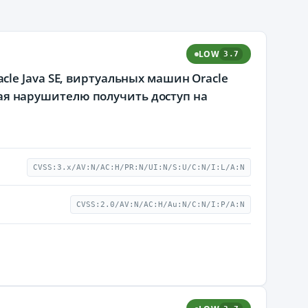
LOW
3.7
le Java SE, виртуальных машин Oracle
ющая нарушителю получить доступ на
CVSS:3.x/AV:N/AC:H/PR:N/UI:N/S:U/C:N/I:L/A:N
CVSS:2.0/AV:N/AC:H/Au:N/C:N/I:P/A:N