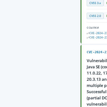
CVSS 3.x
CVSS 2.0
ССЫЛКИ
CVE-2024-2
CVE-2024-2
CVE-2024-2
Vulnerabil
Java SE (c
11.0.22, 1
20.3.13 an
multiple p
Successful 
(partial D
vulnerabil