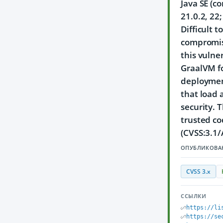
Java SE (c
21.0.2, 22
Difficult 
compromise
this vulne
GraalVM fo
deployment
that load 
security. 
trusted co
(CVSS:3.1/
ОПУБЛИКОВА
CVSS 3.x
ССЫЛКИ
https://li
https://se