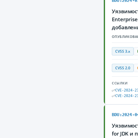
BDU:2024-0
Уязвимос
Enterpris
добавлен
ОПУБЛИКОВА
CVSS 3.x
CVSS 2.0
ССЫЛКИ
CVE-2024-2
CVE-2024-2
BDU:2024-0
Уязвимост
for JDK и