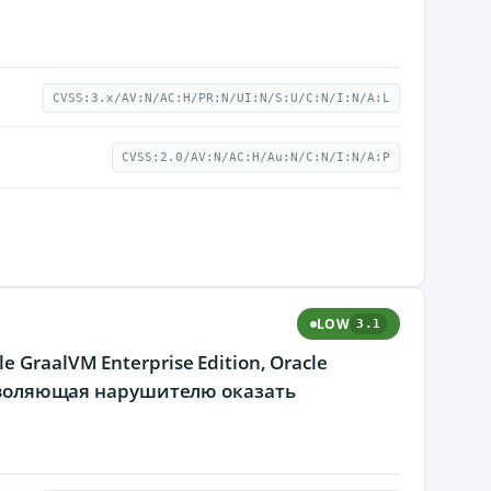
CVSS:3.x/AV:N/AC:H/PR:N/UI:N/S:U/C:N/I:N/A:L
CVSS:2.0/AV:N/AC:H/Au:N/C:N/I:N/A:P
LOW
3.1
GraalVM Enterprise Edition, Oracle
озволяющая нарушителю оказать