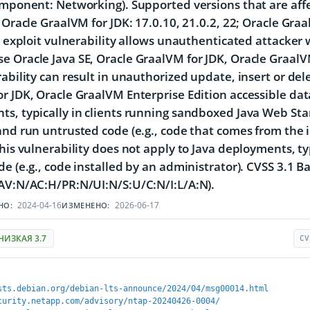
omponent: Networking). Supported versions that are affec
; Oracle GraalVM for JDK: 17.0.10, 21.0.2, 22; Oracle Gra
to exploit vulnerability allows unauthenticated attacker 
 Oracle Java SE, Oracle GraalVM for JDK, Oracle GraalVM
rability can result in unauthorized update, insert or del
r JDK, Oracle GraalVM Enterprise Edition accessible data
s, typically in clients running sandboxed Java Web Sta
and run untrusted code (e.g., code that comes from the i
This vulnerability does not apply to Java deployments, ty
de (e.g., code installed by an administrator). CVSS 3.1 Ba
AV:N/AC:H/PR:N/UI:N/S:U/C:N/I:L/A:N).
2024-04-16
2026-06-17
НО:
ИЗМЕНЕНО:
НИЗКАЯ 3.7
CV
sts.debian.org/debian-lts-announce/2024/04/msg00014.html
curity.netapp.com/advisory/ntap-20240426-0004/