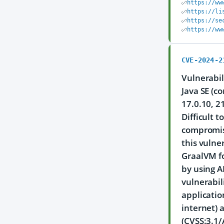
https://ww
https://li
https://se
https://ww
CVE-2024-2
Vulnerabil
Java SE (c
17.0.10, 2
Difficult 
compromise
this vulne
GraalVM fo
by using A
vulnerabil
applicatio
internet) 
(CVSS:3.1/