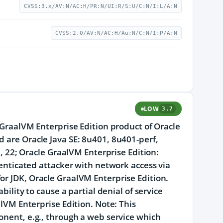
CVSS:3.x/AV:N/AC:H/PR:N/UI:R/S:U/C:N/I:L/A:N
CVSS:2.0/AV:N/AC:H/Au:N/C:N/I:P/A:N
LOW
3.7
e GraalVM Enterprise Edition product of Oracle
d are Oracle Java SE: 8u401, 8u401-perf,
2, 22; Oracle GraalVM Enterprise Edition:
henticated attacker with network access via
or JDK, Oracle GraalVM Enterprise Edition.
bility to cause a partial denial of service
alVM Enterprise Edition. Note: This
onent, e.g., through a web service which