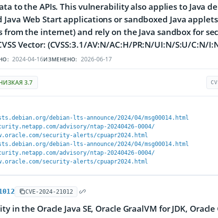
ata to the APIs. This vulnerability also applies to Java d
Java Web Start applications or sandboxed Java applets,
 from the internet) and rely on the Java sandbox for secu
CVSS Vector: (CVSS:3.1/AV:N/AC:H/PR:N/UI:N/S:U/C:N/I:N
2024-04-16
2026-06-17
НО:
ИЗМЕНЕНО:
НИЗКАЯ 3.7
CV
sts.debian.org/debian-lts-announce/2024/04/msg00014.html
curity.netapp.com/advisory/ntap-20240426-0004/
w.oracle.com/security-alerts/cpuapr2024.html
sts.debian.org/debian-lts-announce/2024/04/msg00014.html
curity.netapp.com/advisory/ntap-20240426-0004/
w.oracle.com/security-alerts/cpuapr2024.html
1012
CVE-2024-21012
ity in the Oracle Java SE, Oracle GraalVM for JDK, Oracl