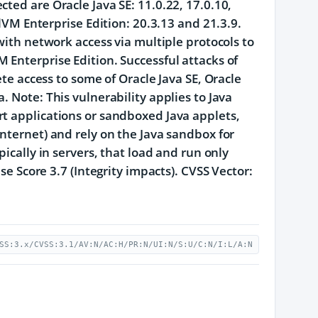
ted are Oracle Java SE: 11.0.22, 17.0.10,
alVM Enterprise Edition: 20.3.13 and 21.3.9.
with network access via multiple protocols to
 Enterprise Edition. Successful attacks of
ete access to some of Oracle Java SE, Oracle
. Note: This vulnerability applies to Java
rt applications or sandboxed Java applets,
nternet) and rely on the Java sandbox for
pically in servers, that load and run only
se Score 3.7 (Integrity impacts). CVSS Vector:
SS:3.x/CVSS:3.1/AV:N/AC:H/PR:N/UI:N/S:U/C:N/I:L/A:N