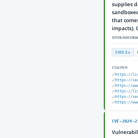
supplies d
sandboxed 
that comes
impacts). 
ОПУБЛИКОВА
CVSS 3.x
ССЫЛКИ
https://li
https://se
https://ww
https://li
https://se
https://ww
CVE-2024-2
Vulnerabil