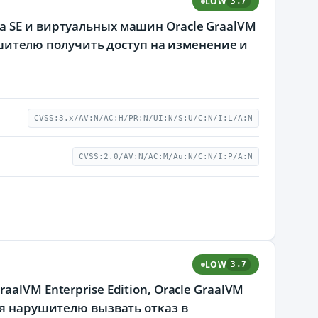
LOW
3.7
 SE и виртуальных машин Oracle GraalVM
рушителю получить доступ на изменение и
CVSS:3.x/AV:N/AC:H/PR:N/UI:N/S:U/C:N/I:L/A:N
CVSS:2.0/AV:N/AC:M/Au:N/C:N/I:P/A:N
LOW
3.7
alVM Enterprise Edition, Oracle GraalVM
ая нарушителю вызвать отказ в