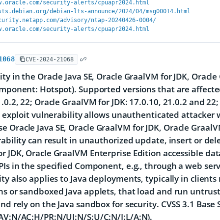
w.oracle.com/security-alerts/cpuapr2024.html
sts.debian.org/debian-lts-announce/2024/04/msg00014.html
curity.netapp.com/advisory/ntap-20240426-0004/
w.oracle.com/security-alerts/cpuapr2024.html
1068
CVE-2024-21068
ity in the Oracle Java SE, Oracle GraalVM for JDK, Oracl
omponent: Hotspot). Supported versions that are affected
1.0.2, 22; Oracle GraalVM for JDK: 17.0.10, 21.0.2 and 22
to exploit vulnerability allows unauthenticated attacker 
 Oracle Java SE, Oracle GraalVM for JDK, Oracle GraalVM
rability can result in unauthorized update, insert or del
r JDK, Oracle GraalVM Enterprise Edition accessible data
PIs in the specified Component, e.g., through a web serv
ity also applies to Java deployments, typically in clien
ns or sandboxed Java applets, that load and run untrust
and rely on the Java sandbox for security. CVSS 3.1 Base S
AV:N/AC:H/PR:N/UI:N/S:U/C:N/I:L/A:N).