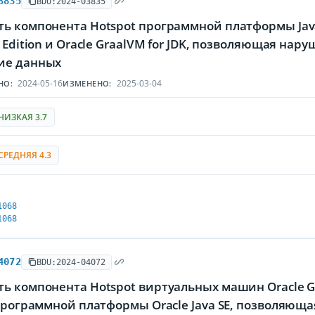
3835
BDU:2024-03835
ть компонента Hotspot программной платформы Java
e Edition и Oracle GraalVM for JDK, позволяющая на
ие данных
2024-05-16
2025-03-04
НО:
ИЗМЕНЕНО:
НИЗКАЯ 3.7
СРЕДНЯЯ 4.3
1068
1068
4072
BDU:2024-04072
ь компонента Hotspot виртуальных машин Oracle Gra
 программной платформы Oracle Java SE, позволяющ