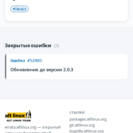
BUGS
1
Закрытые ошибки
(1)
Ошибка #52485
Обновление до версии 2.0.3
ССЫЛКИ
packages.altlinux.org
git.altlinux.org
errata.altlinux.org — открытый
bugzilla.altlinux.org