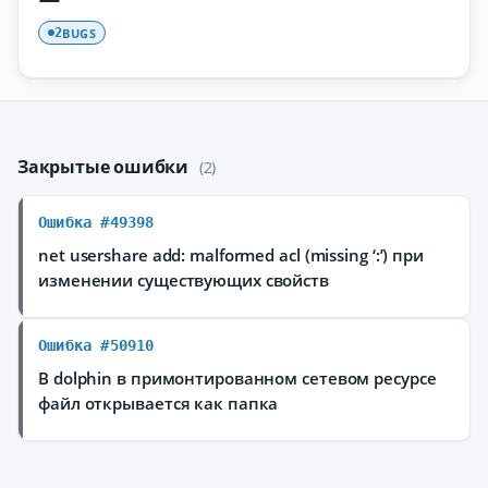
BUGS
2
Закрытые ошибки
(2)
Ошибка #49398
net usershare add: malformed acl (missing ‘:’) при
изменении существующих свойств
Ошибка #50910
В dolphin в примонтированном сетевом ресурсе
файл открывается как папка