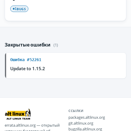
BUGS
1
Закрытые ошибки
(1)
Ошибка #52261
Update to 1.15.2
ССЫЛКИ
packages.altlinux.org
git.altlinux.org
errata.altlinux.org — открытый
bugzilla.altlinux.org