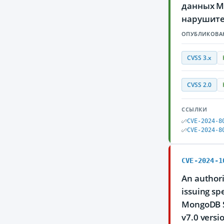
данных M
нарушите
ОПУБЛИКОВА
CVSS 3.x
CVSS 2.0
ССЫЛКИ
CVE-2024-8
CVE-2024-8
CVE-2024-1
An authori
issuing sp
MongoDB Se
v7.0 versi