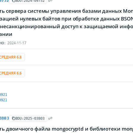
9752
BDU:2024-09752
ть сервера системы управления базами данных Mon
зацией нулевых байтов при обработке данных BS
 несанкционированный доступ к защищаемой инфо
ании
2024-11-17
НО:
СРЕДНЯЯ 6.8
СРЕДНЯЯ 6.6
0921
0921
3803
BDU:2025-03803
ь двоичного файла mongocryptd и библиотеки mong