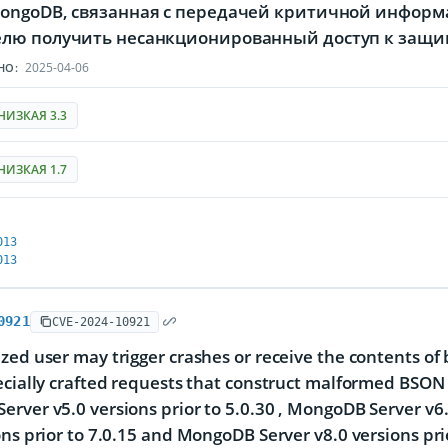
ongoDB, связанная с передачей критичной информ
лю получить несанкционированный доступ к за
2025-04-06
НО:
НИЗКАЯ 3.3
НИЗКАЯ 1.7
013
013
0921
CVE-2024-10921
zed user may trigger crashes or receive the contents of
ecially crafted requests that construct malformed BSON 
rver v5.0 versions prior to 5.0.30 , MongoDB Server v6.
ons prior to 7.0.15 and MongoDB Server v8.0 versions prio