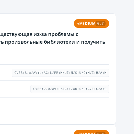
MEDIUM
6.7
ществующая из-за проблемы с
ь произвольные библиотеки и получить
CVSS:3.x/AV:L/AC:L/PR:H/UI:N/S:U/C:H/I:H/A:H
CVSS:2.0/AV:L/AC:L/Au:S/C:C/I:C/A:C