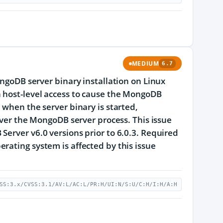
MEDIUM
6.7
ongoDB server binary installation on Linux
h host-level access to cause the MongoDB
 when the server binary is started,
 over the MongoDB server process. This issue
Server v6.0 versions prior to 6.0.3. Required
rating system is affected by this issue
SS:3.x/CVSS:3.1/AV:L/AC:L/PR:H/UI:N/S:U/C:H/I:H/A:H