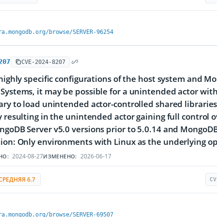
ra.mongodb.org/browse/SERVER-96254
207
CVE-2024-8207
 highly specific configurations of the host system and M
Systems, it may be possible for a unintended actor wit
ary to load unintended actor-controlled shared libraries
y resulting in the unintended actor gaining full control
ngoDB Server v5.0 versions prior to 5.0.14 and MongoDB 
ion: Only environments with Linux as the underlying ope
2024-08-27
2026-06-17
НО:
ИЗМЕНЕНО:
СРЕДНЯЯ 6.7
CV
ra.mongodb.org/browse/SERVER-69507