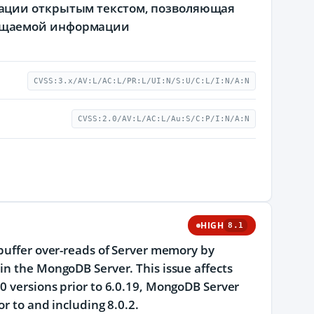
ации открытым текстом, позволяющая
щищаемой информации
CVSS:3.x/AV:L/AC:L/PR:L/UI:N/S:U/C:L/I:N/A:N
CVSS:2.0/AV:L/AC:L/Au:S/C:P/I:N/A:N
HIGH
8.1
 buffer over-reads of Server memory by
in the MongoDB Server. This issue affects
0 versions prior to 6.0.19, MongoDB Server
r to and including 8.0.2.