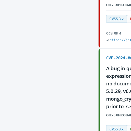
ОПУБЛИКОВА
CVSS 3.x
ССЫЛКИ
https://ji
CVE-2024-8
A bug in q
expression
no documen
5.0.29, v6.
mongo_cryp
prior to 7
ОПУБЛИКОВА
CVSS 3.x