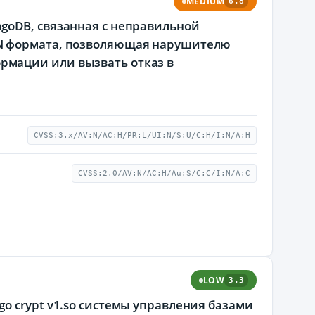
MEDIUM
6.8
goDB, связанная с неправильной
ON формата, позволяющая нарушителю
рмации или вызвать отказ в
CVSS:3.x/AV:N/AC:H/PR:L/UI:N/S:U/C:H/I:N/A:H
CVSS:2.0/AV:N/AC:H/Au:S/C:C/I:N/A:C
LOW
3.3
o crypt v1.so системы управления базами