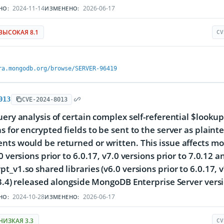
2024-11-14
2026-06-17
НО:
ИЗМЕНЕНО:
ВЫСОКАЯ 8.1
CV
ra.mongodb.org/browse/SERVER-96419
013
CVE-2024-8013
uery analysis of certain complex self-referential $lookup
s for encrypted fields to be sent to the server as plainte
ts would be returned or written. This issue affects mon
0 versions prior to 6.0.17, v7.0 versions prior to 7.0.12 a
t_v1.so shared libraries (v6.0 versions prior to 6.0.17, v
.3.4) released alongside MongoDB Enterprise Server vers
2024-10-28
2026-06-17
НО:
ИЗМЕНЕНО:
НИЗКАЯ 3.3
CV