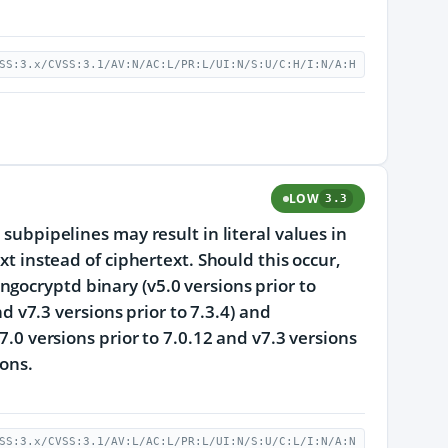
SS:3.x/CVSS:3.1/AV:N/AC:L/PR:L/UI:N/S:U/C:H/I:N/A:H
LOW
3.3
 subpipelines may result in literal values in
xt instead of ciphertext. Should this occur,
gocryptd binary (v5.0 versions prior to
nd v7.3 versions prior to 7.3.4) and
7.0 versions prior to 7.0.12 and v7.3 versions
ions.
SS:3.x/CVSS:3.1/AV:L/AC:L/PR:L/UI:N/S:U/C:L/I:N/A:N