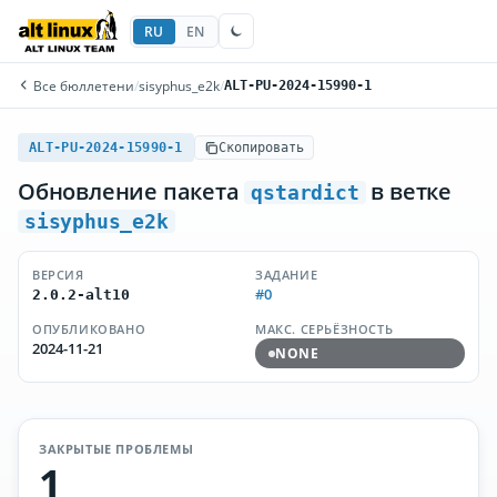
RU
EN
Все бюллетени
/
sisyphus_e2k
/
ALT-PU-2024-15990-1
ALT-PU-2024-15990-1
Скопировать
Обновление пакета
в ветке
qstardict
sisyphus_e2k
ВЕРСИЯ
ЗАДАНИЕ
#0
2.0.2-alt10
ОПУБЛИКОВАНО
МАКС. СЕРЬЁЗНОСТЬ
2024-11-21
NONE
ЗАКРЫТЫЕ ПРОБЛЕМЫ
1