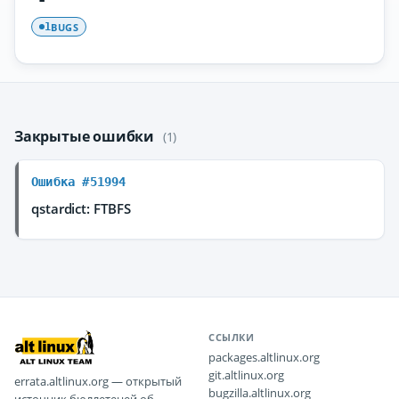
BUGS
1
Закрытые ошибки
(1)
Ошибка #51994
qstardict: FTBFS
ССЫЛКИ
packages.altlinux.org
git.altlinux.org
errata.altlinux.org — открытый
bugzilla.altlinux.org