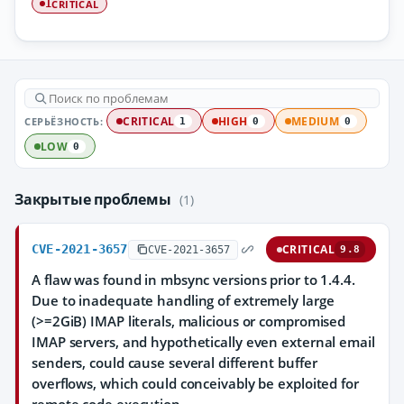
CRITICAL
1
СЕРЬЁЗНОСТЬ:
CRITICAL
HIGH
MEDIUM
1
0
0
LOW
0
Закрытые проблемы
(1)
CVE-2021-3657
CRITICAL
CVE-2021-3657
9.8
A flaw was found in mbsync versions prior to 1.4.4.
Due to inadequate handling of extremely large
(>=2GiB) IMAP literals, malicious or compromised
IMAP servers, and hypothetically even external email
senders, could cause several different buffer
overflows, which could conceivably be exploited for