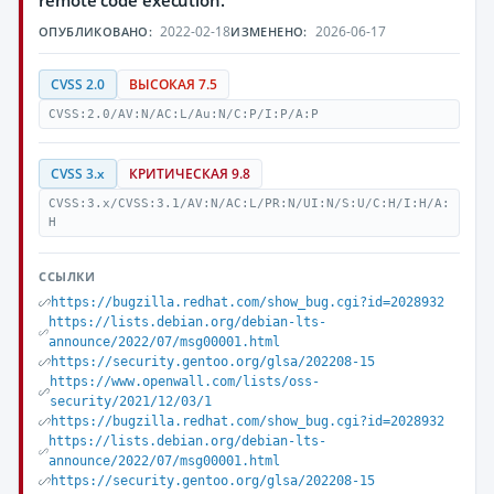
remote code execution.
2022-02-18
2026-06-17
ОПУБЛИКОВАНО:
ИЗМЕНЕНО:
CVSS 2.0
ВЫСОКАЯ 7.5
CVSS:2.0/AV:N/AC:L/Au:N/C:P/I:P/A:P
CVSS 3.x
КРИТИЧЕСКАЯ 9.8
CVSS:3.x/CVSS:3.1/AV:N/AC:L/PR:N/UI:N/S:U/C:H/I:H/A:
H
ССЫЛКИ
https://bugzilla.redhat.com/show_bug.cgi?id=2028932
https://lists.debian.org/debian-lts-
announce/2022/07/msg00001.html
https://security.gentoo.org/glsa/202208-15
https://www.openwall.com/lists/oss-
security/2021/12/03/1
https://bugzilla.redhat.com/show_bug.cgi?id=2028932
https://lists.debian.org/debian-lts-
announce/2022/07/msg00001.html
https://security.gentoo.org/glsa/202208-15