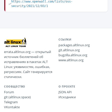
https://www.openwall.com/lists/oss-
security/2021/12/03/1
ССЫЛКИ
packages.altlinux.org
git.altlinux.org
errata.altlinux.org — открытый
bugzilla.altlinux.org
источник бюллетеней об
www.altlinux.org
исправлениях в пакетах ALT
Linux: уязвимостях, ошибках,
регрессиях. Сайт генерируется
статически.
СООБЩЕСТВО
О ПРОЕКТЕ
Forum
JSON API
git (altlinux.space)
Исходники
Telegram
VKontakte