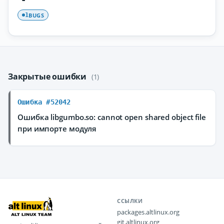
BUGS
1
Закрытые ошибки
(1)
Ошибка #52042
Ошибка libgumbo.so: cannot open shared object file
при импорте модуля
ССЫЛКИ
packages.altlinux.org
git.altlinux.org