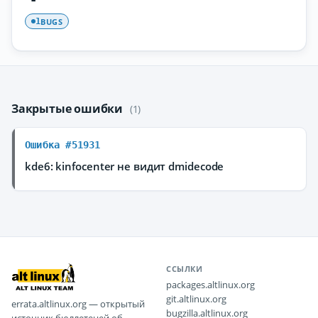
BUGS
1
Закрытые ошибки
(1)
Ошибка #51931
kde6: kinfocenter не видит dmidecode
ССЫЛКИ
packages.altlinux.org
git.altlinux.org
errata.altlinux.org — открытый
bugzilla.altlinux.org