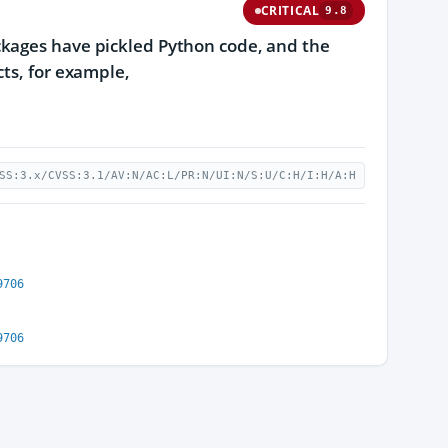
CRITICAL
9.8
ckages have pickled Python code, and the
cts, for example,
SS:3.x/CVSS:3.1/AV:N/AC:L/PR:N/UI:N/S:U/C:H/I:H/A:H
9706
9706