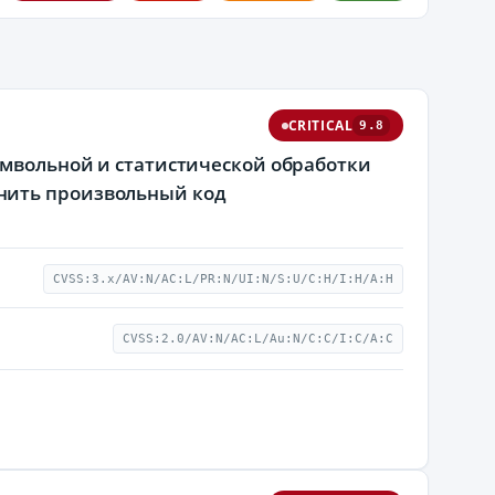
CRITICAL
9.8
имвольной и статистической обработки
нить произвольный код
CVSS:3.x/AV:N/AC:L/PR:N/UI:N/S:U/C:H/I:H/A:H
CVSS:2.0/AV:N/AC:L/Au:N/C:C/I:C/A:C