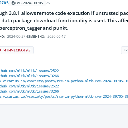
9705
CVE-2024-39705
gh 3.8.1 allows remote code execution if untrusted pa
 data package download functionality is used. This affe
perceptron_tagger and punkt.
2024-06-27
2026-06-17
НО:
ИЗМЕНЕНО:
КРИТИЧЕСКАЯ 9.8
CV
thub.com/nltk/nltk/issues/2522
thub.com/nltk/nltk/issues/3266
w.vicarius.io/vsociety/posts/rce-in-python-nltk-cve-2024-39705-3
thub.com/nltk/nltk/issues/2522
thub.com/nltk/nltk/issues/3266
w.vicarius.io/vsociety/posts/rce-in-python-nltk-cve-2024-39705-3