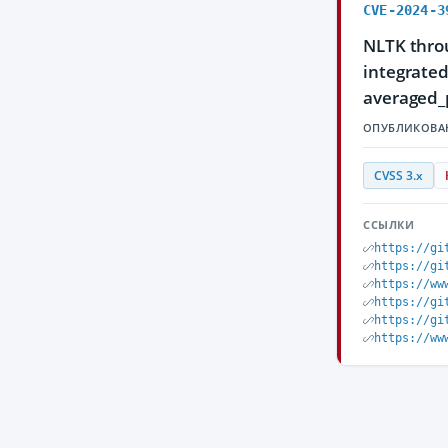
CVE-2024-3
NLTK throu
integrated
averaged_
ОПУБЛИКОВА
CVSS 3.x
ССЫЛКИ
https://gi
https://gi
https://ww
https://gi
https://gi
https://ww