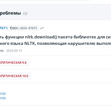
проблемы
(2)
7075
BDU:2024-07075
ь функции nltk.download() пакета библиотек для с
нного языка NLTK, позволяющая нарушителю выпол
2024-09-15
НО:
КРИТИЧЕСКАЯ 9.8
КРИТИЧЕСКАЯ 10.0
9705
9705