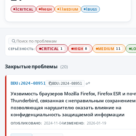
CRITICAL
HIGH
MEDIUM
BUGS
1
8
11
1
СЕРЬЁЗНОСТЬ:
CRITICAL
HIGH
MEDIUM
L
1
8
11
Закрытые проблемы
(20)
BDU:2024-08951
BDU:2024-08951
Уязвимость браузеров Mozilla Firefox, Firefox ESR и по
Thunderbird, связанная с неправильным сохранение
позволяющая нарушителю оказать влияние на
конфиденциальность защищаемой информации
2024-11-04
2026-01-19
ОПУБЛИКОВАНО:
ИЗМЕНЕНО: