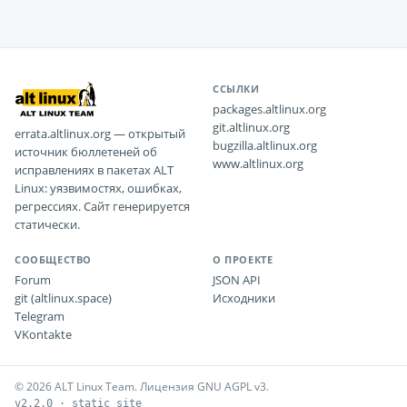
ССЫЛКИ
packages.altlinux.org
git.altlinux.org
errata.altlinux.org — открытый
bugzilla.altlinux.org
источник бюллетеней об
www.altlinux.org
исправлениях в пакетах ALT
Linux: уязвимостях, ошибках,
регрессиях. Сайт генерируется
статически.
СООБЩЕСТВО
О ПРОЕКТЕ
Forum
JSON API
git (altlinux.space)
Исходники
Telegram
VKontakte
© 2026 ALT Linux Team. Лицензия GNU AGPL v3.
v2.2.0 · static site