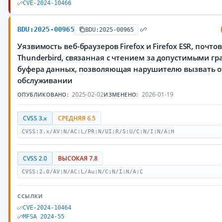
CVE-2024-10466
BDU:2025-00965
BDU:2025-00965
Уязвимость веб-браузеров Firefox и Firefox ESR, почто
Thunderbird, связанная с чтением за допустимыми г
буфера данных, позволяющая нарушителю вызвать о
обслуживании
2025-02-02
2026-01-19
ОПУБЛИКОВАНО:
ИЗМЕНЕНО:
CVSS 3.x
СРЕДНЯЯ 6.5
CVSS:3.x/AV:N/AC:L/PR:N/UI:R/S:U/C:N/I:N/A:H
CVSS 2.0
ВЫСОКАЯ 7.8
CVSS:2.0/AV:N/AC:L/Au:N/C:N/I:N/A:C
ССЫЛКИ
CVE-2024-10464
MFSA 2024-55