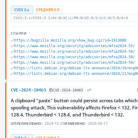
CVSS 3.x
СРЕДНЯЯ 6.5
CVSS:3.x/CVSS:3.1/AV:N/AC:L/PR:N/UI:R/S:U/C:N/I:N/A:H
ССЫЛКИ
https://bugzilla.mozilla.org/show_bug.cgi?id=1913000
https://www.mozilla.org/security/advisories/mfsa2024-55/
https://www.mozilla.org/security/advisories/mfsa2024-56/
https://www.mozilla.org/security/advisories/mfsa2024-58/
https://www.mozilla.org/security/advisories/mfsa2024-59/
https://lists.debian.org/debian-lts-announce/2024/10/msg0
https://lists.debian.org/debian-lts-announce/2024/11/msg0
CVE-2024-10465
CVE-2024-10465
A clipboard "paste" button could persist across tabs which
spoofing attack. This vulnerability affects Firefox < 132, Fi
128.4, Thunderbird < 128.4, and Thunderbird < 132.
2024-10-29
2026-06-17
ОПУБЛИКОВАНО:
ИЗМЕНЕНО: