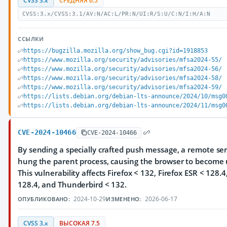
CVSS 3.x
СРЕДНЯЯ 6.5
CVSS:3.x/CVSS:3.1/AV:N/AC:L/PR:N/UI:R/S:U/C:N/I:H/A:N
ССЫЛКИ
https://bugzilla.mozilla.org/show_bug.cgi?id=1918853
https://www.mozilla.org/security/advisories/mfsa2024-55/
https://www.mozilla.org/security/advisories/mfsa2024-56/
https://www.mozilla.org/security/advisories/mfsa2024-58/
https://www.mozilla.org/security/advisories/mfsa2024-59/
https://lists.debian.org/debian-lts-announce/2024/10/msg0
https://lists.debian.org/debian-lts-announce/2024/11/msg0
CVE-2024-10466
CVE-2024-10466
By sending a specially crafted push message, a remote se
hung the parent process, causing the browser to become
This vulnerability affects Firefox < 132, Firefox ESR < 128.
128.4, and Thunderbird < 132.
2024-10-29
2026-06-17
ОПУБЛИКОВАНО:
ИЗМЕНЕНО:
CVSS 3.x
ВЫСОКАЯ 7.5