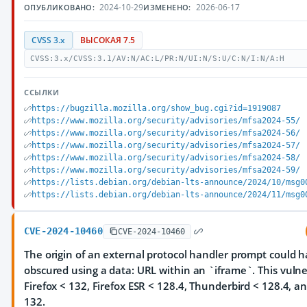
2024-10-29
2026-06-17
ОПУБЛИКОВАНО:
ИЗМЕНЕНО:
CVSS 3.x
ВЫСОКАЯ 7.5
CVSS:3.x/CVSS:3.1/AV:N/AC:L/PR:N/UI:N/S:U/C:N/I:N/A:H
ССЫЛКИ
https://bugzilla.mozilla.org/show_bug.cgi?id=1919087
https://www.mozilla.org/security/advisories/mfsa2024-55/
https://www.mozilla.org/security/advisories/mfsa2024-56/
https://www.mozilla.org/security/advisories/mfsa2024-57/
https://www.mozilla.org/security/advisories/mfsa2024-58/
https://www.mozilla.org/security/advisories/mfsa2024-59/
https://lists.debian.org/debian-lts-announce/2024/10/msg0
https://lists.debian.org/debian-lts-announce/2024/11/msg0
CVE-2024-10460
CVE-2024-10460
The origin of an external protocol handler prompt could 
obscured using a data: URL within an `iframe`. This vulner
Firefox < 132, Firefox ESR < 128.4, Thunderbird < 128.4, 
132.