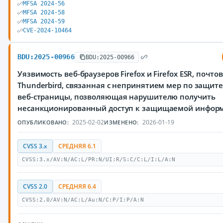
MFSA 2024-56
MFSA 2024-58
MFSA 2024-59
CVE-2024-10464
BDU:2025-00966
BDU:2025-00966
Уязвимость веб-браузеров Firefox и Firefox ESR, почто
Thunderbird, связанная с непринятием мер по защите
веб-страницы, позволяющая нарушителю получить
несанкционированный доступ к защищаемой инфор
2025-02-02
2026-01-19
ОПУБЛИКОВАНО:
ИЗМЕНЕНО:
CVSS 3.x
СРЕДНЯЯ 6.1
CVSS:3.x/AV:N/AC:L/PR:N/UI:R/S:C/C:L/I:L/A:N
CVSS 2.0
СРЕДНЯЯ 6.4
CVSS:2.0/AV:N/AC:L/Au:N/C:P/I:P/A:N