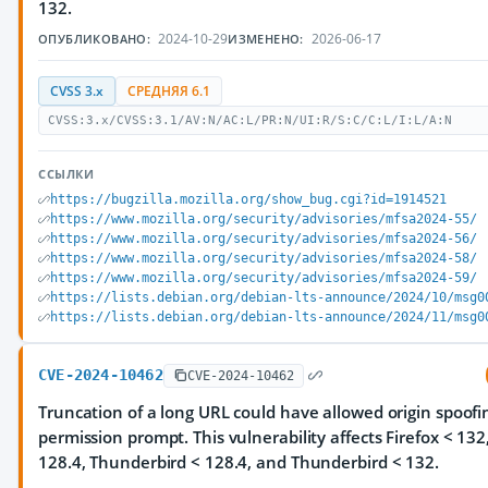
132.
2024-10-29
2026-06-17
ОПУБЛИКОВАНО:
ИЗМЕНЕНО:
CVSS 3.x
СРЕДНЯЯ 6.1
CVSS:3.x/CVSS:3.1/AV:N/AC:L/PR:N/UI:R/S:C/C:L/I:L/A:N
ССЫЛКИ
https://bugzilla.mozilla.org/show_bug.cgi?id=1914521
https://www.mozilla.org/security/advisories/mfsa2024-55/
https://www.mozilla.org/security/advisories/mfsa2024-56/
https://www.mozilla.org/security/advisories/mfsa2024-58/
https://www.mozilla.org/security/advisories/mfsa2024-59/
https://lists.debian.org/debian-lts-announce/2024/10/msg0
https://lists.debian.org/debian-lts-announce/2024/11/msg0
CVE-2024-10462
CVE-2024-10462
Truncation of a long URL could have allowed origin spoofin
permission prompt. This vulnerability affects Firefox < 132
128.4, Thunderbird < 128.4, and Thunderbird < 132.