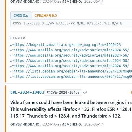
2024-10-29
2026-06-17
ОПУБЛИКОВАНО:
ИЗМЕНЕНО:
CVSS 3.x
СРЕДНЯЯ 6.5
CVSS:3.x/CVSS:3.1/AV:N/AC:L/PR:N/UI:R/S:U/C:N/I:H/A:N
ССЫЛКИ
https://bugzilla.mozilla.org/show_bug.cgi?id=1920423
https://www.mozilla.org/security/advisories/mfsa2024-55/
https://www.mozilla.org/security/advisories/mfsa2024-56/
https://www.mozilla.org/security/advisories/mfsa2024-58/
https://www.mozilla.org/security/advisories/mfsa2024-59/
https://lists.debian.org/debian-lts-announce/2024/10/msg0
https://lists.debian.org/debian-lts-announce/2024/11/msg0
CVE-2024-10463
CVE-2024-10463
Video frames could have been leaked between origins in 
This vulnerability affects Firefox < 132, Firefox ESR < 128.4
115.17, Thunderbird < 128.4, and Thunderbird < 132.
2024-10-29
2026-06-17
ОПУБЛИКОВАНО:
ИЗМЕНЕНО: