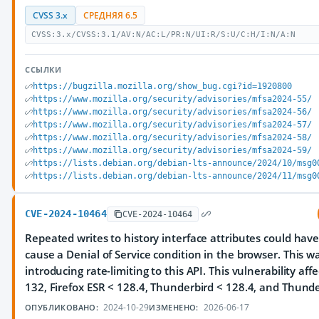
CVSS 3.x
СРЕДНЯЯ 6.5
CVSS:3.x/CVSS:3.1/AV:N/AC:L/PR:N/UI:R/S:U/C:H/I:N/A:N
ССЫЛКИ
https://bugzilla.mozilla.org/show_bug.cgi?id=1920800
https://www.mozilla.org/security/advisories/mfsa2024-55/
https://www.mozilla.org/security/advisories/mfsa2024-56/
https://www.mozilla.org/security/advisories/mfsa2024-57/
https://www.mozilla.org/security/advisories/mfsa2024-58/
https://www.mozilla.org/security/advisories/mfsa2024-59/
https://lists.debian.org/debian-lts-announce/2024/10/msg0
https://lists.debian.org/debian-lts-announce/2024/11/msg0
CVE-2024-10464
CVE-2024-10464
Repeated writes to history interface attributes could hav
cause a Denial of Service condition in the browser. This 
introducing rate-limiting to this API. This vulnerability affe
132, Firefox ESR < 128.4, Thunderbird < 128.4, and Thunde
2024-10-29
2026-06-17
ОПУБЛИКОВАНО:
ИЗМЕНЕНО: