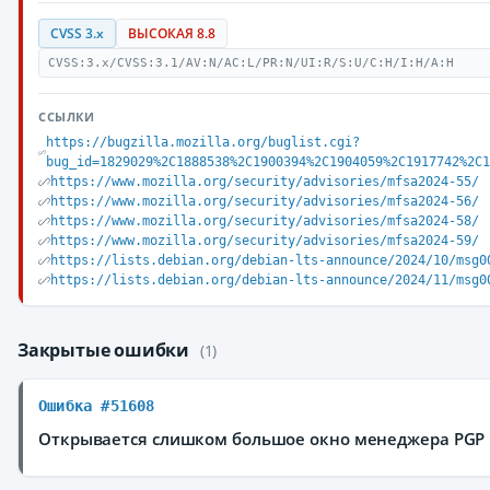
CVSS 3.x
ВЫСОКАЯ 8.8
CVSS:3.x/CVSS:3.1/AV:N/AC:L/PR:N/UI:R/S:U/C:H/I:H/A:H
ССЫЛКИ
https://bugzilla.mozilla.org/buglist.cgi?
bug_id=1829029%2C1888538%2C1900394%2C1904059%2C1917742%2C
https://www.mozilla.org/security/advisories/mfsa2024-55/
https://www.mozilla.org/security/advisories/mfsa2024-56/
https://www.mozilla.org/security/advisories/mfsa2024-58/
https://www.mozilla.org/security/advisories/mfsa2024-59/
https://lists.debian.org/debian-lts-announce/2024/10/msg0
https://lists.debian.org/debian-lts-announce/2024/11/msg0
Закрытые ошибки
(1)
Ошибка #51608
Открывается слишком большое окно менеджера PGP