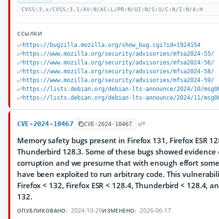
CVSS:3.x/CVSS:3.1/AV:N/AC:L/PR:N/UI:N/S:U/C:N/I:N/A:H
ССЫЛКИ
https://bugzilla.mozilla.org/show_bug.cgi?id=1924154
https://www.mozilla.org/security/advisories/mfsa2024-55/
https://www.mozilla.org/security/advisories/mfsa2024-56/
https://www.mozilla.org/security/advisories/mfsa2024-58/
https://www.mozilla.org/security/advisories/mfsa2024-59/
https://lists.debian.org/debian-lts-announce/2024/10/msg0
https://lists.debian.org/debian-lts-announce/2024/11/msg0
CVE-2024-10467
CVE-2024-10467
Memory safety bugs present in Firefox 131, Firefox ESR 12
Thunderbird 128.3. Some of these bugs showed evidence
corruption and we presume that with enough effort some 
have been exploited to run arbitrary code. This vulnerabili
Firefox < 132, Firefox ESR < 128.4, Thunderbird < 128.4, 
132.
2024-10-29
2026-06-17
ОПУБЛИКОВАНО:
ИЗМЕНЕНО: