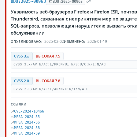
BDU:2025-00963
BDU:2025-00963
Уязвимость веб-браузеров Firefox и Firefox ESR, почто
Thunderbird, связанная с непринятием мер по защите
SQL-запроса, позволяющая нарушителю вызвать отка
обслуживании
2025-02-02
2026-01-19
ОПУБЛИКОВАНО:
ИЗМЕНЕНО:
CVSS 3.x
ВЫСОКАЯ 7.5
CVSS:3.x/AV:N/AC:L/PR:N/UI:N/S:U/C:N/I:N/A:H
CVSS 2.0
ВЫСОКАЯ 7.8
CVSS:2.0/AV:N/AC:L/Au:N/C:N/I:N/A:C
ССЫЛКИ
CVE-2024-10466
MFSA 2024-55
MFSA 2024-56
MFSA 2024-58
MFSA 2024-59