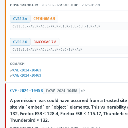
2025-02-02
2026-01-19
ОПУБЛИКОВАНО:
ИЗМЕНЕНО:
CVSS 3.x
СРЕДНЯЯ 6.5
CVSS:3.x/AV:N/AC:L/PR:N/UI:R/S:U/C:H/I:N/A:N
CVSS 2.0
ВЫСОКАЯ 7.8
CVSS:2.0/AV:N/AC:L/Au:N/C:C/I:N/A:N
ССЫЛКИ
CVE-2024-10463
CVE-2024-10463
CVE-2024-10458
CVE-2024-10458
A permission leak could have occurred from a trusted site
site via `embed` or `object` elements. This vulnerability a
132, Firefox ESR < 128.4, Firefox ESR < 115.17, Thunderbir
Thunderbird < 132.