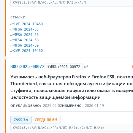
CVSS:2.0/AV:N/AC:L/Au:N/C:P/I:N/A:N
ССЫЛКИ
CVE-2024-10460
MFSA 2024-55
MFSA 2024-56
MFSA 2024-58
MFSA 2024-59
CVE-2024-10460
BDU:2025-00972
BDU:2025-00972
Уязвимость веб-браузеров Firefox и Firefox ESR, почто
Thunderbird, связанная с обходом аутентификации п
спуфинга, позволяющая нарушителю оказать воздей
целостность защищаемой информации
2025-02-02
2026-01-19
ОПУБЛИКОВАНО:
ИЗМЕНЕНО:
CVSS 3.x
СРЕДНЯЯ 6.5
CVSS:3.x/AV:N/AC:L/PR:N/UI:R/S:U/C:N/I:H/A:N