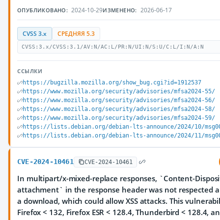
2024-10-29
2026-06-17
ОПУБЛИКОВАНО:
ИЗМЕНЕНО:
CVSS 3.x
СРЕДНЯЯ 5.3
CVSS:3.x/CVSS:3.1/AV:N/AC:L/PR:N/UI:N/S:U/C:L/I:N/A:N
ССЫЛКИ
https://bugzilla.mozilla.org/show_bug.cgi?id=1912537
https://www.mozilla.org/security/advisories/mfsa2024-55/
https://www.mozilla.org/security/advisories/mfsa2024-56/
https://www.mozilla.org/security/advisories/mfsa2024-58/
https://www.mozilla.org/security/advisories/mfsa2024-59/
https://lists.debian.org/debian-lts-announce/2024/10/msg0
https://lists.debian.org/debian-lts-announce/2024/11/msg0
CVE-2024-10461
CVE-2024-10461
In multipart/x-mixed-replace responses, `Content-Disposi
attachment` in the response header was not respected an
a download, which could allow XSS attacks. This vulnerabil
Firefox < 132, Firefox ESR < 128.4, Thunderbird < 128.4, 