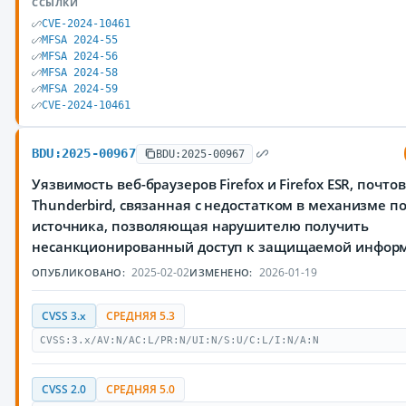
ССЫЛКИ
CVE-2024-10461
MFSA 2024-55
MFSA 2024-56
MFSA 2024-58
MFSA 2024-59
CVE-2024-10461
BDU:2025-00967
BDU:2025-00967
Уязвимость веб-браузеров Firefox и Firefox ESR, почто
Thunderbird, связанная с недостатком в механизме 
источника, позволяющая нарушителю получить
несанкционированный доступ к защищаемой инфор
2025-02-02
2026-01-19
ОПУБЛИКОВАНО:
ИЗМЕНЕНО:
CVSS 3.x
СРЕДНЯЯ 5.3
CVSS:3.x/AV:N/AC:L/PR:N/UI:N/S:U/C:L/I:N/A:N
CVSS 2.0
СРЕДНЯЯ 5.0