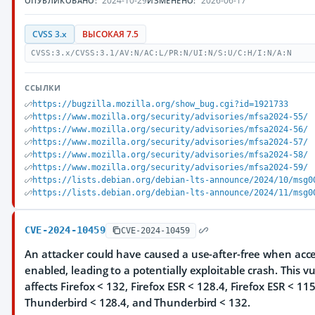
2024-10-29
2026-06-17
ОПУБЛИКОВАНО:
ИЗМЕНЕНО:
CVSS 3.x
ВЫСОКАЯ 7.5
CVSS:3.x/CVSS:3.1/AV:N/AC:L/PR:N/UI:N/S:U/C:H/I:N/A:N
ССЫЛКИ
https://bugzilla.mozilla.org/show_bug.cgi?id=1921733
https://www.mozilla.org/security/advisories/mfsa2024-55/
https://www.mozilla.org/security/advisories/mfsa2024-56/
https://www.mozilla.org/security/advisories/mfsa2024-57/
https://www.mozilla.org/security/advisories/mfsa2024-58/
https://www.mozilla.org/security/advisories/mfsa2024-59/
https://lists.debian.org/debian-lts-announce/2024/10/msg0
https://lists.debian.org/debian-lts-announce/2024/11/msg0
CVE-2024-10459
CVE-2024-10459
An attacker could have caused a use-after-free when acces
enabled, leading to a potentially exploitable crash. This vu
affects Firefox < 132, Firefox ESR < 128.4, Firefox ESR < 115
Thunderbird < 128.4, and Thunderbird < 132.