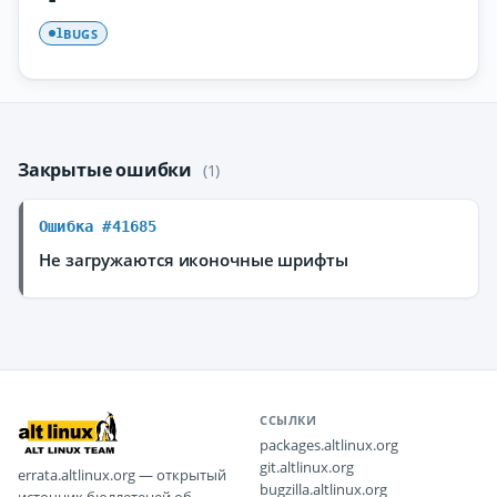
BUGS
1
Закрытые ошибки
(1)
Ошибка #41685
Не загружаются иконочные шрифты
ССЫЛКИ
packages.altlinux.org
git.altlinux.org
errata.altlinux.org — открытый
bugzilla.altlinux.org