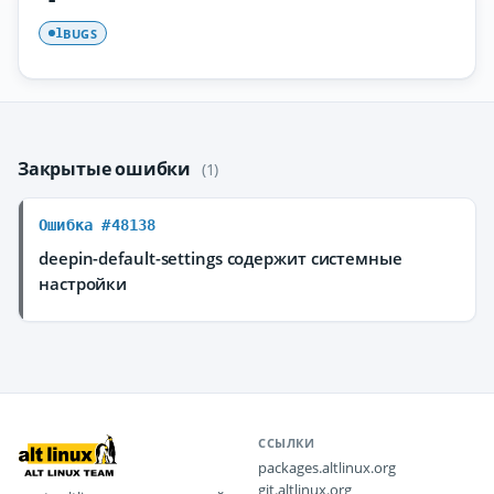
BUGS
1
Закрытые ошибки
(1)
Ошибка #48138
deepin-default-settings содержит системные
настройки
ССЫЛКИ
packages.altlinux.org
git.altlinux.org