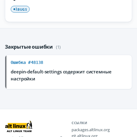
BUGS
1
Закрытые ошибки
(1)
Ошибка #48138
deepin-default-settings содержит системные
настройки
ССЫЛКИ
packages.altlinux.org
git.altlinux.org