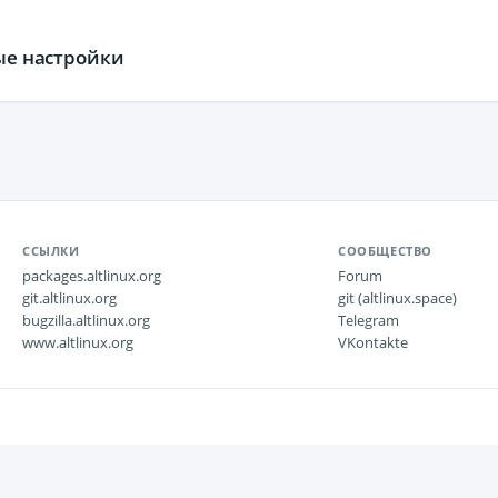
ные настройки
ССЫЛКИ
СООБЩЕСТВО
packages.altlinux.org
Forum
git.altlinux.org
git (altlinux.space)
bugzilla.altlinux.org
Telegram
www.altlinux.org
VKontakte