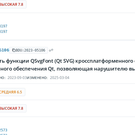
ВЫСОКАЯ 7.8
8197
8197
5106
BDU:2023-05106
ть функции QSvgFont (Qt SVG) кроссплатформенного
ного обеспечения Qt, позволяющая нарушителю вы
2023-09-03
2025-03-04
НО:
ИЗМЕНЕНО:
СРЕДНЯЯ 6.5
ВЫСОКАЯ 7.8
2573