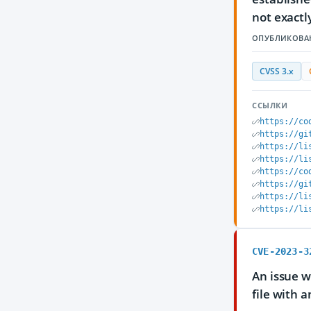
not exactl
ОПУБЛИКОВА
CVSS 3.x
ССЫЛКИ
https://co
https://gi
https://li
https://li
https://co
https://gi
https://li
https://li
CVE-2023-3
An issue w
file with 