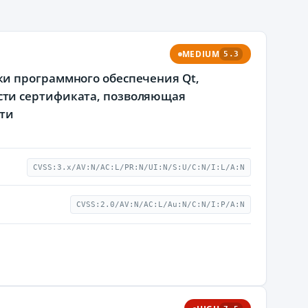
MEDIUM
5.3
и программного обеспечения Qt,
сти сертификата, позволяющая
ти
CVSS:3.x/AV:N/AC:L/PR:N/UI:N/S:U/C:N/I:L/A:N
CVSS:2.0/AV:N/AC:L/Au:N/C:N/I:P/A:N