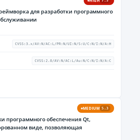
HIGH
7.5
фреймворка для разработки программного
 обслуживании
CVSS:3.x/AV:N/AC:L/PR:N/UI:N/S:U/C:N/I:N/A:H
CVSS:2.0/AV:N/AC:L/Au:N/C:N/I:N/A:C
MEDIUM
5.3
и программного обеспечения Qt,
фрованном виде, позволяющая