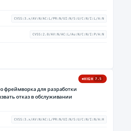
CVSS:3.x/AV:N/AC:L/PR:N/UI:N/S:U/C:N/I:L/A:N
CVSS:2.0/AV:N/AC:L/Au:N/C:N/I:P/A:N
HIGH
7.5
о фреймворка для разработки
звать отказ в обслуживании
CVSS:3.x/AV:N/AC:L/PR:N/UI:N/S:U/C:N/I:N/A:H