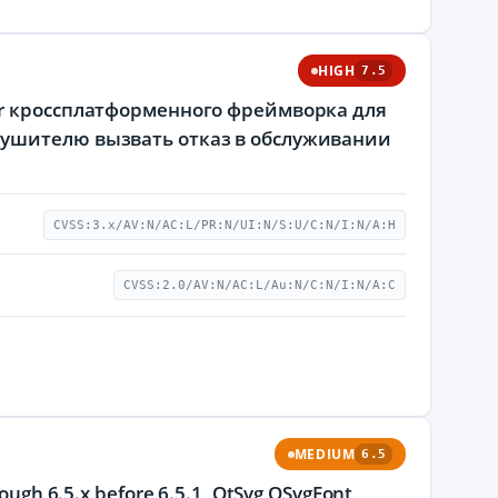
HIGH
7.5
er кроссплатформенного фреймворка для
рушителю вызвать отказ в обслуживании
CVSS:3.x/AV:N/AC:L/PR:N/UI:N/S:U/C:N/I:N/A:H
CVSS:2.0/AV:N/AC:L/Au:N/C:N/I:N/A:C
MEDIUM
6.5
hrough 6.5.x before 6.5.1, QtSvg QSvgFont