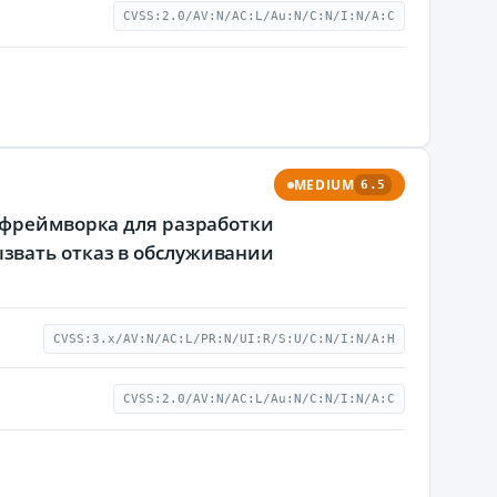
CVSS:2.0/AV:N/AC:L/Au:N/C:N/I:N/A:C
MEDIUM
6.5
 фреймворка для разработки
звать отказ в обслуживании
CVSS:3.x/AV:N/AC:L/PR:N/UI:R/S:U/C:N/I:N/A:H
CVSS:2.0/AV:N/AC:L/Au:N/C:N/I:N/A:C