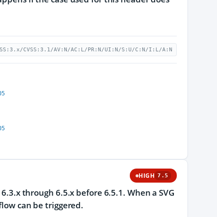
SS:3.x/CVSS:3.1/AV:N/AC:L/PR:N/UI:N/S:U/C:N/I:L/A:N
05
05
HIGH
7.5
d 6.3.x through 6.5.x before 6.5.1. When a SVG
flow can be triggered.