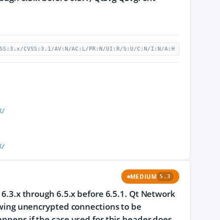
SS:3.x/CVSS:3.1/AV:N/AC:L/PR:N/UI:R/S:U/C:N/I:N/A:H
X/
X/
MEDIUM
5.3
 6.3.x through 6.5.x before 6.5.1. Qt Network
lowing unencrypted connections to be
appens if the case used for this header does