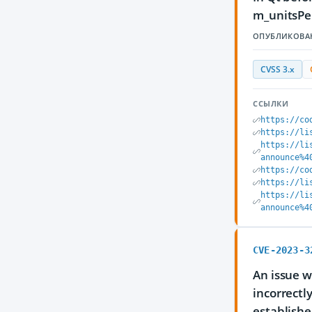
m_unitsPer
ОПУБЛИКОВА
CVSS 3.x
ССЫЛКИ
https://co
https://li
https://li
announce%4
https://co
https://li
https://li
announce%4
CVE-2023-3
An issue w
incorrectl
establishe