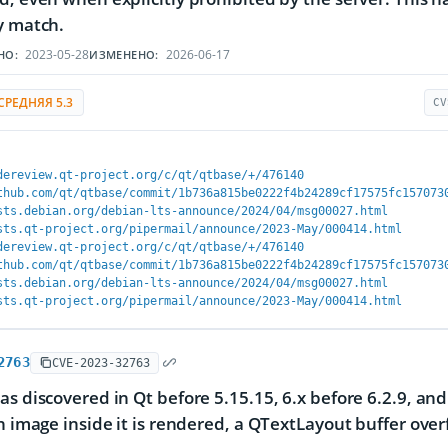
y match.
2023-05-28
2026-06-17
НО:
ИЗМЕНЕНО:
СРЕДНЯЯ 5.3
CV
dereview.qt-project.org/c/qt/qtbase/+/476140
thub.com/qt/qtbase/commit/1b736a815be0222f4b24289cf17575fc157073
sts.debian.org/debian-lts-announce/2024/04/msg00027.html
sts.qt-project.org/pipermail/announce/2023-May/000414.html
dereview.qt-project.org/c/qt/qtbase/+/476140
thub.com/qt/qtbase/commit/1b736a815be0222f4b24289cf17575fc157073
sts.debian.org/debian-lts-announce/2024/04/msg00027.html
sts.qt-project.org/pipermail/announce/2023-May/000414.html
2763
CVE-2023-32763
as discovered in Qt before 5.15.15, 6.x before 6.2.9, an
an image inside it is rendered, a QTextLayout buffer over