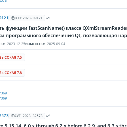
2573
9121
BDU:2023-09121
ть функции fastScanName() класса QXmlStreamRead
ки программного обеспечения Qt, позволяющая на
2023-12-25
2025-09-04
НО:
ИЗМЕНЕНО:
ВЫСОКАЯ 7.5
ВЫСОКАЯ 7.8
7369
7369
2573
CVE-2023-32573
re 5.15.14, 6.0.x through 6.2.x before 6.2.9, and 6.3.x t