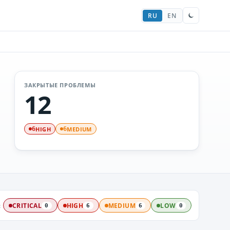
RU
EN
ЗАКРЫТЫЕ ПРОБЛЕМЫ
12
HIGH
MEDIUM
6
6
:
CRITICAL
HIGH
MEDIUM
LOW
0
6
6
0