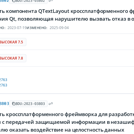
3802
BDU:2023-03802
ть компонента QTextLayout кроссплатформенного 
ния Qt, позволяющая нарушителю вызвать отказ в
2023-07-19
2025-09-04
НО:
ИЗМЕНЕНО:
ВЫСОКАЯ 7.5
ВЫСОКАЯ 7.8
2763
2763
3803
BDU:2023-03803
ть кроссплатформенного фреймворка для разработк
я с передачей защищаемой информации в незаши
лю оказать воздействие на целостность данных