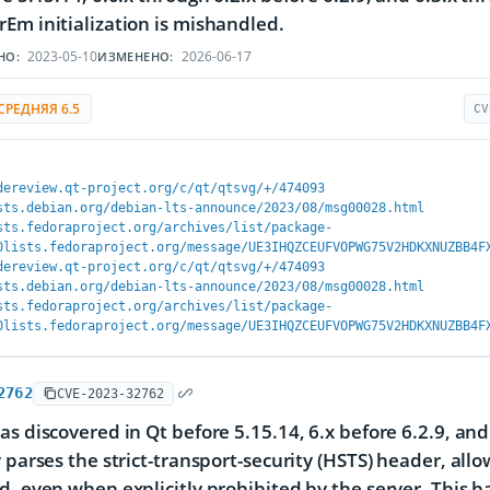
Em initialization is mishandled.
2023-05-10
2026-06-17
НО:
ИЗМЕНЕНО:
СРЕДНЯЯ 6.5
CV
dereview.qt-project.org/c/qt/qtsvg/+/474093
sts.debian.org/debian-lts-announce/2023/08/msg00028.html
sts.fedoraproject.org/archives/list/package-
0lists.fedoraproject.org/message/UE3IHQZCEUFVOPWG75V2HDKXNUZBB4F
dereview.qt-project.org/c/qt/qtsvg/+/474093
sts.debian.org/debian-lts-announce/2023/08/msg00028.html
sts.fedoraproject.org/archives/list/package-
0lists.fedoraproject.org/message/UE3IHQZCEUFVOPWG75V2HDKXNUZBB4F
2762
CVE-2023-32762
as discovered in Qt before 5.15.14, 6.x before 6.2.9, and
y parses the strict-transport-security (HSTS) header, al
d, even when explicitly prohibited by the server. This h