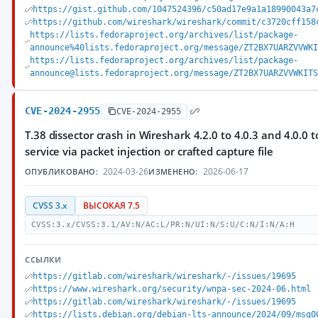
https://gist.github.com/1047524396/c50ad17e9a1a18990043a7
https://github.com/wireshark/wireshark/commit/c3720cff158
https://lists.fedoraproject.org/archives/list/package-
announce%40lists.fedoraproject.org/message/ZT2BX7UARZVVWK
https://lists.fedoraproject.org/archives/list/package-
announce@lists.fedoraproject.org/message/ZT2BX7UARZVVWKIT
CVE-2024-2955
CVE-2024-2955
T.38 dissector crash in Wireshark 4.2.0 to 4.0.3 and 4.0.0 t
service via packet injection or crafted capture file
2024-03-26
2026-06-17
ОПУБЛИКОВАНО:
ИЗМЕНЕНО:
CVSS 3.x
ВЫСОКАЯ 7.5
CVSS:3.x/CVSS:3.1/AV:N/AC:L/PR:N/UI:N/S:U/C:N/I:N/A:H
ССЫЛКИ
https://gitlab.com/wireshark/wireshark/-/issues/19695
https://www.wireshark.org/security/wnpa-sec-2024-06.html
https://gitlab.com/wireshark/wireshark/-/issues/19695
https://lists.debian.org/debian-lts-announce/2024/09/msg0