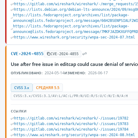
https://gitlab.com/wireshark/wireshark/-/merge_requests/1
https://lists.debian.org/debian-lts-announce/2024/09/msg0
https://lists.fedoraproject.org/archives/list/package-
announce@lists.fedoraproject.org/message/66H2BSENPSIALF2W
https://lists.fedoraproject.org/archives/list/package-
announce@lists.fedoraproject.org/message/7MKFJAZDKXGFFQPR
https://www.wireshark.org/security/wnpa-sec-2024-07.html
CVE-2024-4855
CVE-2024-4855
Use after free issue in editcap could cause denial of servic
2024-05-14
2026-06-17
ОПУБЛИКОВАНО:
ИЗМЕНЕНО:
CVSS 3.x
СРЕДНЯЯ 5.5
CVSS:3.x/CVSS:3.1/AV:L/AC:L/PR:N/UI:R/S:U/C:N/I:N/A:H
ССЫЛКИ
https://gitlab.com/wireshark/wireshark/-/issues/19782
https://gitlab.com/wireshark/wireshark/-/issues/19783
https://gitlab.com/wireshark/wireshark/-/issues/19784
https://www.wireshark.org/security/wnpa-sec-2024-08.html