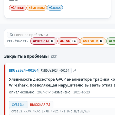
HIGH
MEDIUM
BUGS
14
8
1
СЕРЬЁЗНОСТЬ:
CRITICAL
HIGH
MEDIUM
L
0
14
8
Закрытые проблемы
(22)
BDU:2024-00164
BDU:2024-00164
Уязвимость диссектора GVCP анализатора трафика к
Wireshark, позволяющая нарушителю вызвать отказ 
2024-01-10
2025-10-23
ОПУБЛИКОВАНО:
ИЗМЕНЕНО:
CVSS 3.x
ВЫСОКАЯ 7.5
CVSS:3.x/AV:N/AC:L/PR:N/UI:N/S:U/C:N/I:N/A:H