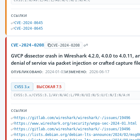
CVSS:2.0/AV:L/AC:L/Au:N/C:N/I:N/A:C
ССЫЛКИ
CVE-2024-8645
CVE-2024-8645
CVE-2024-0208
CVE-2024-0208
GVCP dissector crash in Wireshark 4.2.0, 4.0.0 to 4.0.11, an
denial of service via packet injection or crafted capture fil
2024-01-03
2026-06-17
ОПУБЛИКОВАНО:
ИЗМЕНЕНО:
CVSS 3.x
ВЫСОКАЯ 7.5
CVSS:3.x/CVSS:3.1/AV:N/AC:L/PR:N/UI:N/S:U/C:N/I:N/A:H
ССЫЛКИ
https://gitlab.com/wireshark/wireshark/-/issues/19496
https://www.wireshark.org/security/wnpa-sec-2024-01.html
https://gitlab.com/wireshark/wireshark/-/issues/19496
https://lists.debian.org/debian-lts-announce/2024/02/msg0