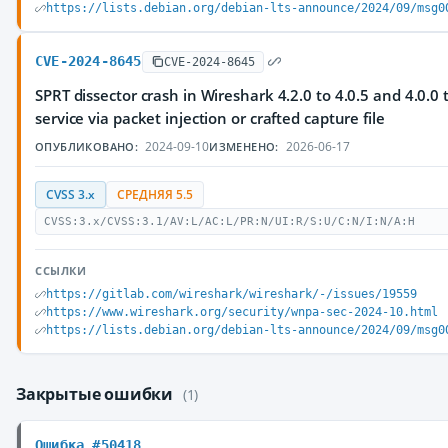
https://lists.debian.org/debian-lts-announce/2024/09/msg0
CVE-2024-8645
CVE-2024-8645
SPRT dissector crash in Wireshark 4.2.0 to 4.0.5 and 4.0.0 t
service via packet injection or crafted capture file
2024-09-10
2026-06-17
ОПУБЛИКОВАНО:
ИЗМЕНЕНО:
CVSS 3.x
СРЕДНЯЯ 5.5
CVSS:3.x/CVSS:3.1/AV:L/AC:L/PR:N/UI:R/S:U/C:N/I:N/A:H
ССЫЛКИ
https://gitlab.com/wireshark/wireshark/-/issues/19559
https://www.wireshark.org/security/wnpa-sec-2024-10.html
https://lists.debian.org/debian-lts-announce/2024/09/msg0
Закрытые ошибки
(1)
Ошибка #50418