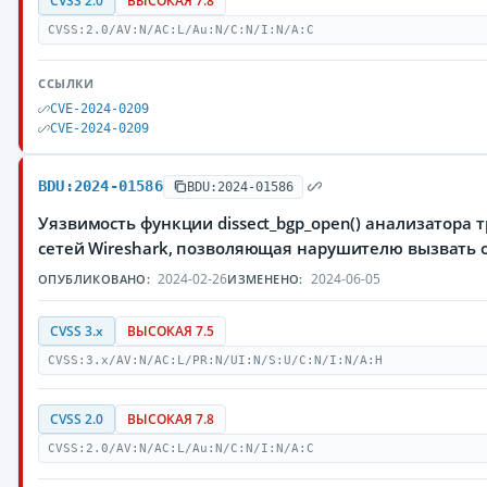
CVSS 2.0
ВЫСОКАЯ 7.8
CVSS:2.0/AV:N/AC:L/Au:N/C:N/I:N/A:C
ССЫЛКИ
CVE-2024-0209
CVE-2024-0209
BDU:2024-01586
BDU:2024-01586
Уязвимость функции dissect_bgp_open() анализатора
сетей Wireshark, позволяющая нарушителю вызвать 
2024-02-26
2024-06-05
ОПУБЛИКОВАНО:
ИЗМЕНЕНО:
CVSS 3.x
ВЫСОКАЯ 7.5
CVSS:3.x/AV:N/AC:L/PR:N/UI:N/S:U/C:N/I:N/A:H
CVSS 2.0
ВЫСОКАЯ 7.8
CVSS:2.0/AV:N/AC:L/Au:N/C:N/I:N/A:C