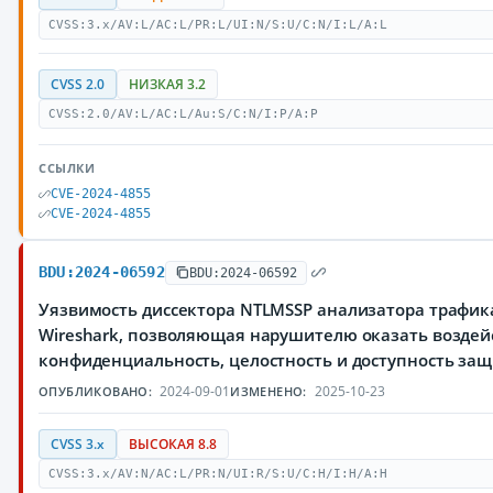
CVSS:3.x/AV:L/AC:L/PR:L/UI:N/S:U/C:N/I:L/A:L
CVSS 2.0
НИЗКАЯ 3.2
CVSS:2.0/AV:L/AC:L/Au:S/C:N/I:P/A:P
ССЫЛКИ
CVE-2024-4855
CVE-2024-4855
BDU:2024-06592
BDU:2024-06592
Уязвимость диссектора NTLMSSP анализатора трафи
Wireshark, позволяющая нарушителю оказать воздей
конфиденциальность, целостность и доступность з
2024-09-01
2025-10-23
ОПУБЛИКОВАНО:
ИЗМЕНЕНО:
CVSS 3.x
ВЫСОКАЯ 8.8
CVSS:3.x/AV:N/AC:L/PR:N/UI:R/S:U/C:H/I:H/A:H