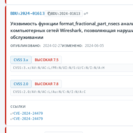
BDU:2024-01613
BDU:2024-01613
Уязвимость функции format_fractional_part_nsecs ана
компьютерных сетей Wireshark, позволяющая наруши
обслуживании
2024-02-27
2024-06-05
ОПУБЛИКОВАНО:
ИЗМЕНЕНО:
CVSS 3.x
ВЫСОКАЯ 7.5
CVSS:3.x/AV:N/AC:L/PR:N/UI:N/S:U/C:N/I:N/A:H
CVSS 2.0
ВЫСОКАЯ 7.8
CVSS:2.0/AV:N/AC:L/Au:N/C:N/I:N/A:C
ССЫЛКИ
CVE-2024-24479
CVE-2024-24479