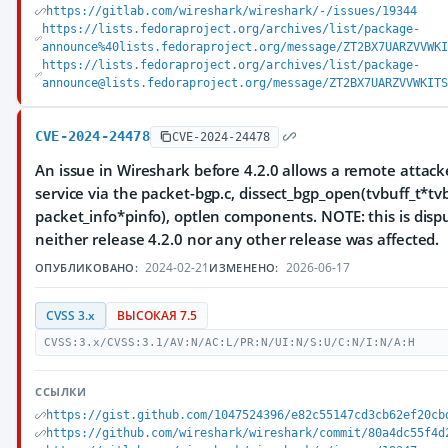
https://gitlab.com/wireshark/wireshark/-/issues/19344
https://lists.fedoraproject.org/archives/list/package-
announce%40lists.fedoraproject.org/message/ZT2BX7UARZVVWK
https://lists.fedoraproject.org/archives/list/package-
announce@lists.fedoraproject.org/message/ZT2BX7UARZVVWKIT
CVE-2024-24478
CVE-2024-24478
An issue in Wireshark before 4.2.0 allows a remote attacke
service via the packet-bgp.c, dissect_bgp_open(tvbuff_t*tv
packet_info*pinfo), optlen components. NOTE: this is dis
neither release 4.2.0 nor any other release was affected.
2024-02-21
2026-06-17
ОПУБЛИКОВАНО:
ИЗМЕНЕНО:
CVSS 3.x
ВЫСОКАЯ 7.5
CVSS:3.x/CVSS:3.1/AV:N/AC:L/PR:N/UI:N/S:U/C:N/I:N/A:H
ССЫЛКИ
https://gist.github.com/1047524396/e82c55147cd3cb62ef20cb
https://github.com/wireshark/wireshark/commit/80a4dc55f4d