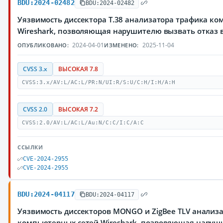
BDU:2024-02482
BDU:2024-02482
Уязвимость диссектора T.38 анализатора трафика к
Wireshark, позволяющая нарушителю вызвать отказ 
2024-04-01
2025-11-04
ОПУБЛИКОВАНО:
ИЗМЕНЕНО:
CVSS 3.x
ВЫСОКАЯ 7.8
CVSS:3.x/AV:L/AC:L/PR:N/UI:R/S:U/C:H/I:H/A:H
CVSS 2.0
ВЫСОКАЯ 7.2
CVSS:2.0/AV:L/AC:L/Au:N/C:C/I:C/A:C
ССЫЛКИ
CVE-2024-2955
CVE-2024-2955
BDU:2024-04117
BDU:2024-04117
Уязвимость диссекторов MONGO и ZigBee TLV анализ
компьютерных сетей Wireshark, позволяющая наруши