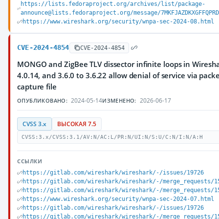
https://lists.fedoraproject.org/archives/list/package-
announce@lists.fedoraproject.org/message/7MKFJAZDKXGFFQPR
https://www.wireshark.org/security/wnpa-sec-2024-08.html
CVE-2024-4854
CVE-2024-4854
MONGO and ZigBee TLV dissector infinite loops in Wireshark
4.0.14, and 3.6.0 to 3.6.22 allow denial of service via packe
capture file
2024-05-14
2026-06-17
ОПУБЛИКОВАНО:
ИЗМЕНЕНО:
CVSS 3.x
ВЫСОКАЯ 7.5
CVSS:3.x/CVSS:3.1/AV:N/AC:L/PR:N/UI:N/S:U/C:N/I:N/A:H
ССЫЛКИ
https://gitlab.com/wireshark/wireshark/-/issues/19726
https://gitlab.com/wireshark/wireshark/-/merge_requests/1
https://gitlab.com/wireshark/wireshark/-/merge_requests/1
https://www.wireshark.org/security/wnpa-sec-2024-07.html
https://gitlab.com/wireshark/wireshark/-/issues/19726
https://gitlab.com/wireshark/wireshark/-/merge_requests/1