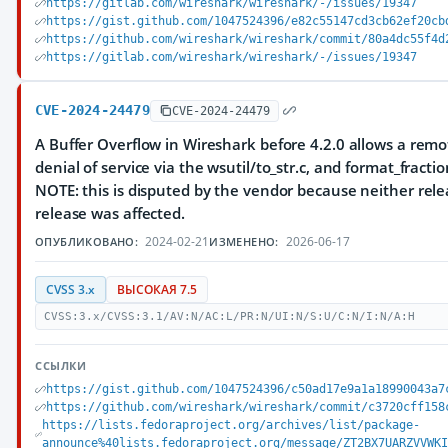
https://gitlab.com/wireshark/wireshark/-/issues/19347
https://gist.github.com/1047524396/e82c55147cd3cb62ef20cb
https://github.com/wireshark/wireshark/commit/80a4dc55f4d
https://gitlab.com/wireshark/wireshark/-/issues/19347
CVE-2024-24479
CVE-2024-24479
A Buffer Overflow in Wireshark before 4.2.0 allows a remo
denial of service via the wsutil/to_str.c, and format_frac
NOTE: this is disputed by the vendor because neither rele
release was affected.
2024-02-21
2026-06-17
ОПУБЛИКОВАНО:
ИЗМЕНЕНО:
CVSS 3.x
ВЫСОКАЯ 7.5
CVSS:3.x/CVSS:3.1/AV:N/AC:L/PR:N/UI:N/S:U/C:N/I:N/A:H
ССЫЛКИ
https://gist.github.com/1047524396/c50ad17e9a1a18990043a7
https://github.com/wireshark/wireshark/commit/c3720cff158
https://lists.fedoraproject.org/archives/list/package-
announce%40lists.fedoraproject.org/message/ZT2BX7UARZVVWK