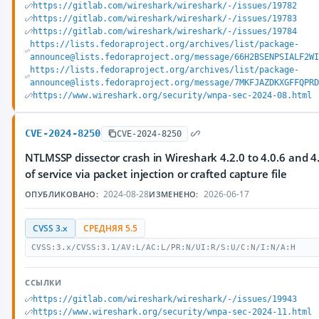
https://gitlab.com/wireshark/wireshark/-/issues/19782
https://gitlab.com/wireshark/wireshark/-/issues/19783
https://gitlab.com/wireshark/wireshark/-/issues/19784
https://lists.fedoraproject.org/archives/list/package-
announce@lists.fedoraproject.org/message/66H2BSENPSIALF2W
https://lists.fedoraproject.org/archives/list/package-
announce@lists.fedoraproject.org/message/7MKFJAZDKXGFFQPR
https://www.wireshark.org/security/wnpa-sec-2024-08.html
CVE-2024-8250
CVE-2024-8250
NTLMSSP dissector crash in Wireshark 4.2.0 to 4.0.6 and 4.
of service via packet injection or crafted capture file
2024-08-28
2026-06-17
ОПУБЛИКОВАНО:
ИЗМЕНЕНО:
CVSS 3.x
СРЕДНЯЯ 5.5
CVSS:3.x/CVSS:3.1/AV:L/AC:L/PR:N/UI:R/S:U/C:N/I:N/A:H
ССЫЛКИ
https://gitlab.com/wireshark/wireshark/-/issues/19943
https://www.wireshark.org/security/wnpa-sec-2024-11.html