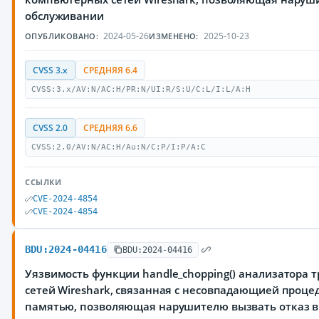
обслуживании
2024-05-26
2025-10-23
ОПУБЛИКОВАНО:
ИЗМЕНЕНО:
CVSS 3.x
СРЕДНЯЯ 6.4
CVSS:3.x/AV:N/AC:H/PR:N/UI:R/S:U/C:L/I:L/A:H
CVSS 2.0
СРЕДНЯЯ 6.6
CVSS:2.0/AV:N/AC:H/Au:N/C:P/I:P/A:C
ССЫЛКИ
CVE-2024-4854
CVE-2024-4854
BDU:2024-04416
BDU:2024-04416
Уязвимость функции handle_chopping() анализатора
сетей Wireshark, связанная с несовпадающией проце
памятью, позволяющая нарушителю вызвать отказ в