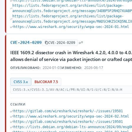
https://lists.debian.org/debian-lts-announce/2024/09/msg0
https://lists.fedoraproject.org/archives/list/package-
announce@lists.fedoraproject.org/message/34DBP5P2RHQ7XUAB
https://lists.fedoraproject.org/archives/list/package-
announce@lists.fedoraproject.org/message/MADSCHKZSCKQ5NLI
https://www.wireshark.org/security/wnpa-sec-2024-01.html
CVE-2024-0209
CVE-2024-0209
IEEE 1609.2 dissector crash in Wireshark 4.2.0, 4.0.0 to 4.0
allows denial of service via packet injection or crafted capt
2024-01-03
2026-06-17
ОПУБЛИКОВАНО:
ИЗМЕНЕНО:
CVSS 3.x
ВЫСОКАЯ 7.5
CVSS:3.x/CVSS:3.1/AV:N/AC:L/PR:N/UI:N/S:U/C:N/I:N/A:H
ССЫЛКИ
https://gitlab.com/wireshark/wireshark/-/issues/19501
https://www.wireshark.org/security/wnpa-sec-2024-02.html
https://gitlab.com/wireshark/wireshark/-/issues/19501
https://lists.debian.org/debian-lts-announce/2024/09/msg0