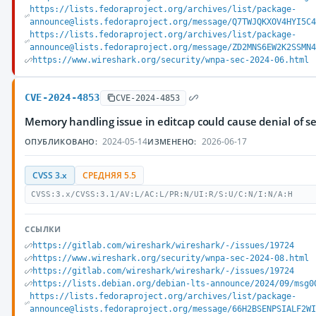
https://lists.fedoraproject.org/archives/list/package-
announce@lists.fedoraproject.org/message/Q7TWJQKXOV4HYI5C
https://lists.fedoraproject.org/archives/list/package-
announce@lists.fedoraproject.org/message/ZD2MNS6EW2K2SSMN
https://www.wireshark.org/security/wnpa-sec-2024-06.html
CVE-2024-4853
CVE-2024-4853
Memory handling issue in editcap could cause denial of ser
2024-05-14
2026-06-17
ОПУБЛИКОВАНО:
ИЗМЕНЕНО:
CVSS 3.x
СРЕДНЯЯ 5.5
CVSS:3.x/CVSS:3.1/AV:L/AC:L/PR:N/UI:R/S:U/C:N/I:N/A:H
ССЫЛКИ
https://gitlab.com/wireshark/wireshark/-/issues/19724
https://www.wireshark.org/security/wnpa-sec-2024-08.html
https://gitlab.com/wireshark/wireshark/-/issues/19724
https://lists.debian.org/debian-lts-announce/2024/09/msg0
https://lists.fedoraproject.org/archives/list/package-
announce@lists.fedoraproject.org/message/66H2BSENPSIALF2W