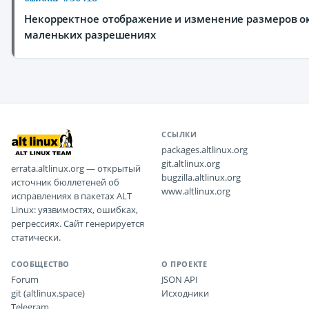
Некорректное отображение и изменение размеров ок
маленьких разрешениях
ССЫЛКИ
packages.altlinux.org
git.altlinux.org
errata.altlinux.org — открытый
bugzilla.altlinux.org
источник бюллетеней об
www.altlinux.org
исправлениях в пакетах ALT
Linux: уязвимостях, ошибках,
регрессиях. Сайт генерируется
статически.
СООБЩЕСТВО
О ПРОЕКТЕ
Forum
JSON API
git (altlinux.space)
Исходники
Telegram