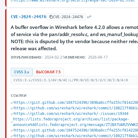
https://www.wireshark.org/security/wnpa-sec-2024-02.html
CVE-2024-24476
CVE-2024-24476
A buffer overflow in Wireshark before 4.2.0 allows a remo
of service via the pan/addr_resolv.c, and ws_manuf_lookup
NOTE: this is disputed by the vendor because neither rele
release was affected.
2024-02-21
2026-06-17
ОПУБЛИКОВАНО:
ИЗМЕНЕНО:
CVSS 3.x
ВЫСОКАЯ 7.5
CVSS:3.x/CVSS:3.1/AV:N/AC:L/PR:N/UI:N/S:U/C:N/I:N/A:H
ССЫЛКИ
https://gist.github.com/1047524396/369ba0ccffe255cf814220
https://github.com/wireshark/wireshark/commit/108217f4bb1
https://gitlab.com/wireshark/wireshark/-/issues/19344
https://lists.fedoraproject.org/archives/list/package-
announce%40lists.fedoraproject.org/message/ZT2BX7UARZVVWK
https://gist.github.com/1047524396/369ba0ccffe255cf814220
https://github.com/wireshark/wireshark/commit/108217f4bb1