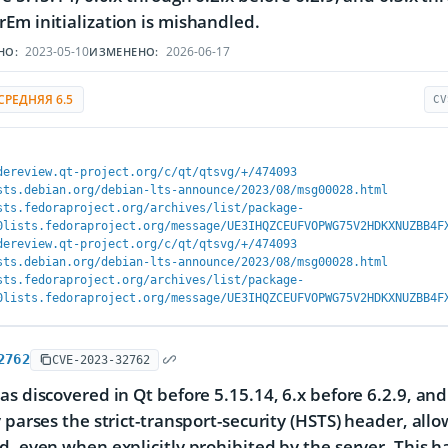
Em initialization is mishandled.
2023-05-10
2026-06-17
НО:
ИЗМЕНЕНО:
СРЕДНЯЯ 6.5
CV
dereview.qt-project.org/c/qt/qtsvg/+/474093
sts.debian.org/debian-lts-announce/2023/08/msg00028.html
sts.fedoraproject.org/archives/list/package-
0lists.fedoraproject.org/message/UE3IHQZCEUFVOPWG75V2HDKXNUZBB4F
dereview.qt-project.org/c/qt/qtsvg/+/474093
sts.debian.org/debian-lts-announce/2023/08/msg00028.html
sts.fedoraproject.org/archives/list/package-
0lists.fedoraproject.org/message/UE3IHQZCEUFVOPWG75V2HDKXNUZBB4F
2762
CVE-2023-32762
as discovered in Qt before 5.15.14, 6.x before 6.2.9, and
y parses the strict-transport-security (HSTS) header, al
d, even when explicitly prohibited by the server. This h