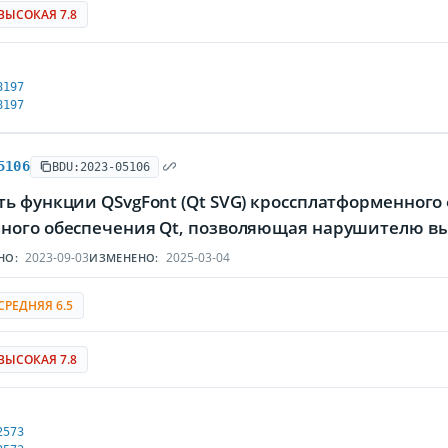
ВЫСОКАЯ 7.8
8197
8197
5106
BDU:2023-05106
ть функции QSvgFont (Qt SVG) кроссплатформенного
ного обеспечения Qt, позволяющая нарушителю вы
2023-09-03
2025-03-04
НО:
ИЗМЕНЕНО:
СРЕДНЯЯ 6.5
ВЫСОКАЯ 7.8
2573