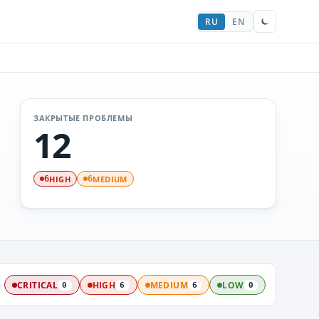
RU
EN
ЗАКРЫТЫЕ ПРОБЛЕМЫ
12
HIGH
MEDIUM
6
6
:
CRITICAL
HIGH
MEDIUM
LOW
0
6
6
0