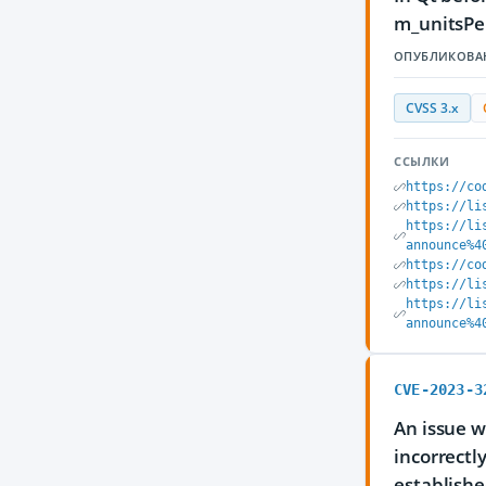
m_unitsPer
ОПУБЛИКОВА
CVSS 3.x
ССЫЛКИ
https://co
https://li
https://li
announce%4
https://co
https://li
https://li
announce%4
CVE-2023-3
An issue w
incorrectl
establishe