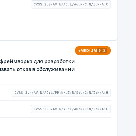
CVSS:2.0/AV:N/AC:L/Au:N/C:N/I:N/A:C
MEDIUM
6.5
 фреймворка для разработки
звать отказ в обслуживании
CVSS:3.x/AV:N/AC:L/PR:N/UI:R/S:U/C:N/I:N/A:H
CVSS:2.0/AV:N/AC:L/Au:N/C:N/I:N/A:C