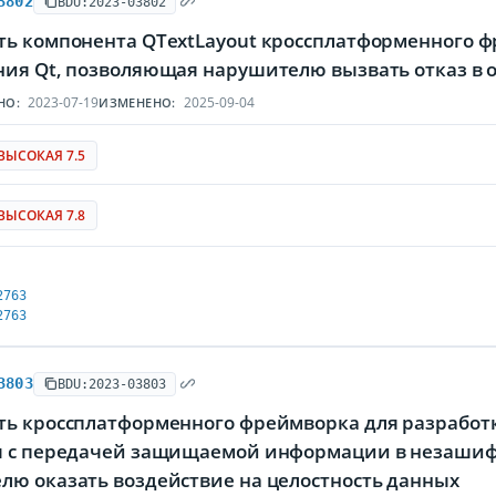
3802
BDU:2023-03802
ть компонента QTextLayout кроссплатформенного 
ния Qt, позволяющая нарушителю вызвать отказ в
2023-07-19
2025-09-04
НО:
ИЗМЕНЕНО:
ВЫСОКАЯ 7.5
ВЫСОКАЯ 7.8
2763
2763
3803
BDU:2023-03803
ть кроссплатформенного фреймворка для разработк
я с передачей защищаемой информации в незаши
лю оказать воздействие на целостность данных