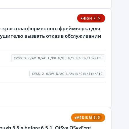
HIGH
7.5
er кроссплатформенного фреймворка для
рушителю вызвать отказ в обслуживании
CVSS:3.x/AV:N/AC:L/PR:N/UI:N/S:U/C:N/I:N/A:H
CVSS:2.0/AV:N/AC:L/Au:N/C:N/I:N/A:C
MEDIUM
6.5
hrough 6.5.x before 6.5.1, QtSvg QSvgFont