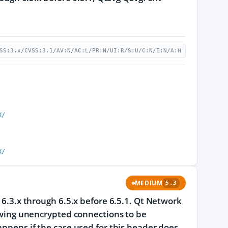
SS:3.x/CVSS:3.1/AV:N/AC:L/PR:N/UI:R/S:U/C:N/I:N/A:H
X/
X/
MEDIUM
5.3
 6.3.x through 6.5.x before 6.5.1. Qt Network
lowing unencrypted connections to be
appens if the case used for this header does