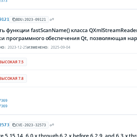
2573
9121
BDU:2023-09121
ть функции fastScanName() класса QXmlStreamRead
ки программного обеспечения Qt, позволяющая на
2023-12-25
2025-09-04
НО:
ИЗМЕНЕНО:
ВЫСОКАЯ 7.5
ВЫСОКАЯ 7.8
7369
7369
2573
CVE-2023-32573
re 5.15.14, 6.0.x through 6.2.x before 6.2.9, and 6.3.x t