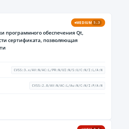
MEDIUM
5.3
и программного обеспечения Qt,
сти сертификата, позволяющая
ти
CVSS:3.x/AV:N/AC:L/PR:N/UI:N/S:U/C:N/I:L/A:N
CVSS:2.0/AV:N/AC:L/Au:N/C:N/I:P/A:N