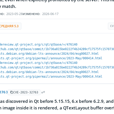
y match.
2023-05-28
2026-06-17
НО:
ИЗМЕНЕНО:
СРЕДНЯЯ 5.3
CV
dereview.qt-project.org/c/qt/qtbase/+/476140
thub.com/qt/qtbase/commit/1b736a815be0222f4b24289cf17575fc157073
sts.debian.org/debian-lts-announce/2024/04/msg00027.html
sts.qt-project.org/pipermail/announce/2023-May/000414.html
dereview.qt-project.org/c/qt/qtbase/+/476140
thub.com/qt/qtbase/commit/1b736a815be0222f4b24289cf17575fc157073
sts.debian.org/debian-lts-announce/2024/04/msg00027.html
sts.qt-project.org/pipermail/announce/2023-May/000414.html
2763
CVE-2023-32763
as discovered in Qt before 5.15.15, 6.x before 6.2.9, an
an image inside it is rendered, a QTextLayout buffer over