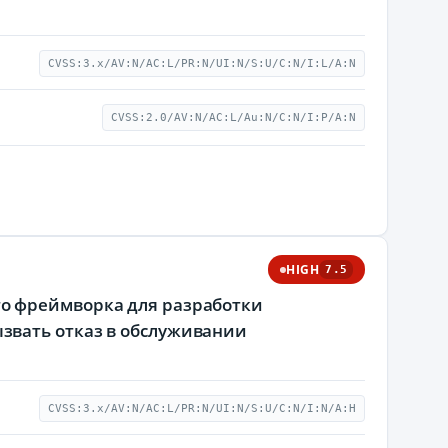
CVSS:3.x/AV:N/AC:L/PR:N/UI:N/S:U/C:N/I:L/A:N
CVSS:2.0/AV:N/AC:L/Au:N/C:N/I:P/A:N
HIGH
7.5
о фреймворка для разработки
звать отказ в обслуживании
CVSS:3.x/AV:N/AC:L/PR:N/UI:N/S:U/C:N/I:N/A:H