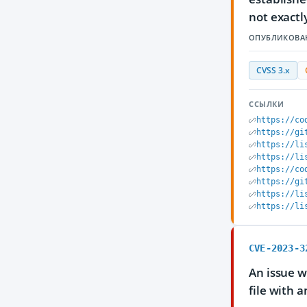
not exactl
ОПУБЛИКОВА
CVSS 3.x
ССЫЛКИ
https://co
https://gi
https://li
https://li
https://co
https://gi
https://li
https://li
CVE-2023-3
An issue w
file with 