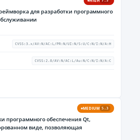
HIGH
7.5
фреймворка для разработки программного
 обслуживании
CVSS:3.x/AV:N/AC:L/PR:N/UI:N/S:U/C:N/I:N/A:H
CVSS:2.0/AV:N/AC:L/Au:N/C:N/I:N/A:C
MEDIUM
5.3
и программного обеспечения Qt,
фрованном виде, позволяющая