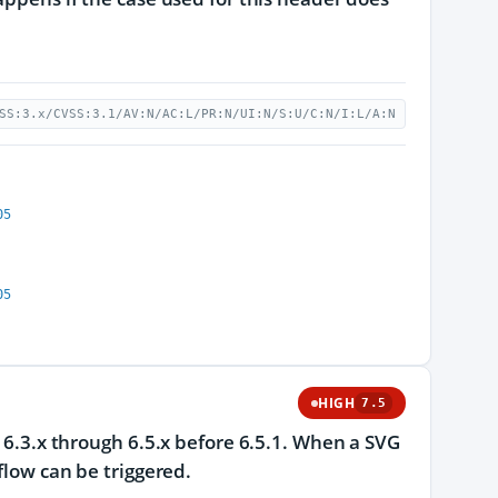
SS:3.x/CVSS:3.1/AV:N/AC:L/PR:N/UI:N/S:U/C:N/I:L/A:N
05
05
HIGH
7.5
d 6.3.x through 6.5.x before 6.5.1. When a SVG
flow can be triggered.