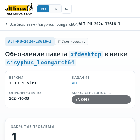
RU
EN
Все бюллетени
/
sisyphus_loongarch64
/
ALT-PU-2024-13616-1
ALT-PU-2024-13616-1
Скопировать
Обновление пакета
в ветке
xfdesktop
sisyphus_loongarch64
ВЕРСИЯ
ЗАДАНИЕ
#0
4.19.4-alt1
ОПУБЛИКОВАНО
МАКС. СЕРЬЁЗНОСТЬ
2024-10-03
NONE
ЗАКРЫТЫЕ ПРОБЛЕМЫ
1