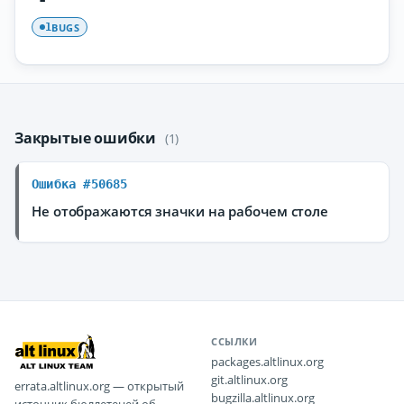
BUGS
1
Закрытые ошибки
(1)
Ошибка #50685
Не отображаются значки на рабочем столе
ССЫЛКИ
packages.altlinux.org
git.altlinux.org
errata.altlinux.org — открытый
bugzilla.altlinux.org