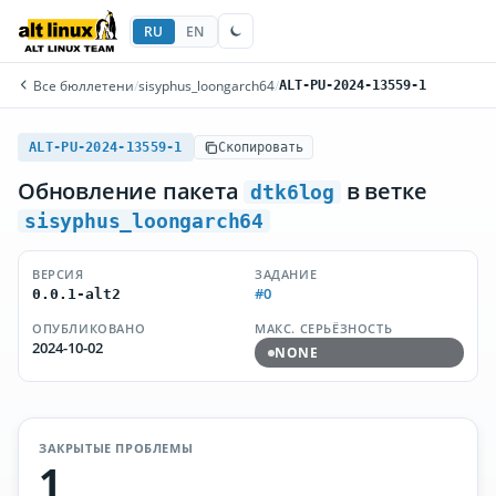
RU
EN
Все бюллетени
/
sisyphus_loongarch64
/
ALT-PU-2024-13559-1
ALT-PU-2024-13559-1
Скопировать
Обновление пакета
в ветке
dtk6log
sisyphus_loongarch64
ВЕРСИЯ
ЗАДАНИЕ
#0
0.0.1-alt2
ОПУБЛИКОВАНО
МАКС. СЕРЬЁЗНОСТЬ
2024-10-02
NONE
ЗАКРЫТЫЕ ПРОБЛЕМЫ
1