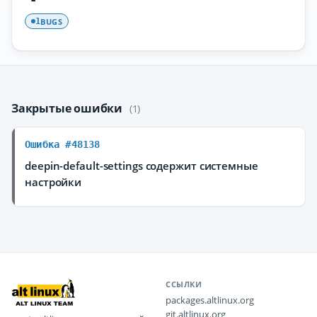
BUGS
1
Закрытые ошибки
(1)
Ошибка #48138
deepin-default-settings содержит системные
настройки
ССЫЛКИ
packages.altlinux.org
git.altlinux.org