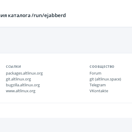
ания каталога /run/ejabberd
ССЫЛКИ
СООБЩЕСТВО
packages.altlinux.org
Forum
git.altlinux.org
git (altlinux.space)
bugzilla.altlinux.org
Telegram
www.altlinux.org
VKontakte