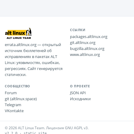
ССЫЛКИ
packages.altlinux.org
git.altlinux.org
errata.altlinux.org — открытый
bugzilla.altlinux.org
источник бюллетеней об
www.altlinux.org
исправлениях в пакетах ALT
Linux: уязвимостях, ошибках,
регрессиях. Сайт генерируется
статически.
СООБЩЕСТВО
О ПРОЕКТЕ
Forum
JSON API
git (altlinux.space)
Исходники
Telegram
VKontakte
© 2026 ALT Linux Team. Лицензия GNU AGPL v3.
v2.2.0 · static site