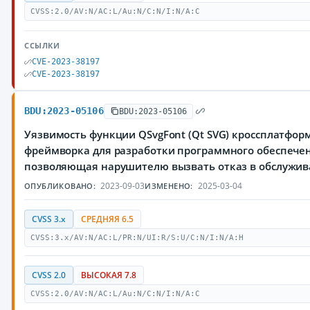
CVSS:2.0/AV:N/AC:L/Au:N/C:N/I:N/A:C
ССЫЛКИ
CVE-2023-38197
CVE-2023-38197
BDU:2023-05106
BDU:2023-05106
Уязвимость функции QSvgFont (Qt SVG) кроссплатфор
фреймворка для разработки программного обеспечен
позволяющая нарушителю вызвать отказ в обслужи
2023-09-03
2025-03-04
ОПУБЛИКОВАНО:
ИЗМЕНЕНО:
CVSS 3.x
СРЕДНЯЯ 6.5
CVSS:3.x/AV:N/AC:L/PR:N/UI:R/S:U/C:N/I:N/A:H
CVSS 2.0
ВЫСОКАЯ 7.8
CVSS:2.0/AV:N/AC:L/Au:N/C:N/I:N/A:C