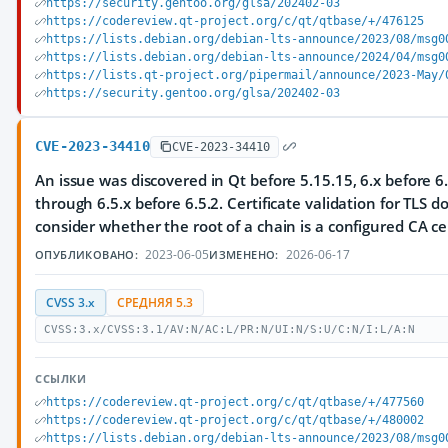
https://security.gentoo.org/glsa/202402-03
https://codereview.qt-project.org/c/qt/qtbase/+/476125
https://lists.debian.org/debian-lts-announce/2023/08/msg0
https://lists.debian.org/debian-lts-announce/2024/04/msg0
https://lists.qt-project.org/pipermail/announce/2023-May/
https://security.gentoo.org/glsa/202402-03
CVE-2023-34410
CVE-2023-34410
An issue was discovered in Qt before 5.15.15, 6.x before 6.
through 6.5.x before 6.5.2. Certificate validation for TLS 
consider whether the root of a chain is a configured CA cer
2023-06-05
2026-06-17
ОПУБЛИКОВАНО:
ИЗМЕНЕНО:
CVSS 3.x
СРЕДНЯЯ 5.3
CVSS:3.x/CVSS:3.1/AV:N/AC:L/PR:N/UI:N/S:U/C:N/I:L/A:N
ССЫЛКИ
https://codereview.qt-project.org/c/qt/qtbase/+/477560
https://codereview.qt-project.org/c/qt/qtbase/+/480002
https://lists.debian.org/debian-lts-announce/2023/08/msg0