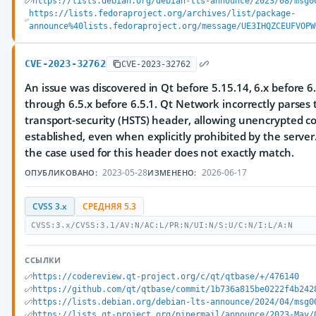
https://lists.debian.org/debian-lts-announce/2023/08/msg0
https://lists.fedoraproject.org/archives/list/package-
announce%40lists.fedoraproject.org/message/UE3IHQZCEUFVOPW
CVE-2023-32762
CVE-2023-32762
An issue was discovered in Qt before 5.15.14, 6.x before 6.
through 6.5.x before 6.5.1. Qt Network incorrectly parses t
transport-security (HSTS) header, allowing unencrypted c
established, even when explicitly prohibited by the server
the case used for this header does not exactly match.
2023-05-28
2026-06-17
ОПУБЛИКОВАНО:
ИЗМЕНЕНО:
CVSS 3.x
СРЕДНЯЯ 5.3
CVSS:3.x/CVSS:3.1/AV:N/AC:L/PR:N/UI:N/S:U/C:N/I:L/A:N
ССЫЛКИ
https://codereview.qt-project.org/c/qt/qtbase/+/476140
https://github.com/qt/qtbase/commit/1b736a815be0222f4b242
https://lists.debian.org/debian-lts-announce/2024/04/msg0
https://lists.qt-project.org/pipermail/announce/2023-May/