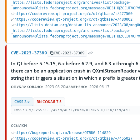
https://lists.fedoraproject.org/archives/list/package-
announce%40lists.fedoraproject.org/message/UE3IHQZCEUFVOPW
https://codereview.qt-project.org/c/qt/qtbase/+/477560
https://codereview.qt-project.org/c/qt/qtbase/+/480002
https://lists.debian.org/debian-lts-announce/2023/08/msg0
https://lists.fedoraproject.org/archives/list/package-
announce%40lists.fedoraproject.org/message/UE3IHQZCEUFVOPW
CVE-2023-37369
CVE-2023-37369
In Qt before 5.15.15, 6.x before 6.2.9, and 6.3.x through 6.
there can be an application crash in QXmlStreamReader v
string that triggers a situation in which a prefix is greater
2023-08-20
2026-06-17
ОПУБЛИКОВАНО:
ИЗМЕНЕНО:
CVSS 3.x
ВЫСОКАЯ 7.5
CVSS:3.x/CVSS:3.1/AV:N/AC:L/PR:N/UI:N/S:U/C:N/I:N/A:H
ССЫЛКИ
https://bugreports.qt.io/browse/QTBUG-114829
https://codereview.qt-project.org/c/qt/qtbase/+/455027