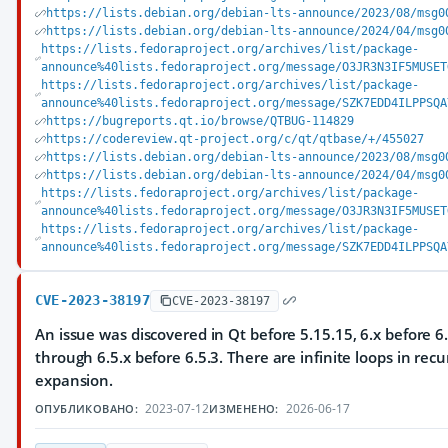
https://lists.debian.org/debian-lts-announce/2023/08/msg0
https://lists.debian.org/debian-lts-announce/2024/04/msg0
https://lists.fedoraproject.org/archives/list/package-
announce%40lists.fedoraproject.org/message/O3JR3N3IF5MUSET
https://lists.fedoraproject.org/archives/list/package-
announce%40lists.fedoraproject.org/message/SZK7EDD4ILPPSQA
https://bugreports.qt.io/browse/QTBUG-114829
https://codereview.qt-project.org/c/qt/qtbase/+/455027
https://lists.debian.org/debian-lts-announce/2023/08/msg0
https://lists.debian.org/debian-lts-announce/2024/04/msg0
https://lists.fedoraproject.org/archives/list/package-
announce%40lists.fedoraproject.org/message/O3JR3N3IF5MUSET
https://lists.fedoraproject.org/archives/list/package-
announce%40lists.fedoraproject.org/message/SZK7EDD4ILPPSQA
CVE-2023-38197
CVE-2023-38197
An issue was discovered in Qt before 5.15.15, 6.x before 6.
through 6.5.x before 6.5.3. There are infinite loops in recu
expansion.
2023-07-12
2026-06-17
ОПУБЛИКОВАНО:
ИЗМЕНЕНО: