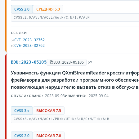
CVSS 2.0
СРЕДНЯЯ 5.0
CVSS:2.0/AV:N/AC:L/Au:N/C:N/I:P/A:N
ССЫЛКИ
CVE-2023-32762
CVE-2023-32762
BDU:2023-05105
BDU:2023-05105
Уязвимость функции QXmlStreamReader кроссплатфо
фреймворка для разработки программного обеспечен
позволяющая нарушителю вызвать отказ в обслужи
2023-09-03
2025-09-04
ОПУБЛИКОВАНО:
ИЗМЕНЕНО:
CVSS 3.x
ВЫСОКАЯ 7.5
CVSS:3.x/AV:N/AC:L/PR:N/UI:N/S:U/C:N/I:N/A:H
CVSS 2.0
ВЫСОКАЯ 7.8