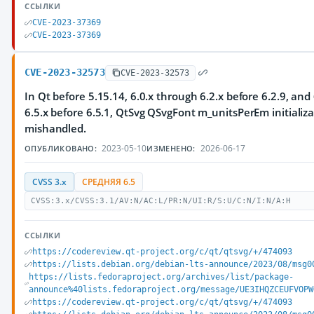
ССЫЛКИ
CVE-2023-37369
CVE-2023-37369
CVE-2023-32573
CVE-2023-32573
In Qt before 5.15.14, 6.0.x through 6.2.x before 6.2.9, and
6.5.x before 6.5.1, QtSvg QSvgFont m_unitsPerEm initializa
mishandled.
2023-05-10
2026-06-17
ОПУБЛИКОВАНО:
ИЗМЕНЕНО:
CVSS 3.x
СРЕДНЯЯ 6.5
CVSS:3.x/CVSS:3.1/AV:N/AC:L/PR:N/UI:R/S:U/C:N/I:N/A:H
ССЫЛКИ
https://codereview.qt-project.org/c/qt/qtsvg/+/474093
https://lists.debian.org/debian-lts-announce/2023/08/msg0
https://lists.fedoraproject.org/archives/list/package-
announce%40lists.fedoraproject.org/message/UE3IHQZCEUFVOPW
https://codereview.qt-project.org/c/qt/qtsvg/+/474093