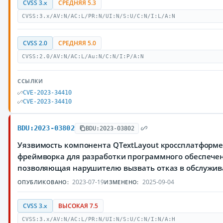
CVSS 3.x
СРЕДНЯЯ 5.3
CVSS:3.x/AV:N/AC:L/PR:N/UI:N/S:U/C:N/I:L/A:N
CVSS 2.0
СРЕДНЯЯ 5.0
CVSS:2.0/AV:N/AC:L/Au:N/C:N/I:P/A:N
ССЫЛКИ
CVE-2023-34410
CVE-2023-34410
BDU:2023-03802
BDU:2023-03802
Уязвимость компонента QTextLayout кроссплатформ
фреймворка для разработки программного обеспечен
позволяющая нарушителю вызвать отказ в обслужи
2023-07-19
2025-09-04
ОПУБЛИКОВАНО:
ИЗМЕНЕНО:
CVSS 3.x
ВЫСОКАЯ 7.5
CVSS:3.x/AV:N/AC:L/PR:N/UI:N/S:U/C:N/I:N/A:H