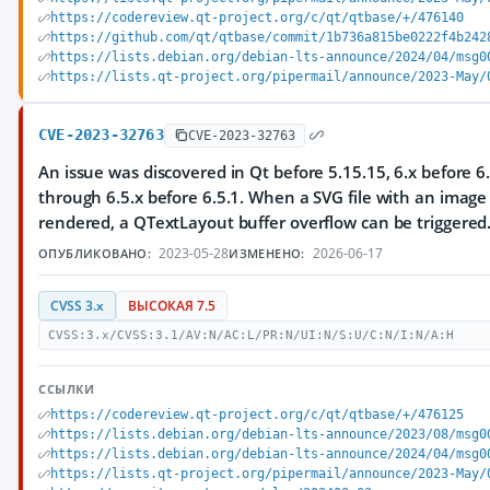
https://codereview.qt-project.org/c/qt/qtbase/+/476140
https://github.com/qt/qtbase/commit/1b736a815be0222f4b242
https://lists.debian.org/debian-lts-announce/2024/04/msg0
https://lists.qt-project.org/pipermail/announce/2023-May/
CVE-2023-32763
CVE-2023-32763
An issue was discovered in Qt before 5.15.15, 6.x before 6.
through 6.5.x before 6.5.1. When a SVG file with an image i
rendered, a QTextLayout buffer overflow can be triggered
2023-05-28
2026-06-17
ОПУБЛИКОВАНО:
ИЗМЕНЕНО:
CVSS 3.x
ВЫСОКАЯ 7.5
CVSS:3.x/CVSS:3.1/AV:N/AC:L/PR:N/UI:N/S:U/C:N/I:N/A:H
ССЫЛКИ
https://codereview.qt-project.org/c/qt/qtbase/+/476125
https://lists.debian.org/debian-lts-announce/2023/08/msg0
https://lists.debian.org/debian-lts-announce/2024/04/msg0
https://lists.qt-project.org/pipermail/announce/2023-May/