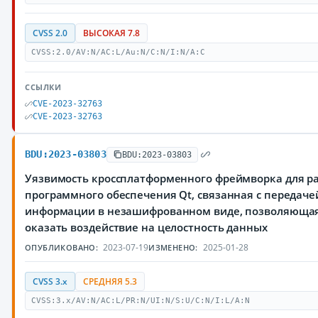
CVSS 2.0
ВЫСОКАЯ 7.8
CVSS:2.0/AV:N/AC:L/Au:N/C:N/I:N/A:C
ССЫЛКИ
CVE-2023-32763
CVE-2023-32763
BDU:2023-03803
BDU:2023-03803
Уязвимость кроссплатформенного фреймворка для р
программного обеспечения Qt, связанная с переда
информации в незашифрованном виде, позволяюща
оказать воздействие на целостность данных
2023-07-19
2025-01-28
ОПУБЛИКОВАНО:
ИЗМЕНЕНО:
CVSS 3.x
СРЕДНЯЯ 5.3
CVSS:3.x/AV:N/AC:L/PR:N/UI:N/S:U/C:N/I:L/A:N