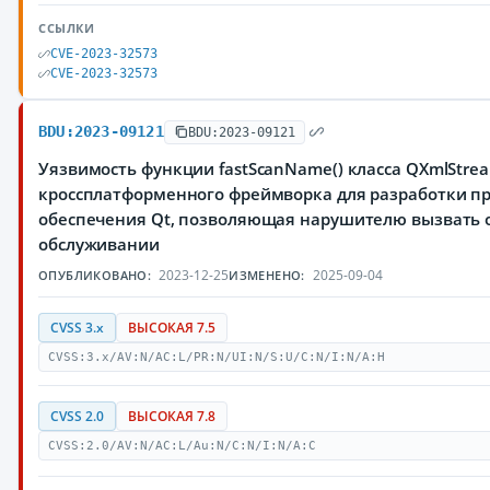
ССЫЛКИ
CVE-2023-32573
CVE-2023-32573
BDU:2023-09121
BDU:2023-09121
Уязвимость функции fastScanName() класса QXmlStre
кроссплатформенного фреймворка для разработки п
обеспечения Qt, позволяющая нарушителю вызвать о
обслуживании
2023-12-25
2025-09-04
ОПУБЛИКОВАНО:
ИЗМЕНЕНО:
CVSS 3.x
ВЫСОКАЯ 7.5
CVSS:3.x/AV:N/AC:L/PR:N/UI:N/S:U/C:N/I:N/A:H
CVSS 2.0
ВЫСОКАЯ 7.8
CVSS:2.0/AV:N/AC:L/Au:N/C:N/I:N/A:C