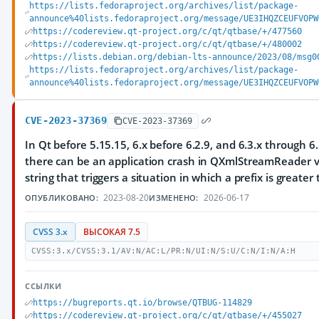
https://lists.fedoraproject.org/archives/list/package-
announce%40lists.fedoraproject.org/message/UE3IHQZCEUFVOPW
https://codereview.qt-project.org/c/qt/qtbase/+/477560
https://codereview.qt-project.org/c/qt/qtbase/+/480002
https://lists.debian.org/debian-lts-announce/2023/08/msg0
https://lists.fedoraproject.org/archives/list/package-
announce%40lists.fedoraproject.org/message/UE3IHQZCEUFVOPW
CVE-2023-37369
CVE-2023-37369
In Qt before 5.15.15, 6.x before 6.2.9, and 6.3.x through 6.
there can be an application crash in QXmlStreamReader v
string that triggers a situation in which a prefix is greater
2023-08-20
2026-06-17
ОПУБЛИКОВАНО:
ИЗМЕНЕНО:
CVSS 3.x
ВЫСОКАЯ 7.5
CVSS:3.x/CVSS:3.1/AV:N/AC:L/PR:N/UI:N/S:U/C:N/I:N/A:H
ССЫЛКИ
https://bugreports.qt.io/browse/QTBUG-114829
https://codereview.qt-project.org/c/qt/qtbase/+/455027