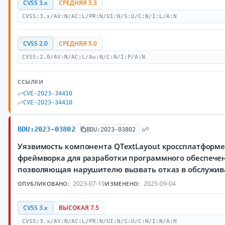
CVSS 3.x
СРЕДНЯЯ 5.3
CVSS:3.x/AV:N/AC:L/PR:N/UI:N/S:U/C:N/I:L/A:N
CVSS 2.0
СРЕДНЯЯ 5.0
CVSS:2.0/AV:N/AC:L/Au:N/C:N/I:P/A:N
ССЫЛКИ
CVE-2023-34410
CVE-2023-34410
BDU:2023-03802
BDU:2023-03802
Уязвимость компонента QTextLayout кроссплатформ
фреймворка для разработки программного обеспечен
позволяющая нарушителю вызвать отказ в обслужи
2023-07-19
2025-09-04
ОПУБЛИКОВАНО:
ИЗМЕНЕНО:
CVSS 3.x
ВЫСОКАЯ 7.5
CVSS:3.x/AV:N/AC:L/PR:N/UI:N/S:U/C:N/I:N/A:H