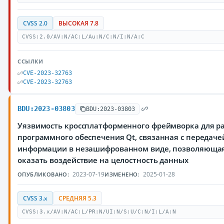
CVSS 2.0
ВЫСОКАЯ 7.8
CVSS:2.0/AV:N/AC:L/Au:N/C:N/I:N/A:C
ССЫЛКИ
CVE-2023-32763
CVE-2023-32763
BDU:2023-03803
BDU:2023-03803
Уязвимость кроссплатформенного фреймворка для р
программного обеспечения Qt, связанная с переда
информации в незашифрованном виде, позволяюща
оказать воздействие на целостность данных
2023-07-19
2025-01-28
ОПУБЛИКОВАНО:
ИЗМЕНЕНО:
CVSS 3.x
СРЕДНЯЯ 5.3
CVSS:3.x/AV:N/AC:L/PR:N/UI:N/S:U/C:N/I:L/A:N