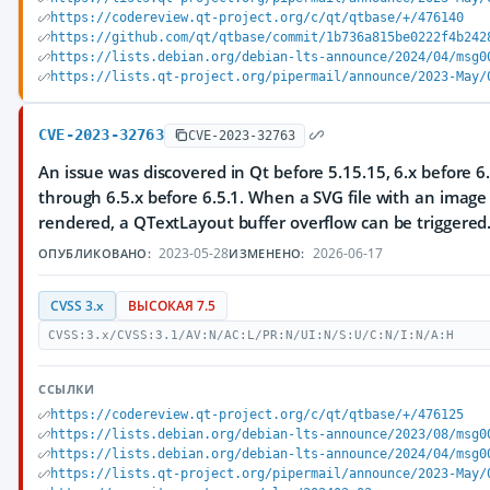
https://codereview.qt-project.org/c/qt/qtbase/+/476140
https://github.com/qt/qtbase/commit/1b736a815be0222f4b242
https://lists.debian.org/debian-lts-announce/2024/04/msg0
https://lists.qt-project.org/pipermail/announce/2023-May/
CVE-2023-32763
CVE-2023-32763
An issue was discovered in Qt before 5.15.15, 6.x before 6.
through 6.5.x before 6.5.1. When a SVG file with an image i
rendered, a QTextLayout buffer overflow can be triggered
2023-05-28
2026-06-17
ОПУБЛИКОВАНО:
ИЗМЕНЕНО:
CVSS 3.x
ВЫСОКАЯ 7.5
CVSS:3.x/CVSS:3.1/AV:N/AC:L/PR:N/UI:N/S:U/C:N/I:N/A:H
ССЫЛКИ
https://codereview.qt-project.org/c/qt/qtbase/+/476125
https://lists.debian.org/debian-lts-announce/2023/08/msg0
https://lists.debian.org/debian-lts-announce/2024/04/msg0
https://lists.qt-project.org/pipermail/announce/2023-May/