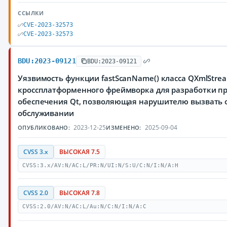
ССЫЛКИ
CVE-2023-32573
CVE-2023-32573
BDU:2023-09121
BDU:2023-09121
Уязвимость функции fastScanName() класса QXmlStre
кроссплатформенного фреймворка для разработки п
обеспечения Qt, позволяющая нарушителю вызвать о
обслуживании
2023-12-25
2025-09-04
ОПУБЛИКОВАНО:
ИЗМЕНЕНО:
CVSS 3.x
ВЫСОКАЯ 7.5
CVSS:3.x/AV:N/AC:L/PR:N/UI:N/S:U/C:N/I:N/A:H
CVSS 2.0
ВЫСОКАЯ 7.8
CVSS:2.0/AV:N/AC:L/Au:N/C:N/I:N/A:C