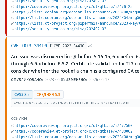
https://security.gentoo.org/glsa/202402-03
https://codereview.qt-project.org/c/qt/qtbase/+/476125
https://lists.debian.org/debian-lts-announce/2023/08/msg0
https://lists.debian.org/debian-lts-announce/2024/04/msg0
https://lists.qt-project.org/pipermail/announce/2023-May/
https://security.gentoo.org/glsa/202402-03
CVE-2023-34410
CVE-2023-34410
An issue was discovered in Qt before 5.15.15, 6.x before 6.
through 6.5.x before 6.5.2. Certificate validation for TLS 
consider whether the root of a chain is a configured CA cer
2023-06-05
2026-06-17
ОПУБЛИКОВАНО:
ИЗМЕНЕНО:
CVSS 3.x
СРЕДНЯЯ 5.3
CVSS:3.x/CVSS:3.1/AV:N/AC:L/PR:N/UI:N/S:U/C:N/I:L/A:N
ССЫЛКИ
https://codereview.qt-project.org/c/qt/qtbase/+/477560
https://codereview.qt-project.org/c/qt/qtbase/+/480002
https://lists.debian.org/debian-lts-announce/2023/08/msg0