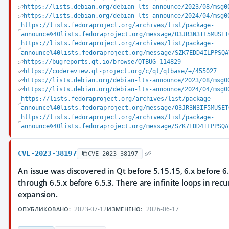
https://lists.debian.org/debian-lts-announce/2023/08/msg0
https://lists.debian.org/debian-lts-announce/2024/04/msg0
https://lists.fedoraproject.org/archives/list/package-
announce%40lists.fedoraproject.org/message/O3JR3N3IF5MUSET
https://lists.fedoraproject.org/archives/list/package-
announce%40lists.fedoraproject.org/message/SZK7EDD4ILPPSQA
https://bugreports.qt.io/browse/QTBUG-114829
https://codereview.qt-project.org/c/qt/qtbase/+/455027
https://lists.debian.org/debian-lts-announce/2023/08/msg0
https://lists.debian.org/debian-lts-announce/2024/04/msg0
https://lists.fedoraproject.org/archives/list/package-
announce%40lists.fedoraproject.org/message/O3JR3N3IF5MUSET
https://lists.fedoraproject.org/archives/list/package-
announce%40lists.fedoraproject.org/message/SZK7EDD4ILPPSQA
CVE-2023-38197
CVE-2023-38197
An issue was discovered in Qt before 5.15.15, 6.x before 6.
through 6.5.x before 6.5.3. There are infinite loops in recu
expansion.
2023-07-12
2026-06-17
ОПУБЛИКОВАНО:
ИЗМЕНЕНО: