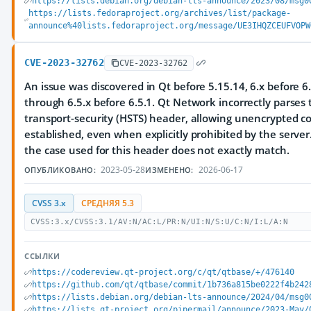
https://lists.debian.org/debian-lts-announce/2023/08/msg0
https://lists.fedoraproject.org/archives/list/package-
announce%40lists.fedoraproject.org/message/UE3IHQZCEUFVOPW
CVE-2023-32762
CVE-2023-32762
An issue was discovered in Qt before 5.15.14, 6.x before 6.
through 6.5.x before 6.5.1. Qt Network incorrectly parses t
transport-security (HSTS) header, allowing unencrypted c
established, even when explicitly prohibited by the server
the case used for this header does not exactly match.
2023-05-28
2026-06-17
ОПУБЛИКОВАНО:
ИЗМЕНЕНО:
CVSS 3.x
СРЕДНЯЯ 5.3
CVSS:3.x/CVSS:3.1/AV:N/AC:L/PR:N/UI:N/S:U/C:N/I:L/A:N
ССЫЛКИ
https://codereview.qt-project.org/c/qt/qtbase/+/476140
https://github.com/qt/qtbase/commit/1b736a815be0222f4b242
https://lists.debian.org/debian-lts-announce/2024/04/msg0
https://lists.qt-project.org/pipermail/announce/2023-May/