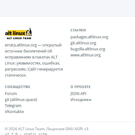
ССЫЛКИ
packages.altlinux.org
git.altlinux.org
errata.altlinux.org — открытый
bugzilla.altlinux.org
источник бюллетеней об
www.altlinux.org
исправлениях в пакетах ALT
Linux: уязвимостях, ошибках,
регрессиях. Сайт генерируется
статически.
СООБЩЕСТВО
О ПРОЕКТЕ
Forum
JSON API
git (altlinux.space)
Исходники
Telegram
VKontakte
© 2026 ALT Linux Team. Лицензия GNU AGPL v3.
v2.2.0 · static site