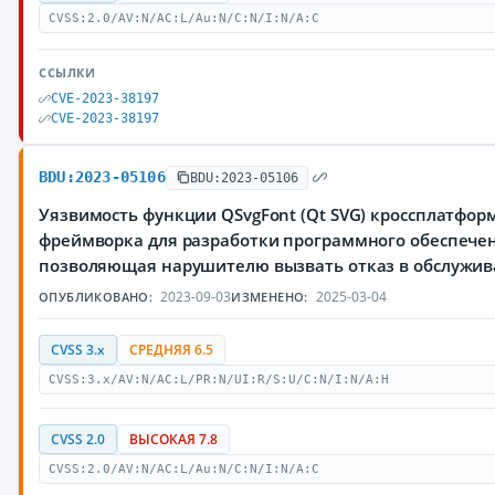
CVSS:2.0/AV:N/AC:L/Au:N/C:N/I:N/A:C
ССЫЛКИ
CVE-2023-38197
CVE-2023-38197
BDU:2023-05106
BDU:2023-05106
Уязвимость функции QSvgFont (Qt SVG) кроссплатфор
фреймворка для разработки программного обеспечен
позволяющая нарушителю вызвать отказ в обслужи
2023-09-03
2025-03-04
ОПУБЛИКОВАНО:
ИЗМЕНЕНО:
CVSS 3.x
СРЕДНЯЯ 6.5
CVSS:3.x/AV:N/AC:L/PR:N/UI:R/S:U/C:N/I:N/A:H
CVSS 2.0
ВЫСОКАЯ 7.8
CVSS:2.0/AV:N/AC:L/Au:N/C:N/I:N/A:C