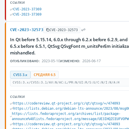
ССЫЛКИ
CVE-2023-37369
CVE-2023-37369
CVE-2023-32573
CVE-2023-32573
In Qt before 5.15.14, 6.0.x through 6.2.x before 6.2.9, and
6.5.x before 6.5.1, QtSvg QSvgFont m_unitsPerEm initializa
mishandled.
2023-05-10
2026-06-17
ОПУБЛИКОВАНО:
ИЗМЕНЕНО:
CVSS 3.x
СРЕДНЯЯ 6.5
CVSS:3.x/CVSS:3.1/AV:N/AC:L/PR:N/UI:R/S:U/C:N/I:N/A:H
ССЫЛКИ
https://codereview.qt-project.org/c/qt/qtsvg/+/474093
https://lists.debian.org/debian-lts-announce/2023/08/msg0
https://lists.fedoraproject.org/archives/list/package-
announce%40lists.fedoraproject.org/message/UE3IHQZCEUFVOPW
https://codereview.qt-project.org/c/qt/qtsvg/+/474093