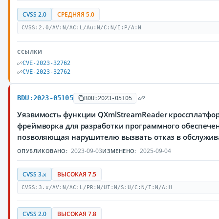
CVSS 2.0
СРЕДНЯЯ 5.0
CVSS:2.0/AV:N/AC:L/Au:N/C:N/I:P/A:N
ССЫЛКИ
CVE-2023-32762
CVE-2023-32762
BDU:2023-05105
BDU:2023-05105
Уязвимость функции QXmlStreamReader кроссплатфо
фреймворка для разработки программного обеспечен
позволяющая нарушителю вызвать отказ в обслужи
2023-09-03
2025-09-04
ОПУБЛИКОВАНО:
ИЗМЕНЕНО:
CVSS 3.x
ВЫСОКАЯ 7.5
CVSS:3.x/AV:N/AC:L/PR:N/UI:N/S:U/C:N/I:N/A:H
CVSS 2.0
ВЫСОКАЯ 7.8