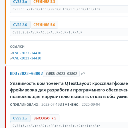
CVSS 3.x
СРЕДНЯЯ 5.3
CVSS:3.x/AV:N/AC:L/PR:N/UI:N/S:U/C:N/I:L/A:N
CVSS 2.0
СРЕДНЯЯ 5.0
CVSS:2.0/AV:N/AC:L/Au:N/C:N/I:P/A:N
ССЫЛКИ
CVE-2023-34410
CVE-2023-34410
BDU:2023-03802
BDU:2023-03802
Уязвимость компонента QTextLayout кроссплатформ
фреймворка для разработки программного обеспечен
позволяющая нарушителю вызвать отказ в обслужи
2023-07-19
2025-09-04
ОПУБЛИКОВАНО:
ИЗМЕНЕНО:
CVSS 3.x
ВЫСОКАЯ 7.5
CVSS:3.x/AV:N/AC:L/PR:N/UI:N/S:U/C:N/I:N/A:H