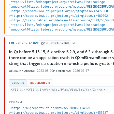
https://lists.fedoraproject.org/archives/list/package-
announce%40lists.fedoraproject.org/message/UE3IHQZCEUFVOPW
https://codereview.qt-project.org/c/qt/qtbase/+/477560
https://codereview.qt-project.org/c/qt/qtbase/+/480002
https://lists.debian.org/debian-lts-announce/2023/08/msg0
https://lists.fedoraproject.org/archives/list/package-
announce%40lists.fedoraproject.org/message/UE3IHQZCEUFVOPW
CVE-2023-37369
CVE-2023-37369
In Qt before 5.15.15, 6.x before 6.2.9, and 6.3.x through 6.
there can be an application crash in QXmlStreamReader v
string that triggers a situation in which a prefix is greater
2023-08-20
2026-06-17
ОПУБЛИКОВАНО:
ИЗМЕНЕНО:
CVSS 3.x
ВЫСОКАЯ 7.5
CVSS:3.x/CVSS:3.1/AV:N/AC:L/PR:N/UI:N/S:U/C:N/I:N/A:H
ССЫЛКИ
https://bugreports.qt.io/browse/QTBUG-114829
https://codereview.qt-project.org/c/qt/qtbase/+/455027