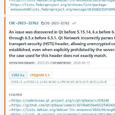
https://lists.debian.org/debian-lts-announce/2023/08/msg0
https://lists.fedoraproject.org/archives/list/package-
announce%40lists.fedoraproject.org/message/UE3IHQZCEUFVOPW
CVE-2023-32762
CVE-2023-32762
An issue was discovered in Qt before 5.15.14, 6.x before 6.
through 6.5.x before 6.5.1. Qt Network incorrectly parses t
transport-security (HSTS) header, allowing unencrypted c
established, even when explicitly prohibited by the server
the case used for this header does not exactly match.
2023-05-28
2026-06-17
ОПУБЛИКОВАНО:
ИЗМЕНЕНО:
CVSS 3.x
СРЕДНЯЯ 5.3
CVSS:3.x/CVSS:3.1/AV:N/AC:L/PR:N/UI:N/S:U/C:N/I:L/A:N
ССЫЛКИ
https://codereview.qt-project.org/c/qt/qtbase/+/476140
https://github.com/qt/qtbase/commit/1b736a815be0222f4b242
https://lists.debian.org/debian-lts-announce/2024/04/msg0
https://lists.qt-project.org/pipermail/announce/2023-May/