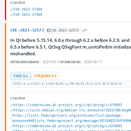
ССЫЛКИ
CVE-2023-37369
CVE-2023-37369
CVE-2023-32573
CVE-2023-32573
In Qt before 5.15.14, 6.0.x through 6.2.x before 6.2.9, and
6.5.x before 6.5.1, QtSvg QSvgFont m_unitsPerEm initializa
mishandled.
2023-05-10
2026-06-17
ОПУБЛИКОВАНО:
ИЗМЕНЕНО:
CVSS 3.x
СРЕДНЯЯ 6.5
CVSS:3.x/CVSS:3.1/AV:N/AC:L/PR:N/UI:R/S:U/C:N/I:N/A:H
ССЫЛКИ
https://codereview.qt-project.org/c/qt/qtsvg/+/474093
https://lists.debian.org/debian-lts-announce/2023/08/msg0
https://lists.fedoraproject.org/archives/list/package-
announce%40lists.fedoraproject.org/message/UE3IHQZCEUFVOPW
https://codereview.qt-project.org/c/qt/qtsvg/+/474093