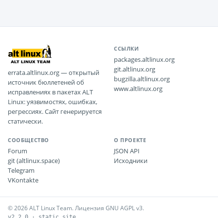
ССЫЛКИ
packages.altlinux.org
git.altlinux.org
errata.altlinux.org — открытый
bugzilla.altlinux.org
источник бюллетеней об
www.altlinux.org
исправлениях в пакетах ALT
Linux: уязвимостях, ошибках,
регрессиях. Сайт генерируется
статически.
СООБЩЕСТВО
О ПРОЕКТЕ
Forum
JSON API
git (altlinux.space)
Исходники
Telegram
VKontakte
© 2026 ALT Linux Team. Лицензия GNU AGPL v3.
v2.2.0 · static site