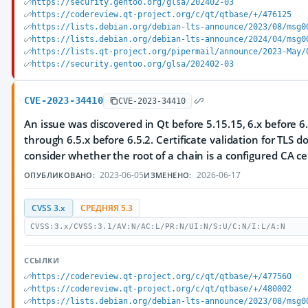
https://security.gentoo.org/glsa/202402-03
https://codereview.qt-project.org/c/qt/qtbase/+/476125
https://lists.debian.org/debian-lts-announce/2023/08/msg0
https://lists.debian.org/debian-lts-announce/2024/04/msg0
https://lists.qt-project.org/pipermail/announce/2023-May/
https://security.gentoo.org/glsa/202402-03
CVE-2023-34410
CVE-2023-34410
An issue was discovered in Qt before 5.15.15, 6.x before 6.
through 6.5.x before 6.5.2. Certificate validation for TLS 
consider whether the root of a chain is a configured CA cer
2023-06-05
2026-06-17
ОПУБЛИКОВАНО:
ИЗМЕНЕНО:
CVSS 3.x
СРЕДНЯЯ 5.3
CVSS:3.x/CVSS:3.1/AV:N/AC:L/PR:N/UI:N/S:U/C:N/I:L/A:N
ССЫЛКИ
https://codereview.qt-project.org/c/qt/qtbase/+/477560
https://codereview.qt-project.org/c/qt/qtbase/+/480002
https://lists.debian.org/debian-lts-announce/2023/08/msg0