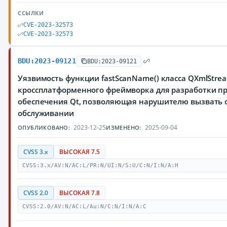
ССЫЛКИ
CVE-2023-32573
CVE-2023-32573
BDU:2023-09121
BDU:2023-09121
Уязвимость функции fastScanName() класса QXmlStre
кроссплатформенного фреймворка для разработки п
обеспечения Qt, позволяющая нарушителю вызвать о
обслуживании
2023-12-25
2025-09-04
ОПУБЛИКОВАНО:
ИЗМЕНЕНО:
CVSS 3.x
ВЫСОКАЯ 7.5
CVSS:3.x/AV:N/AC:L/PR:N/UI:N/S:U/C:N/I:N/A:H
CVSS 2.0
ВЫСОКАЯ 7.8
CVSS:2.0/AV:N/AC:L/Au:N/C:N/I:N/A:C