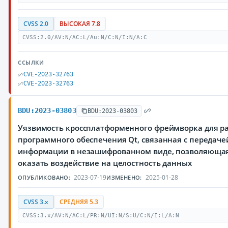
CVSS 2.0
ВЫСОКАЯ 7.8
CVSS:2.0/AV:N/AC:L/Au:N/C:N/I:N/A:C
ССЫЛКИ
CVE-2023-32763
CVE-2023-32763
BDU:2023-03803
BDU:2023-03803
Уязвимость кроссплатформенного фреймворка для р
программного обеспечения Qt, связанная с переда
информации в незашифрованном виде, позволяюща
оказать воздействие на целостность данных
2023-07-19
2025-01-28
ОПУБЛИКОВАНО:
ИЗМЕНЕНО:
CVSS 3.x
СРЕДНЯЯ 5.3
CVSS:3.x/AV:N/AC:L/PR:N/UI:N/S:U/C:N/I:L/A:N