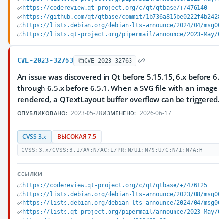
https://codereview.qt-project.org/c/qt/qtbase/+/476140
https://github.com/qt/qtbase/commit/1b736a815be0222f4b242
https://lists.debian.org/debian-lts-announce/2024/04/msg0
https://lists.qt-project.org/pipermail/announce/2023-May/
CVE-2023-32763
CVE-2023-32763
An issue was discovered in Qt before 5.15.15, 6.x before 6.
through 6.5.x before 6.5.1. When a SVG file with an image i
rendered, a QTextLayout buffer overflow can be triggered
2023-05-28
2026-06-17
ОПУБЛИКОВАНО:
ИЗМЕНЕНО:
CVSS 3.x
ВЫСОКАЯ 7.5
CVSS:3.x/CVSS:3.1/AV:N/AC:L/PR:N/UI:N/S:U/C:N/I:N/A:H
ССЫЛКИ
https://codereview.qt-project.org/c/qt/qtbase/+/476125
https://lists.debian.org/debian-lts-announce/2023/08/msg0
https://lists.debian.org/debian-lts-announce/2024/04/msg0
https://lists.qt-project.org/pipermail/announce/2023-May/