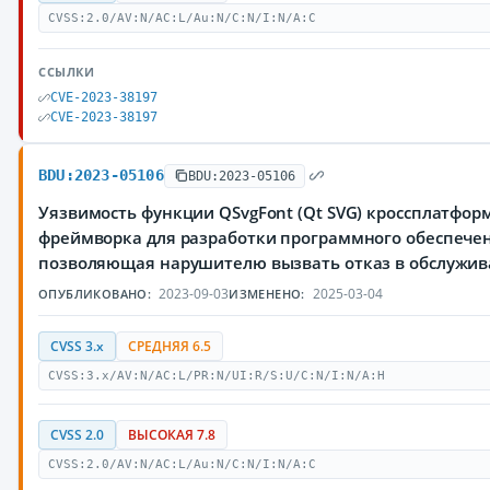
CVSS:2.0/AV:N/AC:L/Au:N/C:N/I:N/A:C
ССЫЛКИ
CVE-2023-38197
CVE-2023-38197
BDU:2023-05106
BDU:2023-05106
Уязвимость функции QSvgFont (Qt SVG) кроссплатфор
фреймворка для разработки программного обеспечен
позволяющая нарушителю вызвать отказ в обслужи
2023-09-03
2025-03-04
ОПУБЛИКОВАНО:
ИЗМЕНЕНО:
CVSS 3.x
СРЕДНЯЯ 6.5
CVSS:3.x/AV:N/AC:L/PR:N/UI:R/S:U/C:N/I:N/A:H
CVSS 2.0
ВЫСОКАЯ 7.8
CVSS:2.0/AV:N/AC:L/Au:N/C:N/I:N/A:C