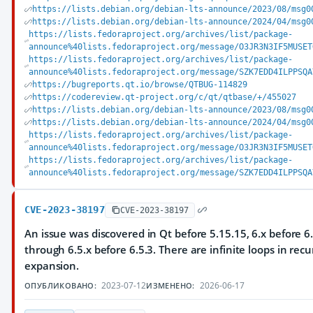
https://lists.debian.org/debian-lts-announce/2023/08/msg0
https://lists.debian.org/debian-lts-announce/2024/04/msg0
https://lists.fedoraproject.org/archives/list/package-
announce%40lists.fedoraproject.org/message/O3JR3N3IF5MUSET
https://lists.fedoraproject.org/archives/list/package-
announce%40lists.fedoraproject.org/message/SZK7EDD4ILPPSQA
https://bugreports.qt.io/browse/QTBUG-114829
https://codereview.qt-project.org/c/qt/qtbase/+/455027
https://lists.debian.org/debian-lts-announce/2023/08/msg0
https://lists.debian.org/debian-lts-announce/2024/04/msg0
https://lists.fedoraproject.org/archives/list/package-
announce%40lists.fedoraproject.org/message/O3JR3N3IF5MUSET
https://lists.fedoraproject.org/archives/list/package-
announce%40lists.fedoraproject.org/message/SZK7EDD4ILPPSQA
CVE-2023-38197
CVE-2023-38197
An issue was discovered in Qt before 5.15.15, 6.x before 6.
through 6.5.x before 6.5.3. There are infinite loops in recu
expansion.
2023-07-12
2026-06-17
ОПУБЛИКОВАНО:
ИЗМЕНЕНО: