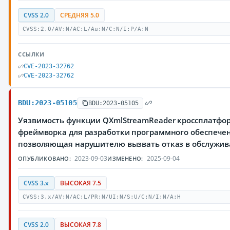
CVSS 2.0
СРЕДНЯЯ 5.0
CVSS:2.0/AV:N/AC:L/Au:N/C:N/I:P/A:N
ССЫЛКИ
CVE-2023-32762
CVE-2023-32762
BDU:2023-05105
BDU:2023-05105
Уязвимость функции QXmlStreamReader кроссплатфо
фреймворка для разработки программного обеспечен
позволяющая нарушителю вызвать отказ в обслужи
2023-09-03
2025-09-04
ОПУБЛИКОВАНО:
ИЗМЕНЕНО:
CVSS 3.x
ВЫСОКАЯ 7.5
CVSS:3.x/AV:N/AC:L/PR:N/UI:N/S:U/C:N/I:N/A:H
CVSS 2.0
ВЫСОКАЯ 7.8