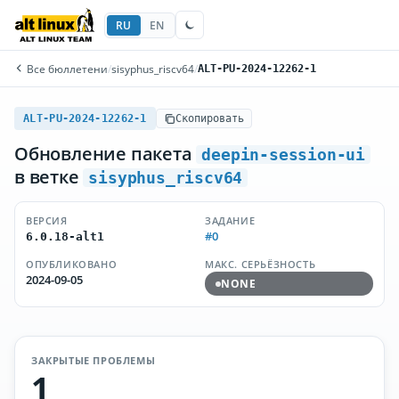
RU
EN
Все бюллетени
/
sisyphus_riscv64
/
ALT-PU-2024-12262-1
ALT-PU-2024-12262-1
Скопировать
Обновление пакета
deepin-session-ui
в ветке
sisyphus_riscv64
ВЕРСИЯ
ЗАДАНИЕ
#0
6.0.18-alt1
ОПУБЛИКОВАНО
МАКС. СЕРЬЁЗНОСТЬ
2024-09-05
NONE
ЗАКРЫТЫЕ ПРОБЛЕМЫ
1