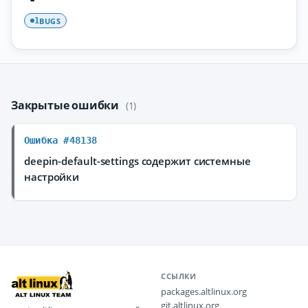
BUGS
1
Закрытые ошибки
(1)
Ошибка #48138
deepin-default-settings содержит системные
настройки
ССЫЛКИ
packages.altlinux.org
git.altlinux.org