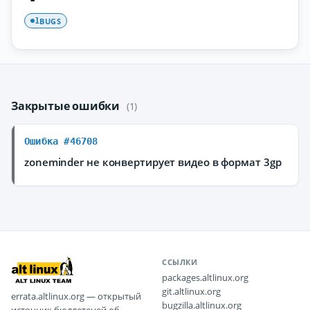
BUGS
1
Закрытые ошибки
(1)
Ошибка #46708
zoneminder не конвертирует видео в формат 3gp
ССЫЛКИ
packages.altlinux.org
git.altlinux.org
errata.altlinux.org — открытый
bugzilla.altlinux.org